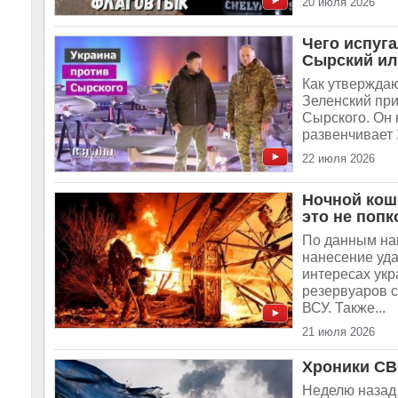
20 июля 2026
Чего испуга
Сырский ил
Как утвержда
Зеленский пр
Сырского. Он 
развенчивает
22 июля 2026
Ночной кош
это не попк
По данным на
нанесение уда
интересах укр
резервуаров 
ВСУ. Также...
21 июля 2026
Хроники СВО
Неделю назад