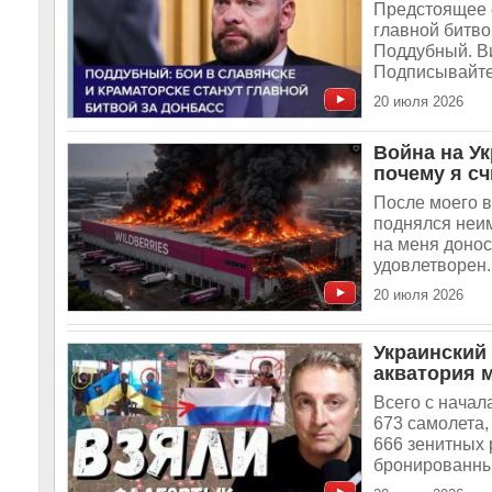
Предстоящее 
главной битво
Поддубный. В
Подписывайте
20 июля 2026
Война на Ук
почему я с
После моего в
поднялся неи
на меня донос
удовлетворен.
20 июля 2026
Украинский
акватория м
Всего с нача
673 самолета,
666 зенитных 
бронированных