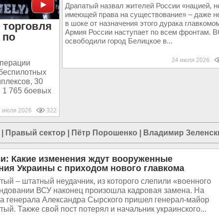
Драпатый назвал жителей России «нацией, н
имеющей права на существование» – даже 
в шоке от назначения этого дурака главкомо
 торговля
Армия России наступает по всем фронтам. 
 по
освободили город Белицкое в...
24 июля 2026
операции
 беспилотных
плексов, 30
 1 765 боевых
3 июля 2026
322
|
Правый сектор
|
Пётр Порошенко
|
Владимир Зеленск
ви: Какие изменения ждут вооруженные
ия Украины с приходом нового главкома
ый – штатный неудачник, из которого слепили «военного
андовании ВСУ наконец произошла кадровая замена. На
ма генерала Александра Сырского пришел генерал-майор
ый. Также свой пост потерял и начальник украинского...