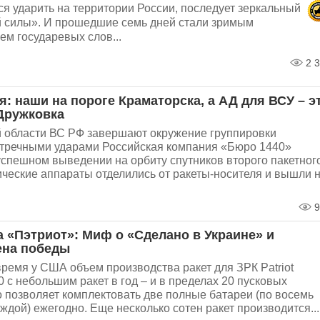
я ударить на территории России, последует зеркальный
й силы». И прошедшие семь дней стали зримым
м государевых слов...
2 3
: наши на пороге Краматорска, а АД для ВСУ – э
Дружковка
й области ВС РФ завершают окружение группировки
стречными ударами Российская компания «Бюро 1440»
спешном выведении на орбиту спутников второго пакетног
ические аппараты отделились от ракеты-носителя и вышли 
9
а «Пэтриот»: Миф о «Сделано в Украине» и
ена победы
ремя у США объем производства ракет для ЗРК Patriot
0 с небольшим ракет в год – и в пределах 20 пусковых
о позволяет комплектовать две полные батареи (по восемь
аждой) ежегодно. Еще несколько сотен ракет производится...