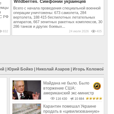
Wildberries. Симфонии украинцев
е
немцы
Всего с начала проведения специальной военной
м
операции уничтожены: 673 самолета, 284
ВС РФ
вертолета, 188 415 беспилотных летательных
аппаратов, 667 зенитных ракетных комплексов, 30
286 танков и других боевых...
832
24 июля 2026
405
ий
|
Юрий Бойко
|
Николай Азаров
|
Игорь Коломойский
Майдана не было. Было
вторжение США:
американский экс-министр
написал открытое пись
116 430
10 884
Карантин помешал Украине
продать в «цивилизованную»