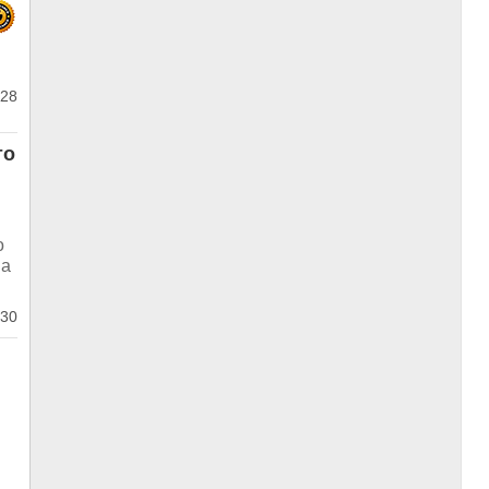
28
то
о
на
30