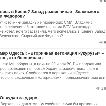
6
лись в Киеве? Запад развенчивает Зеленского.
и Федоров?
ют источники западных и украинских СМИ, Владимир
инял решение об отставке главкома ВСУ Александра
не хотел, но его заставили. Чего испугались в Киеве? Запад
 Зеленского. Сырский или Федоров?
6
мар Одессы: «Вторичная детонация кукурузы» –
орн, это боеприпасы
шего Минобороны, в ночь на 20 июля ВС РФ продолжили
ров возмездия по портам Украины, задействованным в
аинских войск. Сообщается о поражении в Одессе
с горюче-смазочными материалами, предназначенными для
1 8
: «удар за удар»
 Верховный дал отмашку сообщив: «куда бы противник