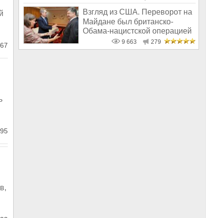
Взгляд из США. Переворот на
й
Майдане был британско-
Обама-нацистской операцией
по сме
9 663
279
67
ь
95
в,