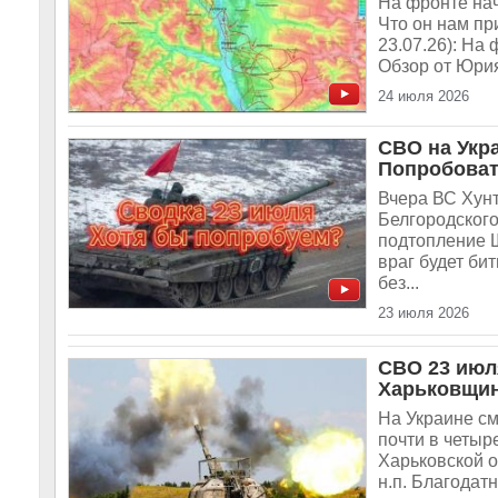
На фронте нач
Что он нам при
23.07.26): На
Обзор от Юри
24 июля 2026
СВО на Укр
Попробоват
Вчера ВС Хун
Белгородског
подтопление Ш
враг будет би
без...
23 июля 2026
СВО 23 июл
Харьковщин
На Украине с
почти в четыр
Харьковской о
н.п. Благодат