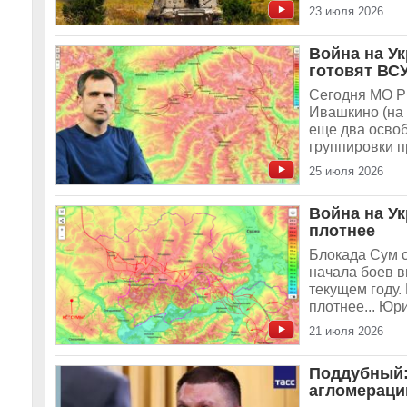
23 июля 2026
Война на Ук
готовят ВС
Сегодня МО Р
Ивашкино (на 
еще два освоб
группировки 
25 июля 2026
Война на Ук
плотнее
Блокада Сум с
начала боев в
текущем году.
плотнее... Юр
21 июля 2026
Поддубный:
агломераци