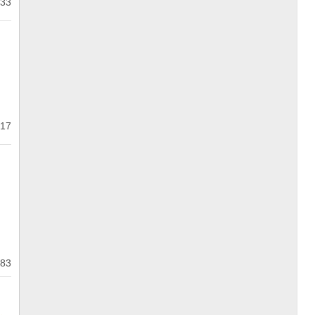
33
17
83