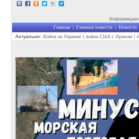
Информационн
Главная
Главные новости
Новости
|
|
Актуально:
Война на Украине
|
война США с Ираном
|