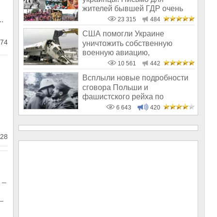
жителей бывшей ГДР очень
актуально для
.
23 315
484
США помогли Украине
74
уничтожить собственную
военную авиацию,
доставшуюся от СССР
10 561
442
Всплыли новые подробности
сговора Польши и
фашистского рейха по
украинскому вопросу
6 643
420
28
 –
–