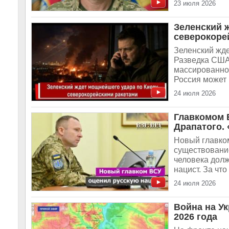
23 июля 2026
Зеленский 
северокоре
Зеленский жде
Разведка США
массированном
Россия может 
24 июля 2026
Главкомом В
Драпатого.
Новый главком
существовани
человека долж
нацист. За чт
24 июля 2026
Война на Ук
2026 года