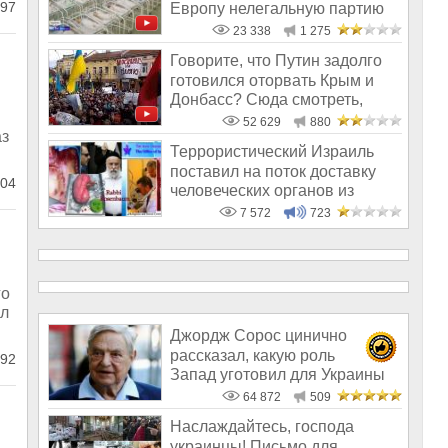
97
Европу нелегальную партию
младе
23 338
1 275
Говорите, что Путин задолго
готовился оторвать Крым и
Донбасс? Сюда смотреть,
твари
52 629
880
аз
Террористический Израиль
поставил на поток доставку
04
человеческих органов из
стран б
7 572
723
го
ал
Джордж Сорос цинично
рассказал, какую роль
92
Запад уготовил для Украины
64 872
509
Наслаждайтесь, господа
украинцы! Письмо для