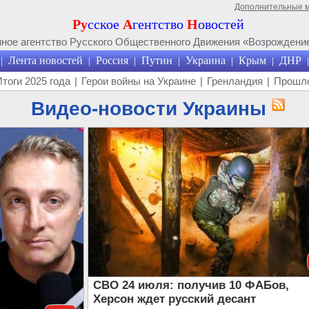
Дополнительные 
Ру
сское
А
гентство
Н
овостей
ое агентство Русского Общественного Движения «Возрождение
Лента новостей
Россия
Путин
Украина
Крым
ДНР
|
|
|
|
|
|
|
Итоги 2025 года
|
Герои войны на Украине
|
Гренландия
|
Прошло
Видео-новости Украины
СВО 24 июля: получив 10 ФАБов,
Херсон ждет русский десант