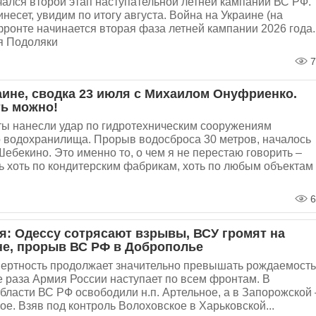
ался второй этап наступательной летней кампании ВС РФ.
несет, увидим по итогу августа. Война на Украине (на
 фронте начинается вторая фаза летней кампании 2026 года..
я Подоляки
7
аине, сводка 23 июля с Михаилом Онуфриенко.
ь можно!
ты нанесли удар по гидротехническим сооружениям
о водохранилища. Прорыв водосброса 30 метров, началось
ебекино. Это именно то, о чем я не перестаю говорить –
ть хоть по кондитерским фабрикам, хоть по любым объектам
6
я: Одессу сотрясают взрывы, ВСУ громят на
е, прорыв ВС РФ в Доброполье
мертность продолжает значительно превышать рождаемость
е раза Армия России наступает по всем фронтам. В
бласти ВС РФ освободили н.п. Артельное, а в Запорожской 
ное. Взяв под контроль Волоховское в Харьковской...