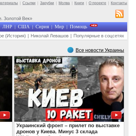
материалы
|
Ссылки
|
Зарубки
|
Молва
|
Книги
|
О проекте
|
Контакты
. Золотой Век»
ЛНР
США
Сирия
Мир
Помощь
|
|
|
|
е (История)
|
Николай Левашов
|
Популярные в соцсетях
Все новости Украины
Украинский фронт – прилет по выставке
дронов у Киева. Минус 3 склада