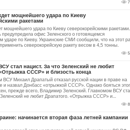
7
ждет мощнейшего удара по Киеву
йскими ракетами
т мощнейшего удара по Киеву северокорейскими ракетами.
 предупредила офис Зеленского о готовящемся
 ударе по Киеву. Украинские СМИ сообщили, что на этот р
применить северокорейскую ракету весом в 4,5 тонны.
5
СУ стал нацист. За что Зеленский не любит
 «Отрыжка СССР» и близость конца
 ВСУ Михаил Драпатый отказал русской нации в праве на
е и назвал Донбасс «отрыжкой СССР». Однако бояться это
ен, прежде всего, Владимир Зеленский. Главкомом ВСУ ст
о Зеленский не любит Драпатого. «Отрыжка СССР» и...
8
раине: начинается вторая фаза летней кампании