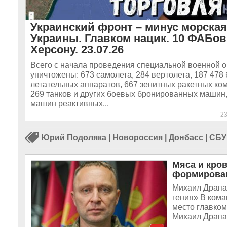
Украинский фронт – минус морская
Украины. Главком нацик. 10 ФАБов
Херсону. 23.07.26
Всего с начала проведения специальной военной 
уничтожены: 673 самолета, 284 вертолета, 187 478
летательных аппаратов, 667 зенитных ракетных ком
269 танков и других боевых бронированных машин,
машин реактивных...
2
Юрий Подоляка
|
Новороссия
|
Донбасс
|
СБУ
Мяса и кро
формирован
Михаил Драпат
гения» В ком
место главко
Михаил Драпат