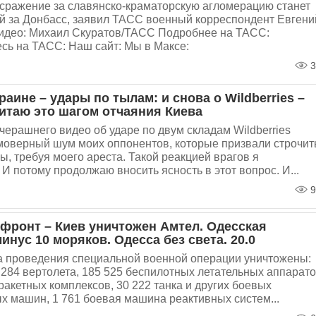
сражение за славянско-краматорскую агломерацию станет
й за Донбасс, заявил ТАСС военный корреспондент Евгени
идео: Михаил Скуратов/ТАСС Подробнее на ТАСС:
сь на ТАСС: Наш сайт: Мы в Максе:
3
раине – удары по тылам: и снова о Wildberries –
читаю это шагом отчаяния Киева
черашнего видео об ударе по двум складам Wildberries
моверный шум моих оппонентов, которые призвали строчит
ы, требуя моего ареста. Такой реакцией врагов я
 И потому продолжаю вносить ясность в этот вопрос. И...
9
 фронт – Киев уничтожен Амтел. Одесская
инус 10 моряков. Одесса без света. 20.0
ла проведения специальной военной операции уничтожены:
 284 вертолета, 185 525 беспилотных летательных аппарато
ракетных комплексов, 30 222 танка и других боевых
 машин, 1 761 боевая машина реактивных систем...