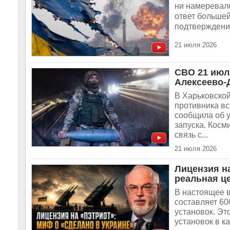
ни намеревалс
ответ больше
подтверждение
21 июля 2026
СВО 21 июля
Алексеево-
В Харьковско
противника в
сообщила об у
запуска. Косм
связь с...
21 июля 2026
Лицензия н
реальная ц
В настоящее в
составляет 60
установок. Эт
установок в к