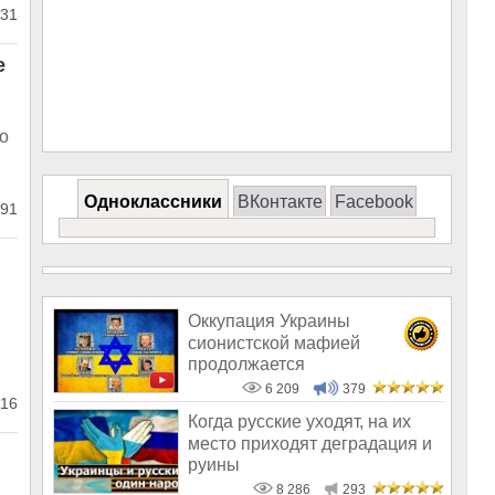
31
е
то
Одноклассники
ВКонтакте
Facebook
91
Оккупация Украины
сионистской мафией
продолжается
6 209
379
16
Когда русские уходят, на их
место приходят деградация и
руины
8 286
293