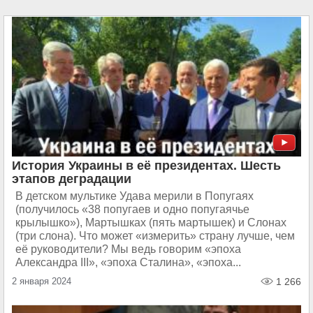
История Украины в её президентах. Шесть
этапов деградации
В детском мультике Удава мерили в Попугаях
(получилось «38 попугаев и одно попугаячье
крылышко»), Мартышках (пять мартышек) и Слонах
(три слона). Что может «измерить» страну лучше, чем
её руководители? Мы ведь говорим «эпоха
Александра III», «эпоха Сталина», «эпоха...
2 января 2024
1 266