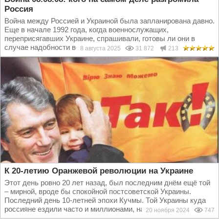
Россия
Война между Россией и Украиной была запланирована давно.
Еще в начале 1992 года, когда военнослужащих,
переприсягавших Украине, спрашивали, готовы ли они в
случае надобности воевать с Россией, многими это было...
8 августа 2025
31 872
213
К 20-летию Оранжевой революции на Украине
Этот день ровно 20 лет назад, был последним днём ещё той
– мирной, вроде бы спокойной постсоветской Украины.
Последний день 10-летней эпохи Кучмы. Той Украины куда
россияне ездили часто и миллионами, на...
20 ноября 2024
747