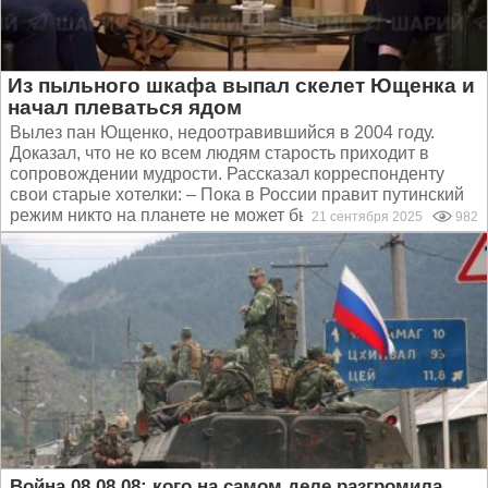
Из пыльного шкафа выпал скелет Ющенка и
начал плеваться ядом
Вылез пан Ющенко, недоотравившийся в 2004 году.
Доказал, что не ко всем людям старость приходит в
сопровождении мудрости. Рассказал корреспонденту
свои старые хотелки: – Пока в России правит путинский
режим никто на планете не может быть в безопасности...
21 сентября 2025
982
Война 08.08.08: кого на самом деле разгромила