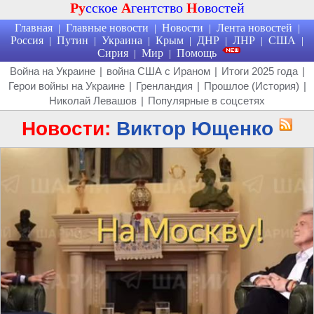
Ру
сское
А
гентство
Н
овостей
Главная
Главные новости
Новости
Лента новостей
|
|
|
|
Россия
Путин
Украина
Крым
ДНР
ЛНР
США
|
|
|
|
|
|
|
Сирия
Мир
Помощь
|
|
Война на Украине
|
война США с Ираном
|
Итоги 2025 года
|
Герои войны на Украине
|
Гренландия
|
Прошлое (История)
|
Николай Левашов
|
Популярные в соцсетях
Новости:
Виктор Ющенко