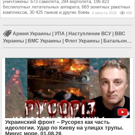
уничтожены: 673 самолета, 284 вертолета, 196 823
беспилотных летательных аппарата, 669 зенитных ракетных
комплексов, 30 425 танков и других боевых...
4 августа 2026
486
Армия Украины
|
УПА
|
Наступление ВСУ
|
ВВС
Украины
|
ВМС Украины
|
Флот Украины
|
Батальон
«Айдар»
|
ПВО Украины
Украинский фронт – Русорез как часть
идеологии. Удар по Киеву на улицах трупы.
Минус море. 01.08.26