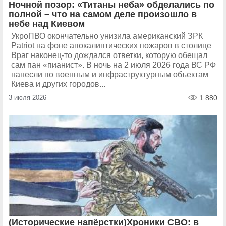
Ночной позор: «Титаны неба» обделались по
полной – что на самом деле произошло в
небе над Киевом
УкроПВО окончательно унизила американский ЗРК
Patriot на фоне апокалиптических пожаров в столице
Враг наконец-то дождался ответки, которую обещал
сам пан «пианист». В ночь на 2 июля 2026 года ВС РФ
нанесли по военным и инфраструктурным объектам
Киева и других городов...
3 июля 2026
1 880
(Исторические напёрстки)Хроники СВО: в