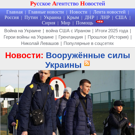
Ру
сское
А
гентство
Н
овостей
Главная
Главные новости
Новости
Лента новостей
|
|
|
|
Россия
Путин
Украина
Крым
ДНР
ЛНР
США
|
|
|
|
|
|
|
Сирия
Мир
Помощь
|
|
Война на Украине
|
война США с Ираном
|
Итоги 2025 года
|
Герои войны на Украине
|
Гренландия
|
Прошлое (История)
|
Николай Левашов
|
Популярные в соцсетях
Новости:
Вооружённые силы
Украины