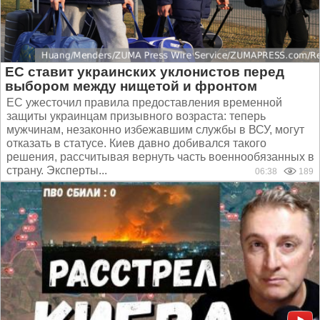
ЕС ставит украинских уклонистов перед
выбором между нищетой и фронтом
ЕС ужесточил правила предоставления временной
защиты украинцам призывного возраста: теперь
мужчинам, незаконно избежавшим службы в ВСУ, могут
отказать в статусе. Киев давно добивался такого
решения, рассчитывая вернуть часть военнообязанных в
страну. Эксперты...
06:38
189