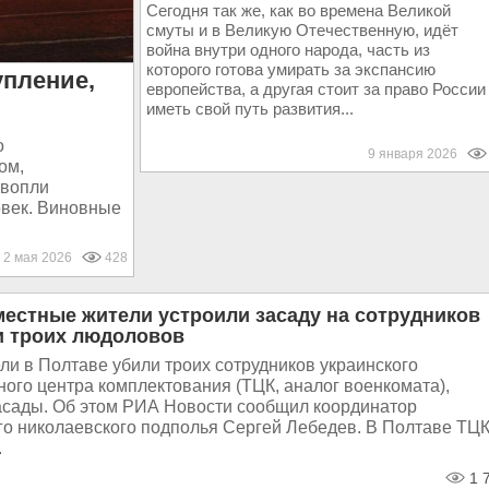
Сегодня так же, как во времена Великой
смуты и в Великую Отечественную, идёт
война внутри одного народа, часть из
которого готова умирать за экспансию
пление,
европейства, а другая стоит за право России
иметь свой путь развития...
о
9 января 2026
ом,
 вопли
овек. Виновные
2 мая 2026
428
местные жители устроили засаду на сотрудников
и троих людоловов
и в Полтаве убили троих сотрудников украинского
ого центра комплектования (ТЦК, аналог военкомата),
засады. Об этом РИА Новости сообщил координатор
го николаевского подполья Сергей Лебедев. В Полтаве ТЦ
.
1 