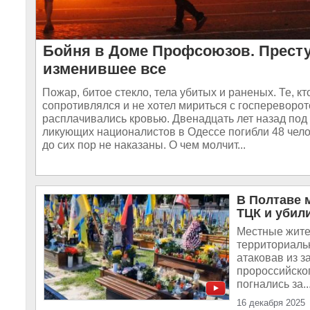
Бойня в Доме Профсоюзов. Престу
изменившее все
Пожар, битое стекло, тела убитых и раненых. Те, кт
сопротивлялся и не хотел мириться с госпереворот
расплачивались кровью. Двенадцать лет назад под
ликующих националистов в Одессе погибли 48 чел
до сих пор не наказаны. О чем молчит...
В Полтаве 
ТЦК и убил
Местные жител
территориальн
атаковав из 
пророссийско
погнались за..
16 декабря 2025