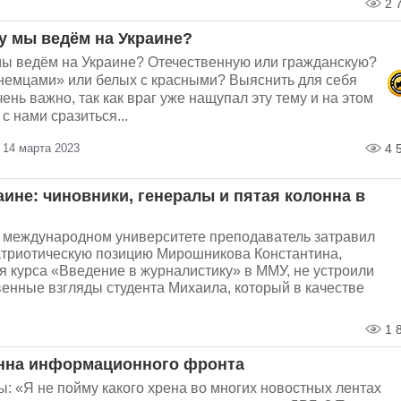
2 
у мы ведём на Украине?
мы ведём на Украине? Отечественную или гражданскую?
«немцами» или белых с красными? Выяснить для себя
чень важно, так как враг уже нащупал эту тему и на этом
с нами сразиться...
 14 марта 2023
4 
аине: чиновники, генералы и пятая колонна в
 международном университете преподаватель затравил
патриотическую позицию Мирошникова Константина,
я курса «Введение в журналистику» в ММУ, не устроили
енные взгляды студента Михаила, который в качестве
1 
нна информационного фронта
ы: «Я не пойму какого хрена во многих новостных лентах