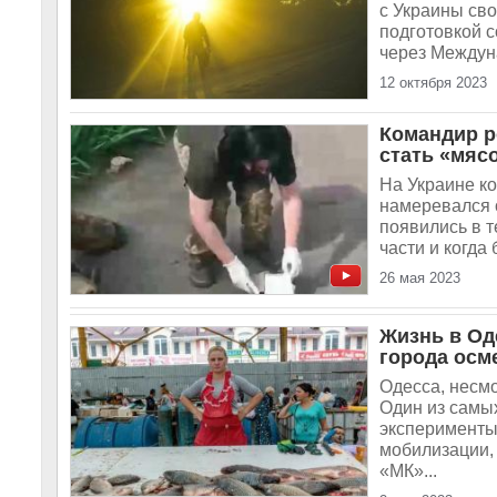
с Украины св
подготовкой 
через Междун
12 октября 2023
Командир р
стать «мяс
На Украине к
намеревался 
появились в т
части и когда
26 мая 2023
Жизнь в Од
города осм
Одесса, несмо
Один из самы
эксперименты
мобилизации, 
«МК»...