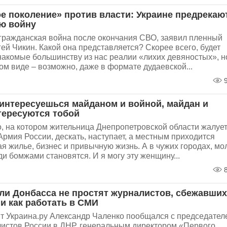
е поколение» против власти: Украине предрекаю
ю войну
 гражданская война после окончания СВО, заявил пленный
й Чикин. Какой она представляется? Скорее всего, будет
накомые большинству из нас реалии «лихих девяностых», н
ом виде – возможно, даже в формате дудаевской...
9
 интересуешься майданом и войной, майдан и
тересуются тобой
, на котором жительница Днепропетровской области жалуе
Армия России, дескать, наступает, а местным приходится
ая жилье, бизнес и привычную жизнь. А в чужих городах, мо
 бомжами становятся. И я могу эту женщину...
8
ели Донбасса не простят журналистов, сбежавших
 и как работать в СМИ
т Украина.ру Александр Чаленко пообщался с председател
истов России в ДНР, генеральным директором «Первого