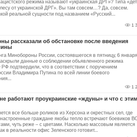
нацистского режима называют «украинская ДРГ»? Типа «де
лесу от украинской ДРГ». Вы там совсем…? Да, совсем.
кой реальной сущности под названием «Русский...
1 
ны рассказали об обстановке после введения
шины
га Минобороны России, состоявшегося в пятницу, 6 января
раскрыли данные о соблюдении объявленного режима
РФ подтвердили, что в соответствии с поручением
оссии Владимира Путина по всей линии боевого
ия...
1 
оне работают проукраинские «ждуны» и что с эти
ется все больше роликов из Херсона и окрестных сел, где
 настроенные граждане якобы тепло встречают боевиков ВС
ами, чуть реже – с цветами. Насколько массовым является
как в реальности офис Зеленского готовит...