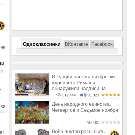
Одноклассники
ВКонтакте
Facebook
099
ии
не
В Турции раскопали фрески
«древнего Рима» и
обнаружили надписи на
и –
Русском!
612 444
31 323
День народного единства.
38
Четвертое и Седьмое ноября
481
Войн внутри расы быть
ет