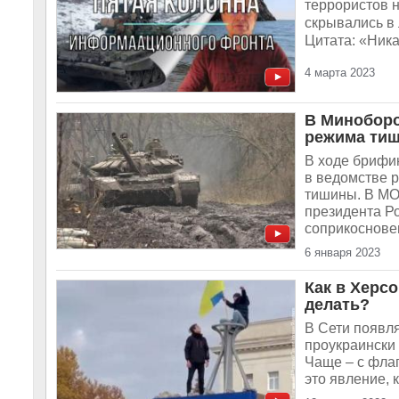
террористов 
скрывались в 
Цитата: «Ника
4 марта 2023
В Миноборо
режима ти
В ходе брифин
в ведомстве 
тишины. В МО 
президента Р
соприкосновен
6 января 2023
Как в Херс
делать?
В Сети появля
проукраински
Чаще – с флаг
это явление, 