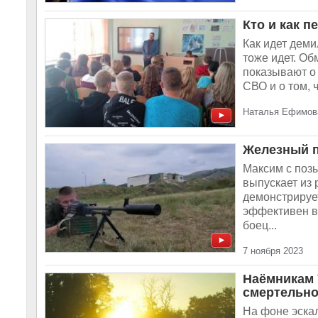
Кто и как 
Как идет дем
тоже идет. Об
показывают о 
СВО и о том, ч
Наталья Ефимова
Железный п
Максим с позы
выпускает из
демонстрируе
эффективен в
боец...
7 ноября 2023
Наёмникам 
смертельн
На фоне эска