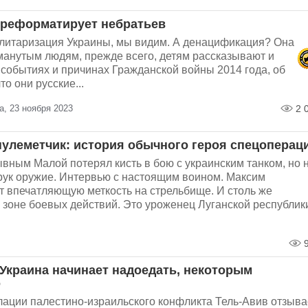
переформатирует небратьев
илитаризация Украины, мы видим. А денацификация? Она
манутым людям, прежде всего, детям рассказывают и
событиях и причинах Гражданской войны 2014 года, об
то они русские...
, 23 ноября 2023
2 
улеметчик: история обычного героя спецоперац
вным Малой потерял кисть в бою с украинским танком, но 
 рук оружие. Интервью с настоящим воином. Максим
т впечатляющую меткость на стрельбище. И столь же
 зоне боевых действий. Это уроженец Луганской республик
9
Украина начинает надоедать, некоторым
о
лации палестино-израильского конфликта Тель-Авив отзыва