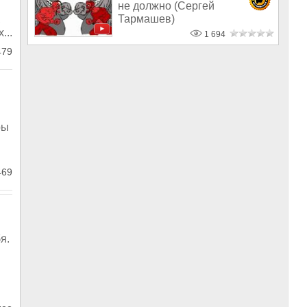
не должно (Сергей
Тармашев)
,
...
1 694
479
ры
469
я.