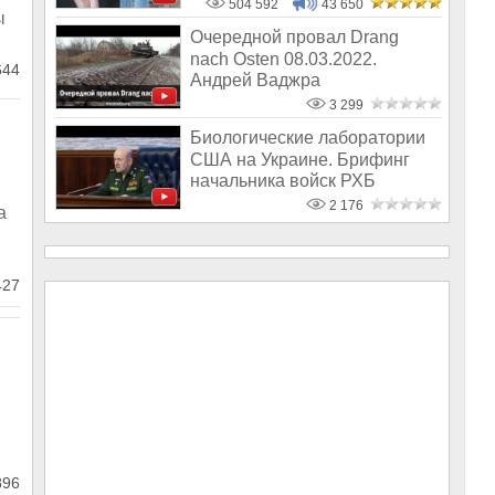
504 592
43 650
ы
Очередной провал Drang
nach Osten 08.03.2022.
44
Андрей Ваджра
3 299
Биологические лаборатории
США на Украине. Брифинг
начальника войск РХБ
защиты ВС Ро
2 176
а
427
.
896