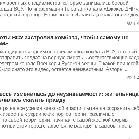
оих военных специалистов, которые занимались боевой
солдат ВСУ. По информации Telegram-канала «Джокер ДНР»
ародный аэропорт Борисполь в Израиль улетают более двух
1 
оты ВСУ застрелил комбата, чтобы самому не
ом»
омандир роты одним выстрелом убил комбата ВСУ, который
отправить солдат на верную смерть. Соответствующие кад
елеграм-канале Военкоры Русской весны. В какой воинской
 было снято это видео, остается неизвестным. Авторы...
1 
ессе изменилась до неузнаваемости: жительница
елилась сказать правду
тря на все усилия киевской власти, пытается сохранить себ
х известных украинских портов терпит различные
 на своей территории, начиная с самой жесткой формы
но при этом город старается не растерять самобытность.