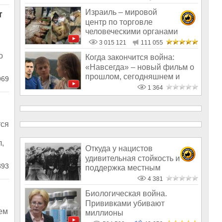
Израиль – мировой
т
центр по торговле
человеческими органами
3 015 121
111 055
о
Когда закончится война:
«Навсегда» – новый фильм о
прошлом, сегодняшнем и
69
будущем
1 364
тся
л,
Откуда у нацистов
удивительная стойкость и
93
поддержка местным
населением
4 381
Биологическая война.
Прививками убивают
ем
миллионы