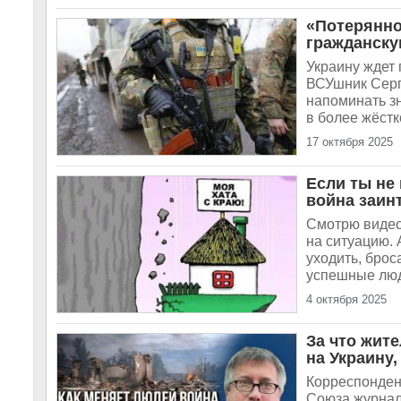
«Потерянно
гражданску
Украину ждет
ВСУшник Серге
напоминать з
в более жёстк
17 октября 2025
Если ты не
война заин
Смотрю видео
на ситуацию. 
уходить, брос
успешные люди
4 октября 2025
За что жит
на Украину,
Корреспонден
Союза журнал