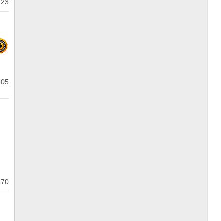
723
505
870