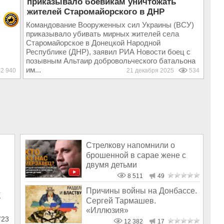
приказывало боевикам уничтожать
жителей Старомайорского в ДНР
Командование Вооруженных сил Украины (ВСУ)
приказывало убивать мирных жителей села
Старомайорское в Донецкой Народной
Республике (ДНР), заявил РИА Новости боец с
позывным Альтаир добровольческого батальона
им...
2 940
21 декабря 2025
534
Стрелкову напомнили о
брошенной в сарае жене с
двумя детьми
8 511
49
Причины войны на Донбассе.
К
Сергей Тармашев.
«Иллюзия»
723
12 382
17