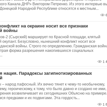
кого Канала ДНР» Виктором Петренко. Из этого интервью в
в Донецкой Народной Республике относятся к местным...
6
онфликт на окраине носит все признаки
й войны
ов-2 (Сырский) марширует по Красной площади, клятый
 окупант. Безусловно, нынешний конфликт носит все
жданской войны. Строго по определению. Гражданская войн
страя форма разрешения накопившихся социальных
..
1 
 нация. Парадоксы загипнотизированных
й
– народ пафосный. Их вечно тянет к чему-то необычному,
у, героическому, к тому, что было давно и создано не ими,
 зрения возвеличивает их сегодняшних Объясню на примере
ся предками и их подвигами. Эта гордость...
1 