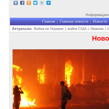
Информационн
Главная
Главные новости
Новости
|
|
Актуально:
Война на Украине
|
война США с Ираном
|
Ново