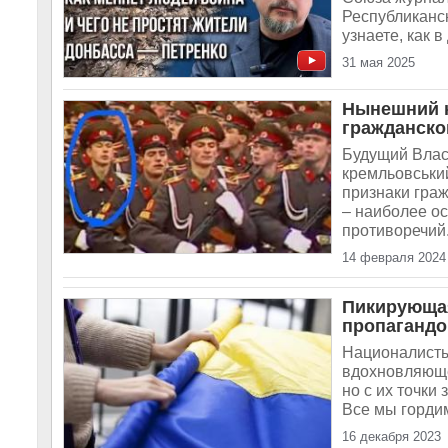
Республиканс
узнаете, как 
31 мая 2025
Нынешний к
гражданско
Будущий Влас
кремльовський
признаки гра
– наиболее о
противоречий.
14 февраля 2024
Пикирующая
пропагандо
Националисты 
вдохновляющем
но с их точки
Все мы гордим
16 декабря 2023