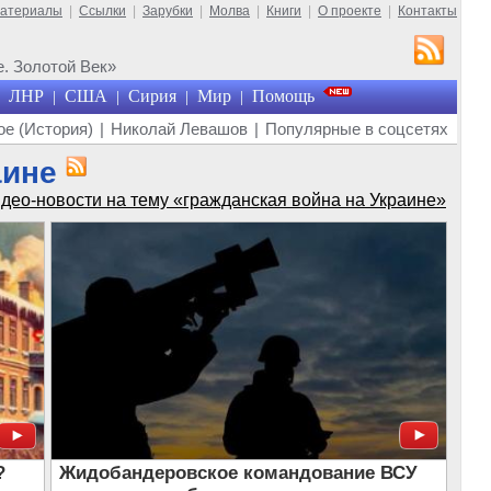
материалы
|
Ссылки
|
Зарубки
|
Молва
|
Книги
|
О проекте
|
Контакты
. Золотой Век»
ЛНР
США
Сирия
Мир
Помощь
|
|
|
|
е (История)
|
Николай Левашов
|
Популярные в соцсетях
аине
део-новости на тему «гражданская война на Украине»
?
Жидобандеровское командование ВСУ