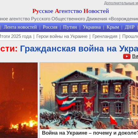
Дополнительные 
Ру
сское
А
гентство
Н
овостей
ое агентство Русского Общественного Движения «Возрождение
Лента новостей
Россия
Путин
Украина
Крым
ДНР
|
|
|
|
|
|
|
Итоги 2025 года
|
Герои войны на Украине
|
Гренландия
|
Прошло
сти:
Гражданская война на Укр
Ви
Война на Украине – почему и доколе