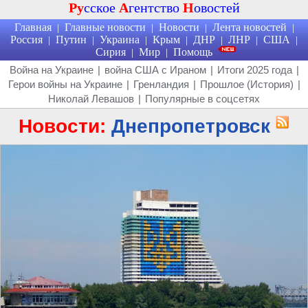
Ру
сское
А
гентство
Н
овостей
Главная
Главные новости
Новости
Лента новостей
|
|
|
|
Россия
Путин
Украина
Крым
ДНР
ЛНР
США
|
|
|
|
|
|
|
Сирия
Мир
Помощь
|
|
Война на Украине
|
война США с Ираном
|
Итоги 2025 года
|
Герои войны на Украине
|
Гренландия
|
Прошлое (История)
|
Николай Левашов
|
Популярные в соцсетях
Новости:
Днепропетровск