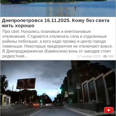
Днепропетровск 16.11.2025. Кому без света
жить хорошо
Про свет. Начались плановые и внеплановые
отключения. Стараются отключать села и отдаленные
районы побольше, а кого надо промку и центр города
поменьше. Некоторые предприятия не отключают вовсе.
В Днепродзержинске (Каменское) вонь от заводов стоит
редкостная...
17 ноября 2025
988