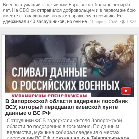
Военнослужащий с позывным Барс воюет больше четырёх
лет. На СВО он отправился добровольцем и в первом же бою
вместе с товарищами захватил вражескую позицию. Её
удерживали 40 вэсэушников, но они не смогли...
21 апреля 2026
1 522
В Запорожской области задержан пособник
ВСУ, который передавал киевской хунте
данные о ВС РФ
Сотрудники ФСБ задержали жителя Запорожской
области по подозрению в госизмене. По данным
ведомства, мужчина собирал сведения о местах
дислокации ВС РФ и размещал их в Telegram-канале,