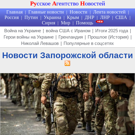
Ру
сское
А
гентство
Н
овостей
Главная
Главные новости
Новости
Лента новостей
|
|
|
|
Россия
Путин
Украина
Крым
ДНР
ЛНР
США
|
|
|
|
|
|
|
Сирия
Мир
Помощь
|
|
Война на Украине
|
война США с Ираном
|
Итоги 2025 года
|
Герои войны на Украине
|
Гренландия
|
Прошлое (История)
|
Николай Левашов
|
Популярные в соцсетях
Новости Запорожской области