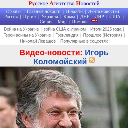
Ру
сское
А
гентство
Н
овостей
Главная
Главные новости
Новости
Лента новостей
|
|
|
|
Россия
Путин
Украина
Крым
ДНР
ЛНР
США
|
|
|
|
|
|
|
Сирия
Мир
Помощь
|
|
Война на Украине
|
война США с Ираном
|
Итоги 2025 года
|
Герои войны на Украине
|
Гренландия
|
Прошлое (История)
|
Николай Левашов
|
Популярные в соцсетях
Видео-новости:
Игорь
Коломойский