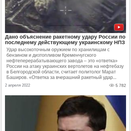
Дано объяснение ракетному удару России по
последнему действующему украинскому НПЗ
Удар высокоточным оружием по хранилищам с
бензином и дизтопливом Кременчугского
нефтеперерабатывающего завода – это «ответка»
России на атаку украинских вертолетов на нефтебазу
в Белгородской области, считает политолог Марат
Баширов. «Ответка за вчерашний ракетный удар...
2 апреля 2022
5 782