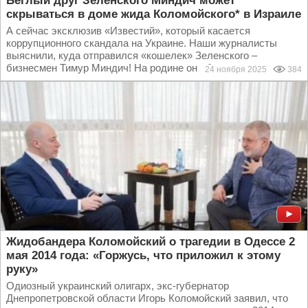
Беглый друг Зеленского Миндич может
скрываться в доме жида Коломойского* в Израиле
А сейчас эксклюзив «Известий», который касается
коррупционного скандала на Украине. Наши журналисты
выяснили, куда отправился «кошелек» Зеленского –
бизнесмен Тимур Миндич! На родине он объявлен в розыск...
24 ноября 2025
384
Жидобандера Коломойский о трагедии в Одессе 2
мая 2014 года: «Горжусь, что приложил к этому
руку»
Одиозный украинский олигарх, экс-губернатор
Днепропетровской области Игорь Коломойский заявил, что