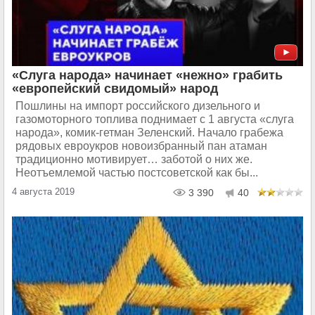
«Слуга народа» начинает «нежно» грабить
«европейский свидомый» народ
Пошлины на импорт российского дизельного и
газомоторного топлива поднимает с 1 августа «слуга
народа», комик-гетман Зеленский. Начало грабежа
рядовых евроукров новоизбранный пан атаман
традиционно мотивирует… заботой о них же.
Неотъемлемой частью постсоветской как бы...
4 августа 2019
3 390
40