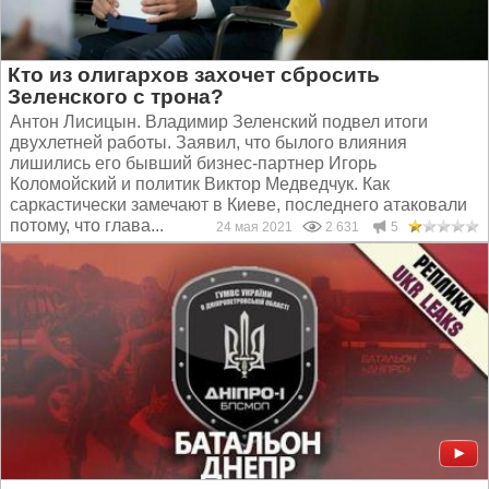
Кто из олигархов захочет сбросить
Зеленского с трона?
Антон Лисицын. Владимир Зеленский подвел итоги
двухлетней работы. Заявил, что былого влияния
лишились его бывший бизнес-партнер Игорь
Коломойский и политик Виктор Медведчук. Как
саркастически замечают в Киеве, последнего атаковали
потому, что глава...
24 мая 2021
2 631
5