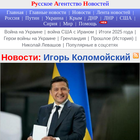
Ру
сское
А
гентство
Н
овостей
Главная
Главные новости
Новости
Лента новостей
|
|
|
|
Россия
Путин
Украина
Крым
ДНР
ЛНР
США
|
|
|
|
|
|
|
Сирия
Мир
Помощь
|
|
Война на Украине
|
война США с Ираном
|
Итоги 2025 года
|
Герои войны на Украине
|
Гренландия
|
Прошлое (История)
|
Николай Левашов
|
Популярные в соцсетях
Новости:
Игорь Коломойский