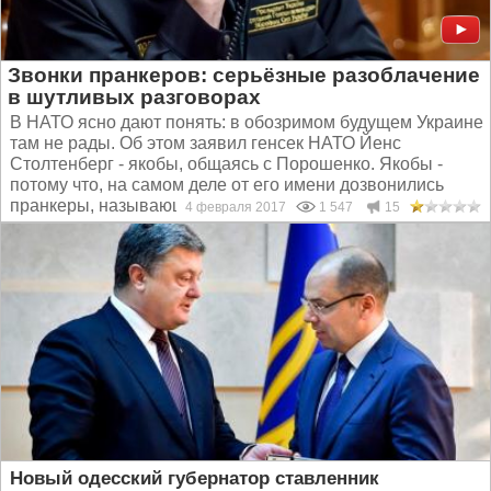
Звонки пранкеров: серьёзные разоблачение
в шутливых разговорах
В НАТО ясно дают понять: в обозримом будущем Украине
там не рады. Об этом заявил генсек НАТО Йенс
Столтенберг - якобы, общаясь с Порошенко. Якобы -
потому что, на самом деле от его имени дозвонились
пранкеры, называющие себя Лексус и Вован. Пассаж...
4 февраля 2017
1 547
15
Новый одесский губернатор ставленник