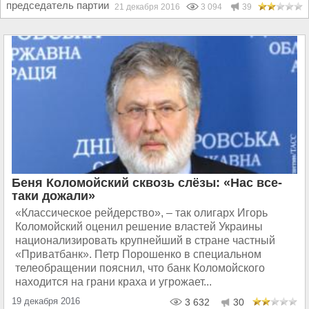
председатель партии «Укроп» Геннадий Корбан По данным...
21 декабря 2016
3 094
39
Беня Коломойский сквозь слёзы: «Нас все-
таки дожали»
«Классическое рейдерство», – так олигарх Игорь
Коломойский оценил решение властей Украины
национализировать крупнейший в стране частный
«Приватбанк». Петр Порошенко в специальном
телеобращении пояснил, что банк Коломойского
находится на грани краха и угрожает...
19 декабря 2016
3 632
30