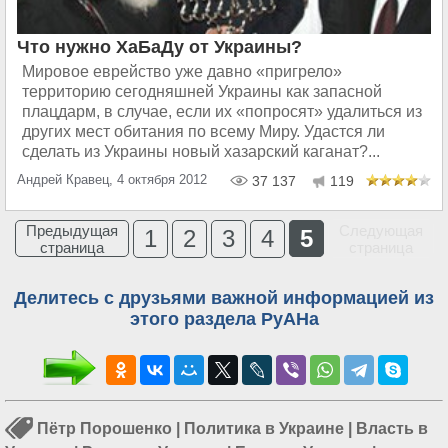
Что нужно ХаБаДу от Украины?
Мировое еврейство уже давно «пригрело»
территорию сегодняшней Украины как запасной
плацдарм, в случае, если их «попросят» удалиться из
других мест обитания по всему Миру. Удастся ли
сделать из Украины новый хазарский каганат?...
Андрей Кравец, 4 октября 2012
37 137
119
Предыдущая
Следующая
1
2
3
4
5
страница
страница
Делитесь с друзьями важной информацией из
этого раздела РуАНа
Пётр Порошенко
|
Политика в Украине
|
Власть в