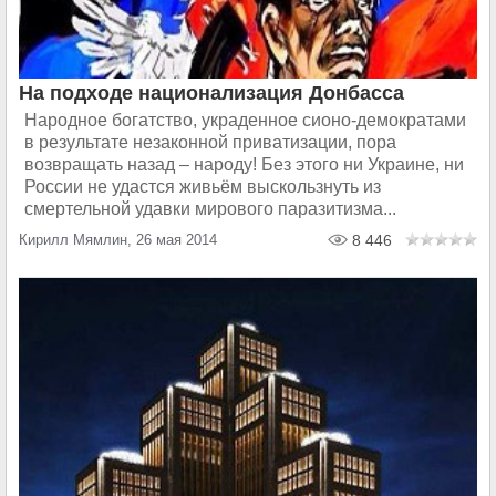
На подходе национализация Донбасса
Народное богатство, украденное сионо-демократами
в результате незаконной приватизации, пора
возвращать назад – народу! Без этого ни Украине, ни
России не удастся живьём выскользнуть из
смертельной удавки мирового паразитизма...
Кирилл Мямлин, 26 мая 2014
8 446