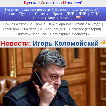
Ру
сское
А
гентство
Н
овостей
Главная
Главные новости
Новости
Лента новостей
|
|
|
|
Россия
Путин
Украина
Крым
ДНР
ЛНР
США
|
|
|
|
|
|
|
Сирия
Мир
Помощь
|
|
Война на Украине
|
война США с Ираном
|
Итоги 2025 года
|
Герои войны на Украине
|
Гренландия
|
Прошлое (История)
|
Николай Левашов
|
Популярные в соцсетях
Новости:
Игорь Коломойский