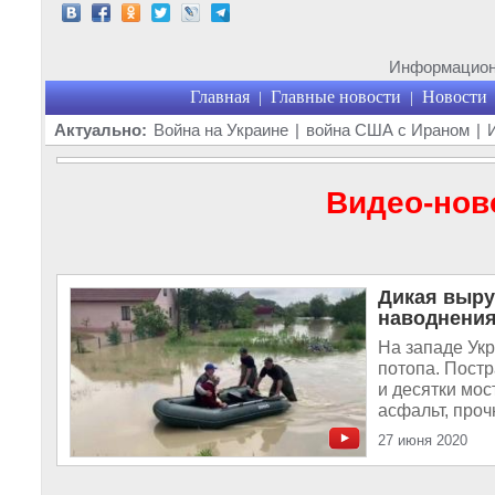
Информационн
Главная
Главные новости
Новости
|
|
Актуально:
Война на Украине
|
война США с Ираном
|
Видео-нов
Дикая выру
наводнения
На западе Ук
потопа. Пост
и десятки мос
асфальт, проч
27 июня 2020