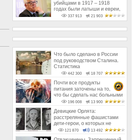
убийцами в 1917 – 1918
годах были латыши и евреи,
а не русс
337 913
21 903
Что было сделано в России
под руководством Сталина.
Статистика
442 300
18 707
Почти все продукты
питания заточены на то,
что бы сделать нас больными
и бесплодным
196 008
13 900
Девицкие Орлята:
расстрелянные фашистами
дети-герои, о которых не
рассказывают в шк
121 870
13 492
Отвакцинены. Запрещенный