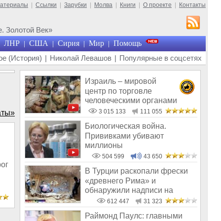
материалы
|
Ссылки
|
Зарубки
|
Молва
|
Книги
|
О проекте
|
Контакты
. Золотой Век»
ЛНР
США
Сирия
Мир
Помощь
|
|
|
|
е (История)
|
Николай Левашов
|
Популярные в соцсетях
Израиль – мировой
центр по торговле
человеческими органами
3 015 133
111 055
аты»
Биологическая война.
Прививками убивают
миллионы
504 599
43 650
рог
В Турции раскопали фрески
«древнего Рима» и
обнаружили надписи на
Русском!
612 447
31 323
Раймонд Паулс: главными