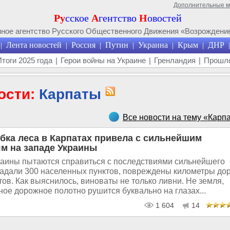
Дополнительные 
Ру
сское
А
гентство
Н
овостей
ое агентство Русского Общественного Движения «Возрождение
Лента новостей
Россия
Путин
Украина
Крым
ДНР
|
|
|
|
|
|
|
Итоги 2025 года
|
Герои войны на Украине
|
Гренландия
|
Прошло
ости:
Карпаты
Все новости на тему «Карп
бка леса в Карпатах привела с сильнейшим
м на западе Украины
раины пытаются справиться с последствиями сильнейшего
радали 300 населенных пунктов, повреждены километры до
тов. Как выяснилось, виноваты не только ливни. Не земля,
ное дорожное полотно рушится буквально на глазах...
1 604
14