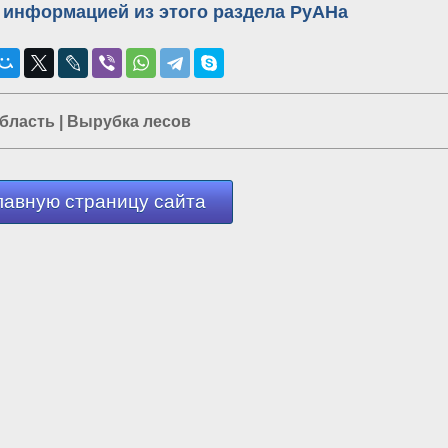
 информацией из этого раздела РуАНа
область
|
Вырубка лесов
лавную страницу сайта