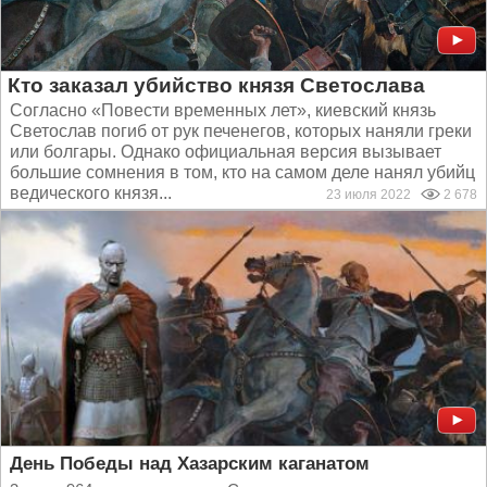
Кто заказал убийство князя Светослава
Согласно «Повести временных лет», киевский князь
Светослав погиб от рук печенегов, которых наняли греки
или болгары. Однако официальная версия вызывает
большие сомнения в том, кто на самом деле нанял убийц
ведического князя...
23 июля 2022
2 678
День Победы над Хазарским каганатом