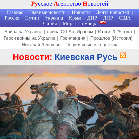
Ру
сское
А
гентство
Н
овостей
Главная
Главные новости
Новости
Лента новостей
|
|
|
|
Россия
Путин
Украина
Крым
ДНР
ЛНР
США
|
|
|
|
|
|
|
Сирия
Мир
Помощь
|
|
Война на Украине
|
война США с Ираном
|
Итоги 2025 года
|
Герои войны на Украине
|
Гренландия
|
Прошлое (История)
|
Николай Левашов
|
Популярные в соцсетях
Новости:
Киевская Русь