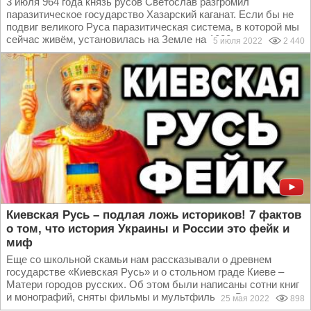
3 июля 964 года князь русов Светослав разгромил
паразитическое государство Хазарский каганат. Если бы не
подвиг великого Руса паразитическая система, в которой мы
сейчас живём, установилась на Земле на 1000 лет раньше...
5 июля 2022
2 440
Киевская Русь – подлая ложь историков! 7 фактов
о том, что история Украины и России это фейк и
миф
Еще со школьной скамьи нам рассказывали о древнем
государстве «Киевская Русь» и о стольном граде Киеве –
Матери городов русских. Об этом были написаны сотни книг
и монографий, сняты фильмы и мультфильмы. Вот и...
25 мая 2022
898