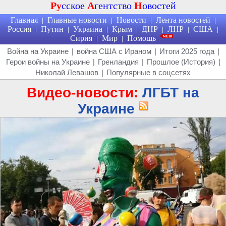
Ру
сское
А
гентство
Н
овостей
Главная
Главные новости
Новости
Лента новостей
|
|
|
|
Россия
Путин
Украина
Крым
ДНР
ЛНР
США
|
|
|
|
|
|
|
Сирия
Мир
Помощь
|
|
Война на Украине
|
война США с Ираном
|
Итоги 2025 года
|
Герои войны на Украине
|
Гренландия
|
Прошлое (История)
|
Николай Левашов
|
Популярные в соцсетях
Видео-новости:
ЛГБТ на
Украине