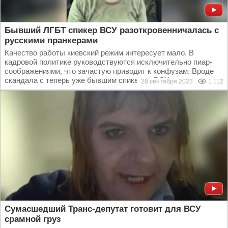
Бывший ЛГБТ спикер ВСУ разоткровенничалась с
русскими пранкерами
Качество работы киевский режим интересует мало. В
кадровой политике руководствуются исключительно пиар-
соображениями, что зачастую приводит к конфузам. Вроде
скандала с теперь уже бывшим спикером ВСУ –...
28 сентября 2023
1 112
Сумасшедший Транс-депутат готовит для ВСУ
срамной груз