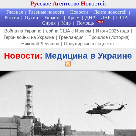
Ру
сское
А
гентство
Н
овостей
Главная
Главные новости
Новости
Лента новостей
|
|
|
|
Россия
Путин
Украина
Крым
ДНР
ЛНР
США
|
|
|
|
|
|
|
Сирия
Мир
Помощь
|
|
Война на Украине
|
война США с Ираном
|
Итоги 2025 года
|
Герои войны на Украине
|
Гренландия
|
Прошлое (История)
|
Николай Левашов
|
Популярные в соцсетях
Новости:
Медицина в Украине