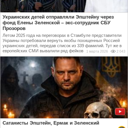
Украинских детей отправляли Эпштейну через
фонд Елены Зеленской – экс-сотрудник СБУ
Прозоров
Летом 2025 года на переговорах в Стамбуле представители
Украины потребовали вернуть якобы похищенных Россией
украинских детей, передав список из 339 фамилий. Тут же в
европейских СМИ вывалили ряд фейков о...
1 марта 2026
2 043
Сатанисты Эпштейн, Ермак и Зеленский