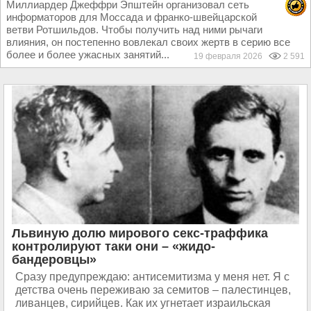
Миллиардер Джеффри Эпштейн организовал сеть
информаторов для Моссада и франко-швейцарской
ветви Ротшильдов. Чтобы получить над ними рычаги
влияния, он постепенно вовлекал своих жертв в серию все
более и более ужасных занятий...
19 февраля 2026
2 591
Львиную долю мирового секс-траффика
контролируют таки они – «жидо-
бандеровцы»
Сразу предупреждаю: антисемитизма у меня нет. Я с
детства очень переживаю за семитов – палестинцев,
ливанцев, сирийцев. Как их угнетает израильская