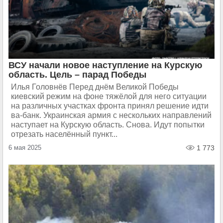
ВСУ начали новое наступление на Курскую
область. Цель – парад Победы
Илья Головнёв Перед днём Великой Победы
киевский режим на фоне тяжёлой для него ситуации
на различных участках фронта принял решение идти
ва-банк. Украинская армия с нескольких направлений
наступает на Курскую область. Снова. Идут попытки
отрезать населённый пункт...
6 мая 2025
1 773