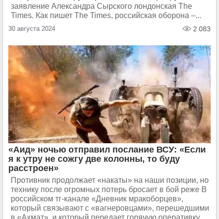
заявление Александра Cырского лондонская The
Times. Как пишет The Times, российская оборона –...
30 августа 2024
2 083
«Аид» ночью отправил послание ВСУ: «Если
я к утру не сожгу две колонны, то буду
расстроен»
Противник продолжает «накаты» на наши позиции, но
технику после огромных потерь бросает в бой реже В
российском тг-канале «Дневник мракоборцев»,
который связывают с «вагнеровцами», перешедшими
в «Ахмат», и который передает горячую оперативку