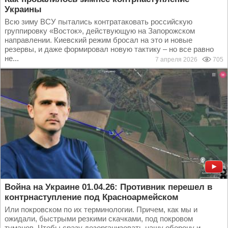
Украины
Всю зиму ВСУ пытались контратаковать российскую
группировку «Восток», действующую на Запорожском
направлении. Киевский режим бросал на это и новые
резервы, и даже формировал новую тактику – но все равно
не...
7 апреля 2026
705
Война на Украине 01.04.26: Противник перешел в
контрнаступление под Красноармейском
Или покровском по их терминологии. Причем, как мы и
ожидали, быстрыми резкими скачками, под покровом
туманов. Чтобы сразу дезорганизовать нашу оборону и