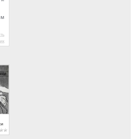
им
ть
ик
ки