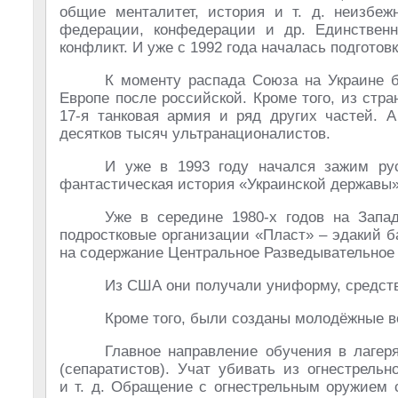
общие менталитет, история
и т. д.
неизбежн
федерации, конфедерации и др. Единствен
конфликт. И уже с 1992 года началась подготовк
К моменту распада Союза на Украине 
Европе после российской. Кроме того, из стр
17-я танковая армия и ряд других частей. А
десятков тысяч ультранационалистов.
И уже в 1993 году начался зажим рус
фантастическая история «Украинской державы»,
Уже в середине 1980-х годов на Запа
подростковые организации «Пласт» – эдакий б
на содержание Центральное Разведывательное
Из США они получали униформу, средств
Кроме того, были созданы молодёжные в
Главное направление обучения в лагер
(сепаратистов). Учат убивать из огнестрельн
и т. д.
Обращение с огнестрельным оружием с