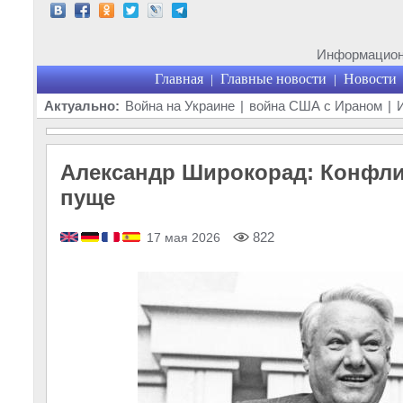
Информационн
Главная
Главные новости
Новости
|
|
Актуально:
Война на Украине
|
война США с Ираном
|
Александр Широкорад: Конфлик
пуще
822
17 мая 2026