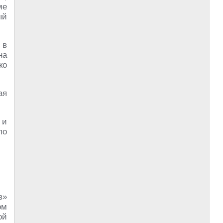
ме
ый
 в
на
ко
ая
 и
ло
в»
ом
ой