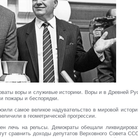
новаты воры и служивые историки. Воры и в Древней Ру
ли пожары и беспорядки.
роили самое великое надувательство в мировой истори
величили в геометрической прогрессии.
н лечь на рельсы. Демократы обещали ликвидирова
ут сравнить доходы депутатов Верховного Совета СС