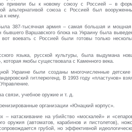
о привели бы к новому союзу с Россией – в фор
ной альтернативой союза с Россией был вооруженн
а к нему.
была 387-тысячная армия – самая большая и мощная
ан бывшего Варшавского блока на Украину была выведе
 вот воевать с Россией были готовы только несколь
ского языка, русской культуры, была выдумана нов
 которая якобы существовала с Каменного века.
дной Украине были созданы многочисленные детские
андеровский гитлерюгенд. В 1993 году «пластунов» взя
 Управление.
а связи, учебное оружие
и т. д.
оенизированные организации «Юнацкий корпус».
ях – натаскивание на убийство «москалей» и «сепаро
ого оружия (автоматов, карабинов и пистолетов), нож
опровождается грубой, но эффективной идеологическ