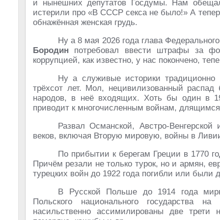
и нынешних депутатов Госдумы. Нам обещали
истерили про «В СССР секса не было!» А тепе
обнажённая женская грудь.
Ну а 8 мая 2026 года глава Федеральног
Бородин
потребовал ввести штрафы за фот
коррупцией, как известно, у нас покончено, теп
Ну а служивые историки традиционно 
трёхсот лет. Мол, нецивилизованный распад
народов, в неё входящих. Хоть бы один в 19
приводит к многочисленным войнам, длящимся 
Развал Османской, Австро-Венгерской 
веков, включая Вторую мировую, войны в Лив
По прибытии к берегам Греции в 1770 г
Причём резали не только турок, но и армян, е
турецких войн до 1922 года погибли или были
В Русской Польше до 1914 года мир
Польского национального государства н
насильственно ассимилированы две трети н