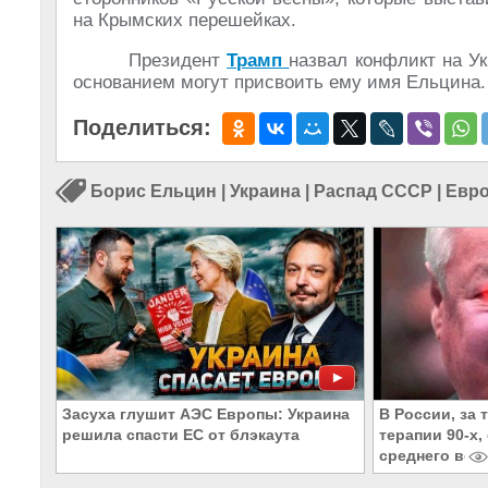
на Крымских перешейках.
Президент
Трамп
назвал конфликт на У
основанием могут присвоить ему имя Ельцина.
Поделиться:
Борис Ельцин
|
Украина
|
Распад СССР
|
Евр
Засуха глушит АЭС Европы: Украина
В России, за 
решила спасти ЕС от блэкаута
терапии 90-х
среднего воз