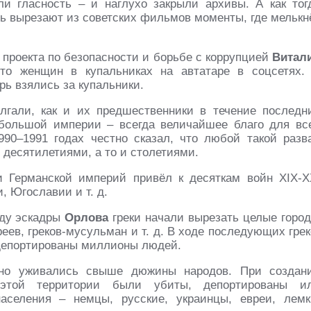
 гласность – и наглухо закрыли архивы. А как тог
рь вырезают из советских фильмов моменты, где мелькн
о проекта по безопасности и борьбе с коррупцией
Витал
о женщин в купальниках на автатаре в соцсетях.
ерь взялись за купальники.
лгали, как и их предшественники в течение последн
 большой империи – всегда величайшее благо для вс
90–1991 годах честно сказал, что любой такой разв
десятилетиями, а то и столетиями.
и Германской империй привёл к десяткам войн XIX-X
ии, Югославии
и т. д.
оду эскадры
Орлова
греки начали вырезать целые город
вреев, греков-мусульман
и т. д.
В ходе последующих грек
 депортированы миллионы людей.
но уживались свыше дюжины народов. При создан
а этой территории были убиты, депортированы и
аселения – немцы, русские, украинцы, евреи, лемк