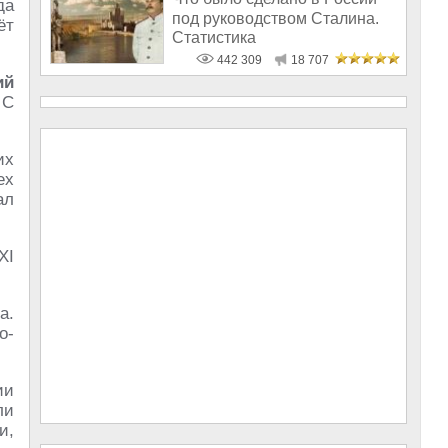
да
под руководством Сталина.
ёт
Статистика
442 309
18 707
ий
 С
их
ех
ал
XI
а.
о-
ии
ли
и,