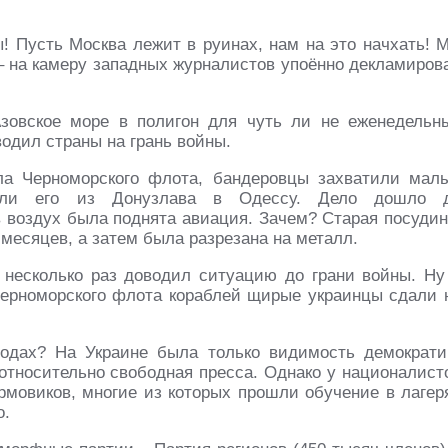
ы! Пусть Москва лежит в руинах, нам на это начхать! 
– на камеру западных журналистов упоённо декламиров
зовское море в полигон для чуть ли не еженедельн
водил страны на грань войны.
ела Черноморского флота, бандеровцы захватили мал
нали его из Донузлава в Одессу. Дело дошло 
в воздух была поднята авиация. Зачем? Старая посудин
 месяцев, а затем была разрезана на металл.
 несколько раз доводил ситуацию до грани войны. Ну
Черноморского флота кораблей щирые украинцы сдали 
одах? На Украине была только видимость демократи
относительно свободная пресса. Однако у националист
рмовиков, многие из которых прошли обучение в лагер
о.