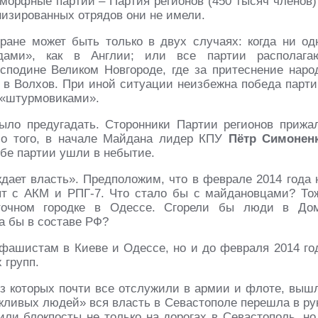
орфные партии – Партия регионов (450 тысяч членов)
низированных отрядов они не имели.
ране может быть только в двух случаях: когда ни од
дами», как в Англии; или все партии располага
сподине Великом Новгороде, где за притеснение наро
 в Волхов. При иной ситуации неизбежна победа парти
 «штурмовиками».
ыло предугадать. Сторонники Партии регионов прижа
ло того, в начале Майдана лидер КПУ
Пётр Симонен
обе партии ушли в небытие.
ждает власть». Предположим, что в феврале 2014 года 
т с АКМ и РПГ-7. Что стало бы с майдановцами? То
аточном городке в Одессе. Сгорели бы люди в До
а бы в составе РФ?
ифашистам в Киеве и Одессе, но и до февраля 2014 го
 групп.
из которых почти все отслужили в армии и флоте, выш
жливых людей» вся власть в Севастополе перешла в ру
или блокпосты не только на дорогах в Севастополь, но