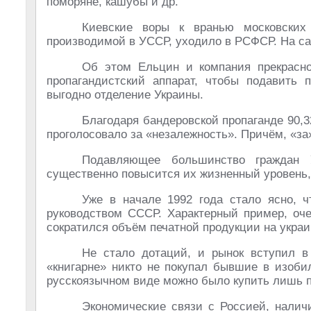
поморяне, кашубы и др.
Киевские воры к вранью московских
производимой в УССР, уходило в РСФСР. На с
Об этом Ельцин и компания прекрасн
пропагандистский аппарат, чтобы подавить 
выгодно отделение Украины.
Благодаря бандеровской пропаганде 90,
проголосовало за «незалежность». Причём, «з
Подавляющее большинство граждан
существенно повысится их жизненный уровень, 
Уже в начале 1992 года стало ясно, 
руководством СССР. Характерный пример, оче
сократился объём печатной продукции на украи
Не стало дотаций, и рынок вступил в
«книгарне» никто не покупал бывшие в изобил
русскоязычном виде можно было купить лишь 
Экономические связи с Россией, налич