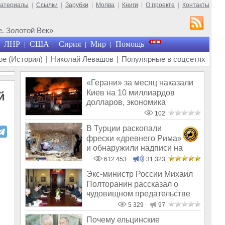
материалы
|
Ссылки
|
Зарубки
|
Молва
|
Книги
|
О проекте
|
Контакты
. Золотой Век»
ЛНР
США
Сирия
Мир
Помощь
|
|
|
|
е (История)
|
Николай Левашов
|
Популярные в соцсетях
«Герани» за месяц наказали
Киев на 10 миллиардов
й
долларов, экономика
Украины обнуля
102
В Турции раскопали
фрески «древнего Рима»
и обнаружили надписи на
Русском!
612 453
31 323
Экс-министр России Михаил
Полторанин рассказал о
чудовищном предательстве
Ельцина
5 329
97
Почему ельцинские