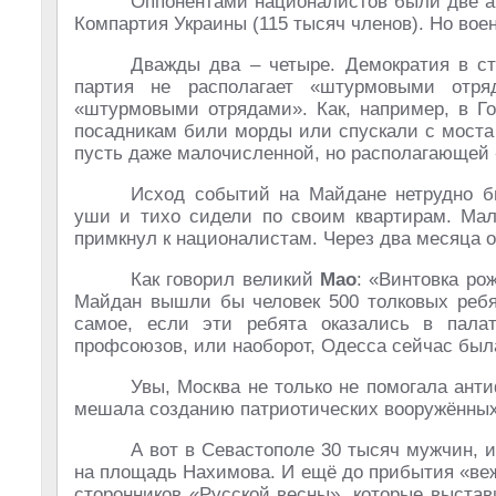
Оппонентами националистов были две ам
Компартия Украины (115 тысяч членов). Но вое
Дважды два – четыре. Демократия в ст
партия не располагает «штурмовыми отря
«штурмовыми отрядами». Как, например, в Го
посадникам били морды или спускали с моста
пусть даже малочисленной, но располагающей
Исход событий на Майдане нетрудно б
уши и тихо сидели по своим квартирам. Ма
примкнул к националистам. Через два месяца 
Как говорил великий
Мао
: «Винтовка ро
Майдан вышли бы человек 500 толковых ребя
самое, если эти ребята оказались в пал
профсоюзов, или наоборот, Одесса сейчас был
Увы, Москва не только не помогала ант
мешала созданию патриотических вооружённых
А вот в Севастополе 30 тысяч мужчин, 
на площадь Нахимова. И ещё до прибытия «ве
сторонников «Русской весны», которые выстав