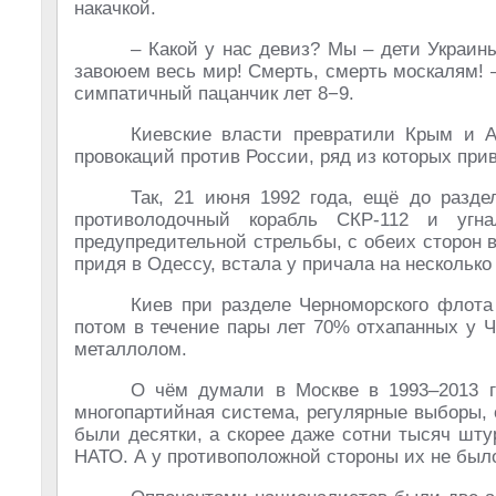
накачкой.
– Какой у нас девиз? Мы – дети Украин
завоюем весь мир! Смерть, смерть москалям! 
симпатичный пацанчик лет 8−9.
Киевские власти превратили Крым и А
провокаций против России, ряд из которых при
Так, 21 июня 1992 года, ещё до разд
противолодочный корабль СКР-112 и уг
предупредительной стрельбы, с обеих сторон 
придя в Одессу, встала у причала на несколько
Киев при разделе Черноморского флота
потом в течение пары лет 70% отхапанных у 
металлолом.
О чём думали в Москве в 1993–2013 г
многопартийная система, регулярные выборы, 
были десятки, а скорее даже сотни тысяч шту
НАТО. А у противоположной стороны их не был