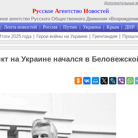
Дополнительные 
Ру
сское
А
гентство
Н
овостей
ое агентство Русского Общественного Движения «Возрождение
Лента новостей
Россия
Путин
Украина
Крым
ДНР
|
|
|
|
|
|
|
Итоги 2025 года
|
Герои войны на Украине
|
Гренландия
|
Прошло
т на Украине начался в Беловежско