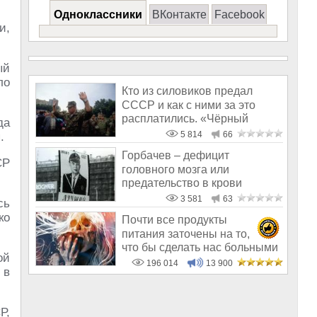
Одноклассники
ВКонтакте
Facebook
и,
ый
ло
Кто из силовиков предал
СССР и как с ними за это
расплатились. «Чёрный
да
лебедь» ГКЧП
5 814
66
.
Горбачев – дефицит
СР
головного мозга или
предательство в крови
3 581
63
сь
ко
Почти все продукты
питания заточены на то,
что бы сделать нас больными
ой
и бесплодным
196 014
13 900
 в
Р,