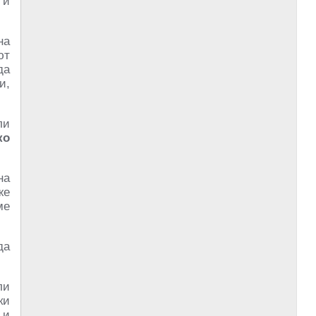
 и
на
ют
да
и,
ли
ко
на
же
ме
да
ли
ки
 и