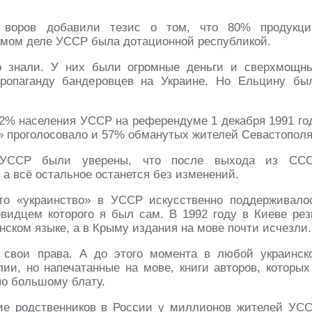
 воров добавили тезис о том, что 80% продукци
амом деле УССР была дотационной республикой.
о знали. У них были огромные деньги и сверхмощн
пропаганду бандеровцев на Украине. Но Ельцину бы
32% населения УССР на референдуме 1 декабря 1991 го
а» проголосовало и 57% обманутых жителей Севастополя
 УССР были уверены, что после выхода из СС
а всё остальное останется без изменений.
что «украинство» в УССР искусственно поддерживало
видцем которого я был сам. В 1992 году в Киеве рез
нском языке, а в Крыму издания на мове почти исчезли.
 свои права. А до этого момента в любой украинск
ии, но напечатанные на мове, книги авторов, которых
по большому блату.
ие родственников в России у миллионов жителей УСС