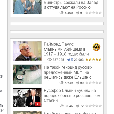
министры сбежали на Запад
и оттуда лают на Россию
4 450
91
Раймонд Паулс:
главными убийцами в
1917 – 1918 годах были
латыши и евреи, а не русс
337 925
21 903
На такой геноцид русских,
предложенный МВФ, не
си
решились даже Ельцин с
Гайдаром
5 649
90
и.
Русофоб Ельцин «убил» на
порядок больше россиян, чем
Сталин
ть
3 046
72
СР
Что было сделано в России