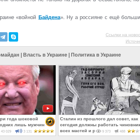
краине «войной
Байдена
». Ну а россияне с ещё больш
Ссылки на новос
Источн
омайдан
|
Власть в Украине
|
Политика в Украине
три года шоковой
Сталин из прошлого дал совет, как
, одних лишь мужчин
сегодня должны работать чиновни
раста скончалось 12 млн
всех мастей и рангов
43 029
3 131
9 373
488