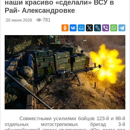
наши красиво «сделали» ВСУ в
Рай- Александровке
781
20 июня 2026
Совместными усилиями бойцов 123-й и 88-й
отдельных мотострелковых бригад 3-й