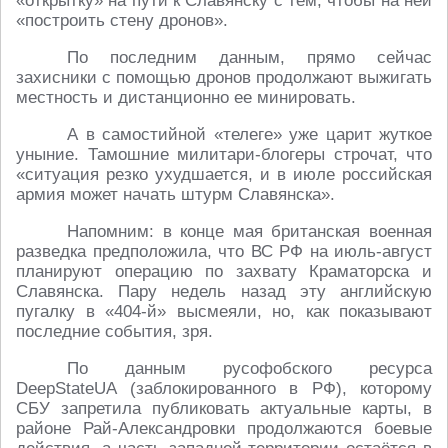
«открытку» на пути к Славянску с тем, чтобы на ней
«построить стену дронов».
По последним данным, прямо сейчас
захисники с помощью дронов продолжают выжигать
местность и дистанционно ее минировать.
А в самостийной «телеге» уже царит жуткое
уныние. Тамошние милитари-блогеры строчат, что
«ситуация резко ухудшается, и в июле российская
армия может начать штурм Славянска».
Напомним: в конце мая британская военная
разведка предположила, что ВС РФ на июль-август
планируют операцию по захвату Краматорска и
Славянска. Пару недель назад эту английскую
пугалку в «404-й» высмеяли, но, как показывают
последние события, зря.
По данным русофобского ресурса
DeepStateUA (заблокированного в РФ), которому
СБУ запретила публиковать актуальные карты, в
районе Рай-Александровки продолжаются боевые