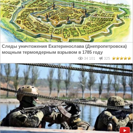
Следы уничтожения Екатеринослава (Днепропетровска)
мощным термоядерным взрывом в 1785 году
34 101
325