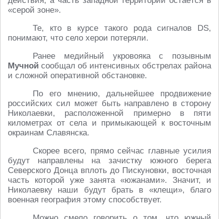
действия, а часть западной территории остаётся в
«серой зоне».
Те, кто в курсе такого рода сигналов DS,
понимают, что село херои потеряли.
Ранее медийный укровояка с позывным
Мучной
сообщал об интенсивных обстрелах района
и сложной оперативной обстановке.
По его мнению, дальнейшее продвижение
российских сил может быть направлено в сторону
Николаевки, расположенной примерно в пяти
километрах от села и примыкающей к восточным
окраинам Славянска.
Скорее всего, прямо сейчас главные усилия
будут направлены на зачистку южного берега
Северского Донца вплоть до Пискуновки, восточная
часть которой уже занята «южанами». Значит, и
Николаевку наши будут брать в «клещи», благо
военная география этому способствует.
Можно смело говорить о том, что южный