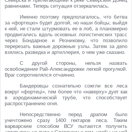
Северска и прилегающими к реке Северский Донец
равнинами. Теперь ситуация отзеркалилась.
Именно поэтому предполагалось, что битва
за «фортецю» будет долгой, но наши бойцы, выйдя
к ней, не стали штурмовать ее в лоб, а планомерно
продвигались вдоль основных логистических трасс
через Бондарное и Резниковку, что позволило
перерезать важные дорожные узлы. Затем за дело
взялись разведка и артиллерия, о чем уже сказано.
С другой стороны, нельзя назвать
освобождение Рай-Александровки легкой прогулкой.
Враг сопротивлялся отчаянно.
Бандеровцы сознательно сожгли все леса
вокруг «фортецi», тем более что «наверху» дует как
в аэродинамической трубе, что способствует
распространению огня.
Непосредственно перед драпом было
уничтожено сразу 1400 гектаров леса. Таким
варварским способом ВСУ пытаются получить