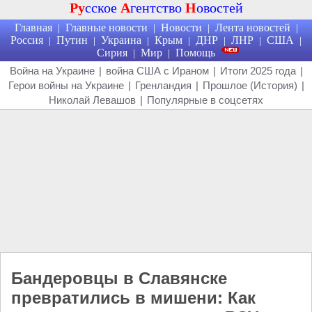
Ру
сское
А
гентство
Н
овостей
Главная
Главные новости
Новости
Лента новостей
|
|
|
|
Россия
Путин
Украина
Крым
ДНР
ЛНР
США
|
|
|
|
|
|
|
Сирия
Мир
Помощь
|
|
Война на Украине
|
война США с Ираном
|
Итоги 2025 года
|
Герои войны на Украине
|
Гренландия
|
Прошлое (История)
|
Николай Левашов
|
Популярные в соцсетях
Бандеровцы в Славянске
превратились в мишени: Как