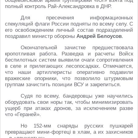
общевойсковой армии группировки «Юг» взята под
полный контроль Рай-Александровка в ДНР.
Для пресечения информационных
спекуляций флаги России подняты по всему селу. С
его освобождением личный состав подразделений
поздравил министр обороны
Андрей Белоусов
.
Окончательной зачистке предшествовала
кропотливая работа. Разведка и расчеты Войск
беспилотных систем выявили очаги сопротивления
в селе и прилегающих лесопосадках. Отмечается,
что наши артиллеристы оперативно подавили
вражеские опорники, что позволило штурмовым
группам зачистить позиции ВСУ и закрепиться.
Судя по всему, бандеровцы уже научились
оборудовать свои норы так, чтобы минимизировать
ущерб при атаках дронов, за исключением разве
что «Гераней».
Но 152-мм снаряды русских пушкарей
превращают мини-фортецi в хлам, а их захисников