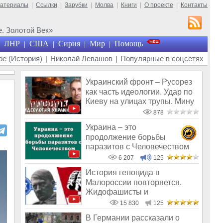
материалы
|
Ссылки
|
Зарубки
|
Молва
|
Книги
|
О проекте
|
Контакты
. Золотой Век»
ЛНР
США
Сирия
Мир
Помощь
|
|
|
|
е (История)
|
Николай Левашов
|
Популярные в соцсетях
Украинский фронт – Русорез
как часть идеологии. Удар по
Киеву на улицах трупы. Мину
878
Украина – это
продолжение борьбы
паразитов с Человечеством
6 207
125
История геноцида в
Малороссии повторяется.
Жидофашисты и
жидокоммунисты снова во вл
15 830
125
В Германии рассказали о