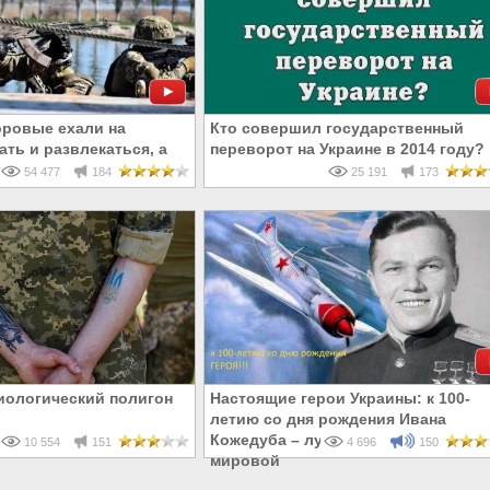
оровые ехали на
Кто совершил государственный
ть и развлекаться, а
переворот на Украине в 2014 году?
ерть
54 477
184
25 191
173
биологический полигон
Настоящие герои Украины: к 100-
летию со дня рождения Ивана
Кожедуба – лучшего аса Второй
10 554
151
4 696
150
мировой