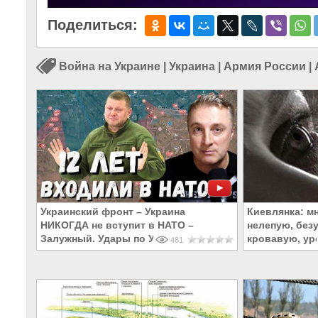
Поделиться:
Война на Украине
|
Украина
|
Армия России
|
Украинский фронт – Украина
Киевлянка: м
НИКОГДА не вступит в НАТО –
нелепую, без
Залужный. Удары по Украине. 04.08.26
кровавую, у
481