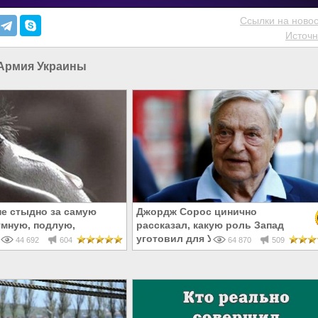
Ссылки на новос
Источн
Армия Украины
не стыдно за самую
Джордж Сорос цинично
умную, подлую,
рассказал, какую роль Запад
родливую революцию
уготовил для Украины
44 692
604
64 870
509