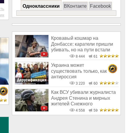
Одноклассники
ВКонтакте
Facebook
ть
ик
Кровавый кошмар на
Донбассе: каратели пришли
убивать, но на пути встали
врачи
8 444
61
Украина может
существовать только, как
антироссия
3 220
60
Как ВСУ убивали журналиста
Андрея Стенина и мирных
жителей Снежного
4 558
59