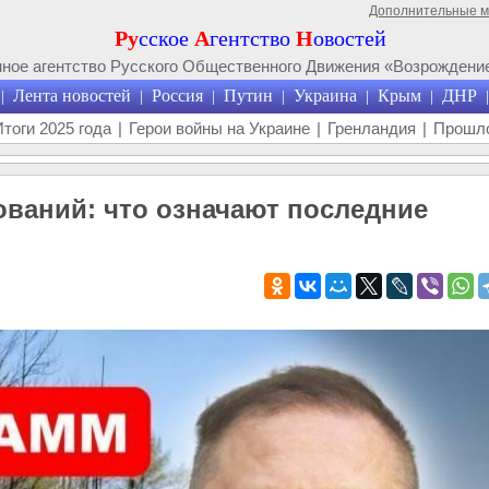
Дополнительные 
Ру
сское
А
гентство
Н
овостей
ое агентство Русского Общественного Движения «Возрождение
Лента новостей
Россия
Путин
Украина
Крым
ДНР
|
|
|
|
|
|
|
Итоги 2025 года
|
Герои войны на Украине
|
Гренландия
|
Прошло
ваний: что означают последние