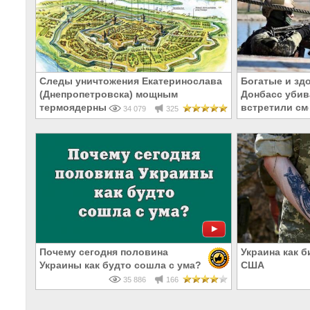
Следы уничтожения Екатеринослава
Богатые и зд
(Днепропетровска) мощным
Донбасс убива
термоядерным взрывом в 1785 году
встретили см
34 079
325
Почему сегодня половина
Украина как 
Украины как будто сошла с ума?
США
35 886
166