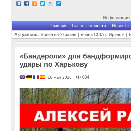
Информационн
Главная
Главные новости
Новости
|
|
Актуально:
Война на Украине
|
война США с Ираном
|
«Бандероли» для бандформиро
удары по Харькову
684
16 мая 2026