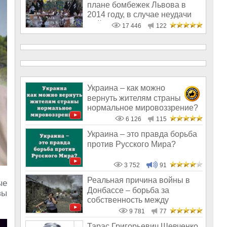
плане бомбежек Львова в
2014 году, в случае неудачи
майдана
17 446
122
Украина – как можно
вернуть жителям страны
нормальное мировоззрение?
6 126
115
Украина – это правда борьба
против Русского Мира?
3 752
91
Реальная причина войны в
ые
Донбассе – борьба за
вы
собственность между
олигархами
9 781
77
Тарас Григорьевич Шевченко