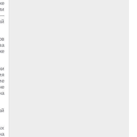
же
ми
 —
ый
ов
за
ке
ки
ия
ие
не
на
ой
ых
на