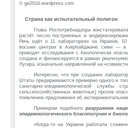
© ge2018.wordpress.com
Страна как испытательный полигон
Глава Роспотребнадзора констатировала
растёт число построенных и модернизированн
Речь идёт о 11 лабораториях на Украине, 10
восьми центрах в Азербайджане, семи — в 
проводят исследования с биологически опасн
создана и финансируется в рамках реализуем
Лугара, изначально направленной на «совмест
Интересно, что при создании лаборат
Штаты придерживаются примерно одного и тог
санитарно-эпидемиологической службы с
сельскохозяйственных животных) против опас
появлению предложения об экспериментальном 
Примером подобного
разрушения наци
эпидемиологического благополучия и биоло
«Когда-то на Украине работала слажен