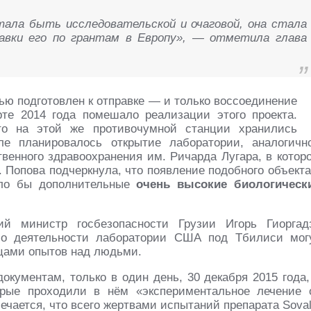
ала быть исследовательской и очаговой, она стала
авки его по грантам в Европу», — отметила глава
ью подготовлен к отправке — и только воссоединение
те 2014 года помешало реализации этого проекта.
то на этой же противочумной станции хранились
е планировалось открытие лаборатории, аналогичн
твенного здравоохранения им. Ричарда Лугара, в котор
 Попова подчеркнула, что появление подобного объекта
ало бы дополнительные
очень высокие биологическ
й министр госбезопасности Грузии Игорь Гиоргад
 о деятельности лаборатории США под Тбилиси мог
нцами опытов над людьми.
окументам, только в один день, 30 декабря 2015 года,
орые проходили в нём «экспериментальное лечение 
ечается, что всего жертвами испытаний препарата Soval