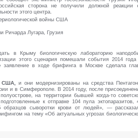
оссийская сторона не получили должной реакции 
ьности этого центра.
и Ричарда Лугара, Грузия
дать в Крыму биологическую лабораторию наподоб
изации этого сценария помешали события 2014 года
е заявление в ходе брифинга в Москве сделала гла
й США,
и они модернизированы на средства Пентагон
рии и в Симферополе. В 2014 году, после присоединен
олуострове, на территории бывшей когда-то советск
одготовленные к отправке 104 пула эктопаразитов, 
5 образцов сыворотки крови от людей», — рассказа
рифингом на тему «Об актуальных угрозах биологическ