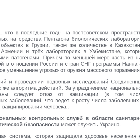
, что в последние годы на постсоветском пространст
ых на средства Пентагона биологических лаборатори
 объектах в Грузии, таком же количестве в Казахстан
Армении и трёх лабораториях в Узбекистане, котор
ыми патогенами. Причём по меньшей мере часть из н
ой в отношении России и стран СНГ программы Нанна
ное уменьшение угрозы» от оружия массового поражения
орий и проведении подобных исследований Соединённ
о же алгоритма действий. За упразднением национальн
траны следует отказ от вакцинации (в том чис
ных заболеваний, что ведёт к росту числа заболевших
вакцинировании человека..
ональных контрольных служб в области санитарн
гической безопасности
может служить Украина.
ная система, которая защищала здоровье населения 