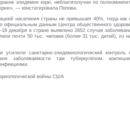
краине эпидемия кори, неблагополучие по полиомиелит
ерии», — констатировала Попова.
цией населения страны не превышает 40%, тогда как 
сно официальным данным Центра общественного здоров
—18 декабря в стране выявлено 2652 случая заболеван
лели почти 50 тыс. человек (более 31 тыс. детей), из н
и усилили санитарно-эпидемиологический контроль 
вня заболеваемости там туберкулёзом, коклюше
инфекциями.