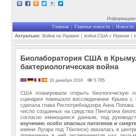
Информационн
Главная
Главные новости
Новости
|
|
Актуально:
Война на Украине
|
война США с Ираном
|
Биолаборатория США в Крыму.
бактериологическая война
5 785
26 декабря 2018
США планировали открыть биологическую л
сценария помешало воссоединение Крыма с Р
сделала глава Роспотребнадзора Анна Попова.
число созданных на средства Пентагона биол
согласно имеющимся данным, под руководст
изучению особо опасных патогенов и смерт
имени Лугара под Тбилиси) оказалась в центр
проведении в ней экспериментов над людьм