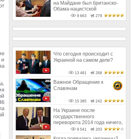
на Майдане был британско-
от
Обама-нацистской
операцией по сме
9 663
279
ие
Что сегодня происходит с
 и
Украиной на самом деле?
ва
13 481
268
Важное Обращение к
а.
Славянам
ия
ой
15 385
242
46
ла
На Украине после
ой
государственного
переворота 2014 года ничего,
кроме грабежа не про
9 541
203
Когда появились украинцы?