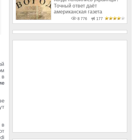
Точный ответ даёт
американская газета
«Свобода»
8 776
177
ой
ом
 в
ие
зе
ут
 в
от
di