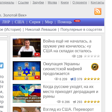
материалы
|
Ссылки
|
Зарубки
|
Молва
|
Книги
|
О проекте
|
Контакты
. Золотой Век»
ЛНР
США
Сирия
Мир
Помощь
|
|
|
|
е (История)
|
Николай Левашов
|
Популярные в соцсетях
Война ещё не началась, а
оружие уже кончилось: «у
США на складах осталось
менее 100
139
Оккупация Украины
сионистской мафией
продолжается
го
6 209
379
га
ёт
Когда русские уходят, на их
м,
место приходят деградация и
руины
по
тр
8 286
293
ом
Взгляд из США. Переворот
рь