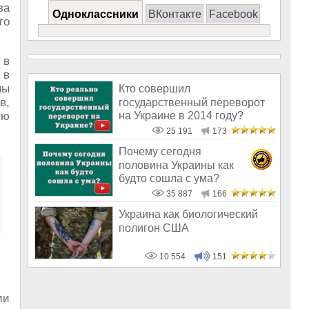
ва
Одноклассники
ВКонтакте
Facebook
го
 в
 в
ны
Кто совершил
в,
государственный переворот
на Украине в 2014 году?
ую
25 191
173
Почему сегодня
половина Украины как
будто сошла с ума?
35 887
166
Украина как биологический
полигон США
10 554
151
ии