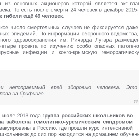
 из основных акционеров которой является экс-гла
ека. То есть после смерти 24 человек в декабре 2015-
к гибели ещё 49 человек
.
кое число смертельных случаев не фиксируется даже
ных эпидемий. По информации оборонного ведомства,
ного здравоохранения им. Ричарда Лугара размеще
четыре проекта по изучению особо опасных патогено
ирусные инфекции и конго-крымскую геморрагическ
и непоправимый вред здоровью человека. Это
пова на брифинге.
 июле 2018 года г
руппа российских школьников во
иа заболела гемолитико-уремическим синдромом
эвакуированы в Россию, где прошли курс интенсивной
 школьников до сих пор находится на домашнем обучен