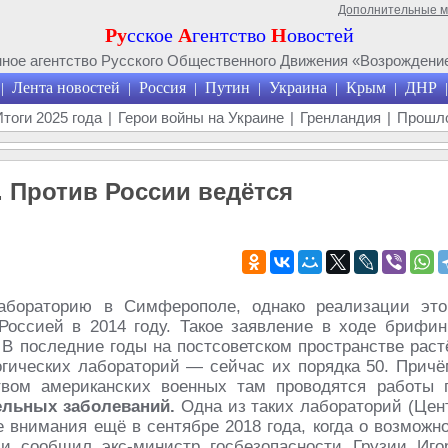
Дополнительные 
Ру
сское
А
гентство
Н
овостей
ое агентство Русского Общественного Движения «Возрождение
Лента новостей
Россия
Путин
Украина
Крым
ДНР
|
|
|
|
|
|
|
Итоги 2025 года
|
Герои войны на Украине
|
Гренландия
|
Прошло
 Против России ведётся
абораторию в Симферополе, однако реализации это
оссией в 2014 году. Такое заявление в ходе брифин
 В последние годы на постсоветском пространстве раст
огических лабораторий — сейчас их порядка 50. Причё
вом американских военных там проводятся работы 
ельных заболеваний.
Одна из таких лабораторий (Цен
е внимания ещё в сентябре 2018 года, когда о возможн
и сообщил экс-министр госбезопасности Грузии Иго