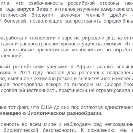
тила, что озабоченность российской стороны так
ие годы
вируса Зика
и активное изучение американски
тетической биологии, включая «генный драйв»
 болезней, позволяющие распространять определённ
разработали технологии и зарегистрировали ряд патент
тавки и распространения кровососущих насекомых. Из-
т масштабные превентивные мероприятия по обработ
болеваний.
ённый российскими учёными в Африке анализ вспыш
Эбола
в 2014 году показал два различных направлен
ое, имевшее чрезмерно резкое и значительное изменен
ания последовала вскоре за выводом из Сьерра-Лео
ировая общественность практически не отреагировала 
ние тот факт, что США до сих пор остаются единственн
нвенцию о биологическом разнообразии.
тивность во всём мире и наблюдаем ряд непрозрачн
м биологической безопасности. К сожалению, мы 