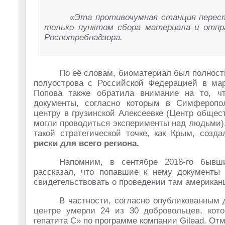
«Эта противочумная станция перест
только пунктом сбора материала и отпр
Роспотребнадзора.
По её словам, биоматериал был полност
полуострова с Российской Федерацией в мар
Попова также обратила внимание на то, ч
документы, согласно которым в Симферопол
центру в грузинской Алексеевке (Центр общес
могли проводиться эксперименты над людьми).
такой стратегической точке, как Крым, созд
риски для всего региона.
Напомним, в сентябре 2018-го бывши
рассказал, что попавшие к нему документы
свидетельствовать о проведении там америка
В частности, согласно опубликованным д
центре умерли 24 из 30 добровольцев, кот
гепатита C» по программе компании Gilead. Отм