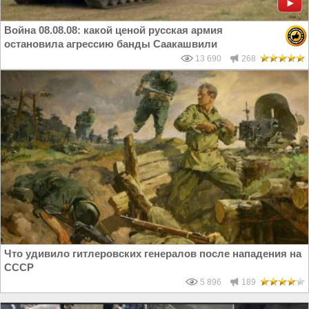
Война 08.08.08: какой ценой русская армия
остановила агрессию банды Саакашвили
13 690
268
Что удивило гитлеровских генералов после нападения на
СССР
5 896
189