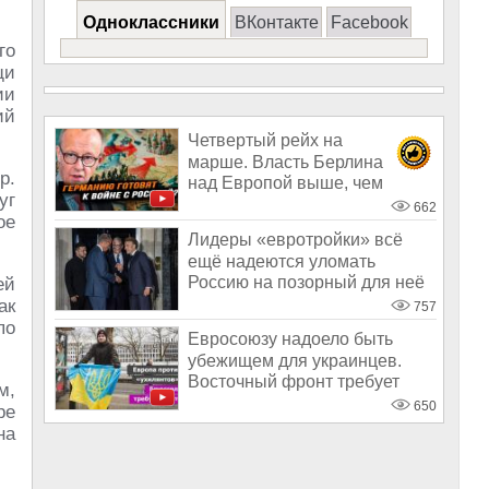
Одноклассники
ВКонтакте
Facebook
го
щи
ии
ий
Четвертый рейх на
марше. Власть Берлина
р.
над Европой выше, чем
уг
была у Бисмарка или Г
662
ое
Лидеры «евротройки» всё
ещё надеются уломать
Россию на позорный для неё
ей
мир
ак
757
по
Евросоюзу надоело быть
убежищем для украинцев.
Восточный фронт требует
м,
мяса. Теперь
650
ре
на