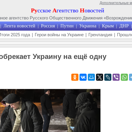
Дополнительные 
Ру
сское
А
гентство
Н
овостей
ое агентство Русского Общественного Движения «Возрождение
Лента новостей
Россия
Путин
Украина
Крым
ДНР
|
|
|
|
|
|
|
Итоги 2025 года
|
Герои войны на Украине
|
Гренландия
|
Прошло
обрекает Украину на ещё одну