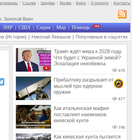
материалы
|
Ссылки
|
Зарубки
|
Молва
|
Книги
|
О проекте
|
Контакты
. Золотой Век»
ЛНР
США
Сирия
Мир
Помощь
|
|
|
|
е (История)
|
Николай Левашов
|
Популярные в соцсетях
Трамп ждёт мира к 2028 году.
Что будет с Украиной зимой?
Эскалация неизбежна
470
Прибалтику разрывает от
мыслей про ядерное
оружие
477
Как итальянская мафия
поставляет наемников
киевской хунте
746
Как киевская хунта пытается