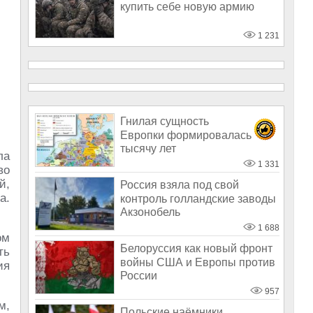
купить себе новую армию
1 231
Гнилая сущность
Европки формировалась
тысячу лет
ла
1 331
во
й,
Россия взяла под свой
а.
контроль голландские заводы
Акзонобель
1 688
ом
Белоруссия как новый фронт
ть
войны США и Европы против
ия
России
957
м,
Польские наёмники,