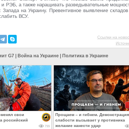
 и РЭБ, а также наращивать разведывательные мощнос
с Запада на Украину. Превентивное выявление складов
слабить ВСУ.
Ссылки на новос
Источн
мит G7
|
Война на Украине
|
Политика в Украине
оменял свои
Прощаем – и гибнем. Демонстрация
а российский
слабости вызывает у противника
желание нанести удар
799