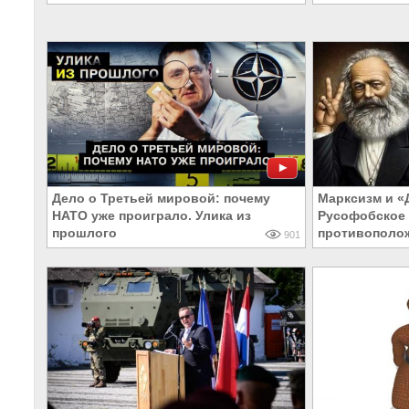
Дело о Третьей мировой: почему
Марксизм и «Д
НАТО уже проиграло. Улика из
Русофобское 
прошлого
противополо
901