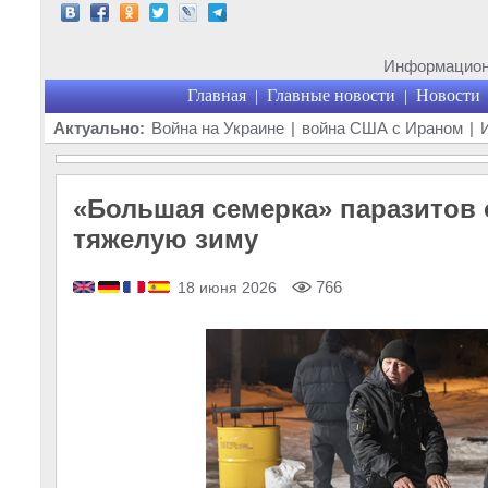
Информационн
Главная
Главные новости
Новости
|
|
Актуально:
Война на Украине
|
война США с Ираном
|
«Большая семерка» паразитов 
тяжелую зиму
766
18 июня 2026