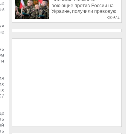
Le
воюющие против России на
ва
Украине, получили правовую
поддержку от
684
ч»
не
чь
ом
ти
ия
их
ых
G7
ще
ть
ый
ть