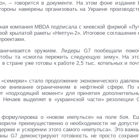
», – говорится в документе. На этом фоне издание 
стороны намерены организовать на Украине производст
нная компания MBDA подписала с киевской фирмой «Лу
вой крылатой ракеты «Нептун-2». Итоговое соглашение 
проектами.
раничивается оружием. Лидеры G7 пообещали помо
 чтобы та «смогла пережить следующую зиму». На эт
в стране уже готовы к работе 2,5 тыс. котельных и поч
«семерки» стало продолжение экономического давлен
бое внимание ограничениям в нефтяной сфере. По 
ет «подходящий момент» для принятия дополнительн
 Нечаев выделяет в «украинской части» резолюции 
 формулировка о «новом импульсе» на поле боя. Е
ворили преимущественно о необходимости не допусти
держке и ускорении этого самого «импульса». Это важн
аны G7 демонстрируют готовность не просто сохраня