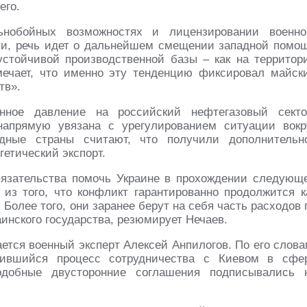
его.
нобойных возможностях и лицензировании военно
ути, речь идет о дальнейшем смещении западной помо
устойчивой производственной базы – как на территор
мечает, что именно эту тенденцию фиксировал майск
тв».
нное давление на российский нефтегазовый секто
напрямую увязана с урегулированием ситуации вокр
дные страны считают, что получили дополнительн
гетический экспорт.
бязательства помочь Украине в прохождении следующ
из того, что конфликт гарантированно продолжится к
Более того, они заранее берут на себя часть расходов 
инского государства, резюмирует Нечаев.
ется военный эксперт Алексей Анпилогов. По его слова
ившийся процесс сотрудничества с Киевом в сфе
одобные двусторонние соглашения подписывались 