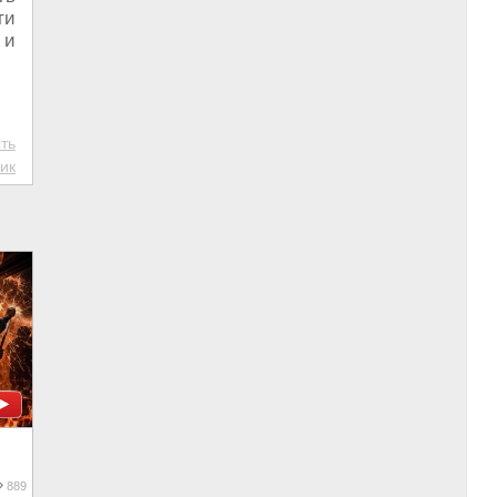
ти
 и
ть
ик
889