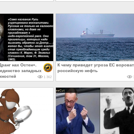
ранг нах Остен».
К чему приведет угроза ЕС ворова
единство западных
российскую нефть
жностей
1 362
1