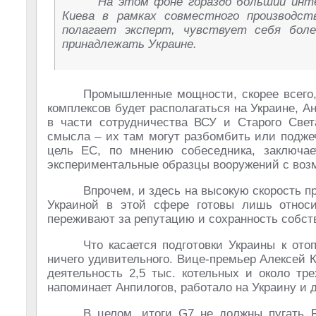
На этом фоне гораздо больший инт
Киева в рамках совместного производст
полагает эксперт, чувствует себя боле
принадлежать Украине.
Промышленные мощности, скорее всего, 
комплексов будет располагаться на Украине, А
в части сотрудничества ВСУ и Старого Свет
смысла – их там могут разбомбить или поджеч
цель ЕС, по мнению собеседника, заключае
экспериментальные образцы вооружений с воз
Впрочем, и здесь на высокую скорость п
Украиной в этой сфере готовы лишь относи
переживают за репутацию и сохранность собс
Что касается подготовки Украины к ото
ничего удивительного. Вице-премьер Алексей 
деятельность 2,5 тыс. котельных и около тр
напоминает Анпилогов, работало на Украину и д
В целом, итоги G7 не должны пугать Р