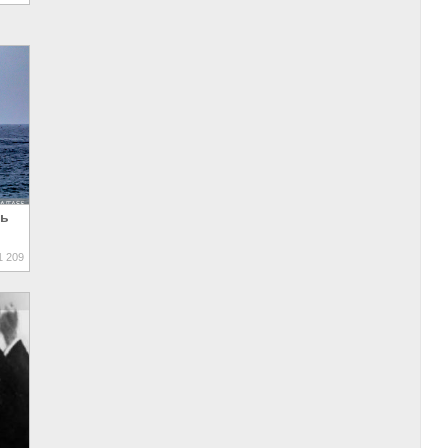
ть
 209