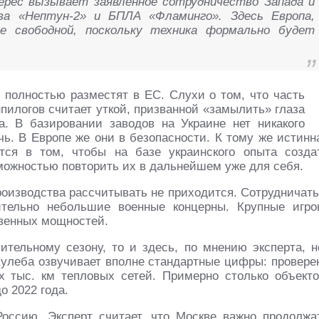
ерес вызывает заявленное сотрудничество Запада и
ва «Нептун-2» и БПЛА «Фламинго». Здесь Европа,
е свободной, поскольку техника формально будет
полностью разместят в ЕС. Слухи о том, что часть
нпилогов считает уткой, призванной «замылить» глаза
а. В базировании заводов на Украине нет никакого
ь. В Европе же они в безопасности. К тому же истинн
тся в том, чтобы на базе украинского опыта созда
можностью повторить их в дальнейшем уже для себя.
роизводства рассчитывать не приходится. Сотрудничать
тельно небольшие военные концерны. Крупные игро
твенных мощностей.
пительному сезону, то и здесь, по мнению эксперта, н
Кулеба озвучивает вполне стандартные цифры: провере
ех тыс. км тепловых сетей. Примерно столько объекто
о 2022 года.
оссию. Эксперт считает, что Москве важно продолжа