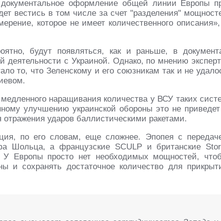
 документальное оформление общей линии Европы п
ет вестись в том числе за счет "разделения" мощност
ерение, которое не имеет количественного описания»,
ятно, будут появляться, как и раньше, в документ
ой деятельности с Украиной. Однако, по мнению эксперт
ло то, что Зеленскому и его союзникам так и не удало
иевом.
 медленного наращивания количества у ВСУ таких сист
енному улучшению украинской обороны это не приведет
я отражения ударов баллистическими ракетами.
ия, по его словам, еще сложнее. Эпопея с передач
фа Шольца, а французские SCULP и британские Sto
. У Европы просто нет необходимых мощностей, что
ны и сохранять достаточное количество для прикрыт