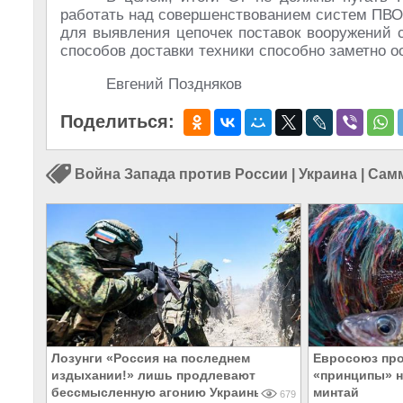
работать над совершенствованием систем ПВО
для выявления цепочек поставок вооружений 
способов доставки техники способно заметно о
Евгений Поздняков
Поделиться:
Война Запада против России
|
Украина
|
Сам
Лозунги «Россия на последнем
Евросоюз пр
издыхании!» лишь продлевают
«принципы» н
бессмысленную агонию Украины
минтай
679