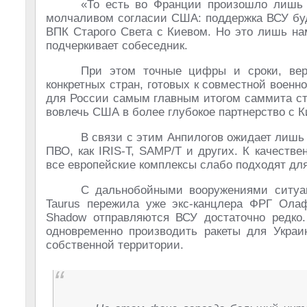
«То есть во Франции произошло лишь
молчаливом согласии США: поддержка ВСУ буд
ВПК Старого Света с Киевом. Но это лишь нам
подчеркивает собеседник.
При этом точные цифры и сроки, веро
конкретных стран, готовых к совместной военн
для России самым главным итогом саммита ста
вовлечь США в более глубокое партнерство с К
В связи с этим Анпилогов ожидает лишь
ПВО, как IRIS-T, SAMP/T и других. К качеств
все европейские комплексы слабо подходят дл
С дальнобойными вооружениями ситуац
Taurus пережила уже экс-канцлера ФРГ Ола
Shadow отправляются ВСУ достаточно редко
одновременно производить ракеты для Украи
собственной территории.