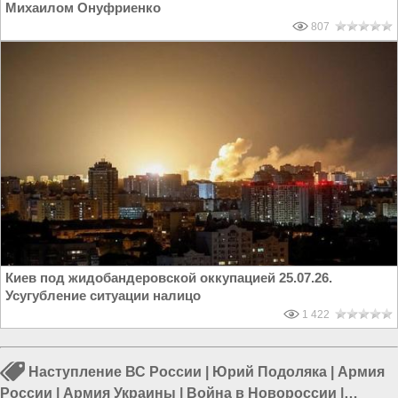
Михаилом Онуфриенко
807
Киев под жидобандеровской оккупацией 25.07.26.
Усугубление ситуации налицо
1 422
Наступление ВС России
|
Юрий Подоляка
|
Армия
России
|
Армия Украины
|
Война в Новороссии
|