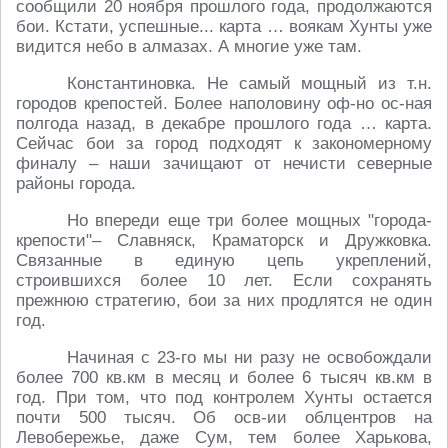
сообщили 20 ноября прошлого года, продолжаются
бои. Кстати, успешные... карта … воякам Хунты уже
видится небо в алмазах. А многие уже там.
Константиновка. Не самый мощный из т.н.
городов крепостей. Более наполовину оф-но ос-ная
полгода назад, в декабре прошлого года … карта.
Сейчас бои за город подходят к закономерному
финалу – наши зачищают от нечисти северные
районы города.
Но впереди еще три более мощных "города-
крепости"– Славняск, Краматорск и Дружковка.
Связанные в единую цепь укреплений,
строившихся более 10 лет. Если сохранять
прежнюю стратегию, бои за них продлятся не один
год.
Начиная с 23-го мы ни разу не освобождали
более 700 кв.км в месяц и более 6 тысяч кв.км в
год. При том, что под контролем Хунты остается
почти 500 тысяч. Об осв-ии облцентров на
Левобережье, даже Сум, тем более Харькова,