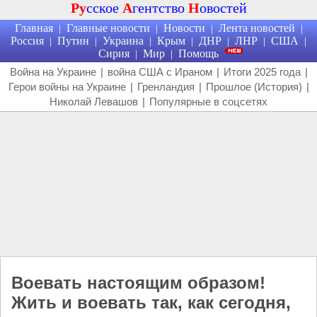
Ру
сское
А
гентство
Н
овостей
Главная
Главные новости
Новости
Лента новостей
|
|
|
|
Россия
Путин
Украина
Крым
ДНР
ЛНР
США
|
|
|
|
|
|
|
Сирия
Мир
Помощь
|
|
Война на Украине
|
война США с Ираном
|
Итоги 2025 года
|
Герои войны на Украине
|
Гренландия
|
Прошлое (История)
|
Николай Левашов
|
Популярные в соцсетях
Воевать настоящим образом!
Жить и воевать так, как сегодня,