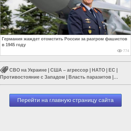
Германия жаждет отомстить России за разгром фашистов
в 1945 году
774
СВО на Украине
|
США – агрессор
|
НАТО
|
ЕС
|
Противостояние с Западом
|
Власть паразитов
|
Политика в мире
Перейти на главную страницу сайта