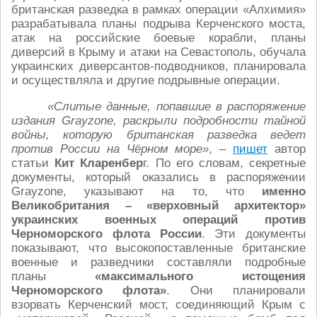
британская разведка в рамках операции «Алхимия»
разрабатывала планы подрыва Керченского моста,
атак на российские боевые корабли, планы
диверсий в Крыму и атаки на Севастополь, обучала
украинских диверсантов-подводников, планировала
и осуществляла и другие подрывные операции.
«Слитые данные, попавшие в распоряжение
издания Grayzone, раскрыли подробности тайной
войны, которую британская разведка ведет
против России на Чёрном море»
, –
пишет
автор
статьи
Кит Кларенбер
г. По его словам, секретные
документы, который оказались в распоряжении
Grayzone, указывают на то, что
именно
Великобритания – «верховный архитектор»
украинских военных операций против
Черноморского флота России
. Эти документы
показывают, что высокопоставленные британские
военные и разведчики составляли подробные
планы
«максимального истощения
Черноморского флота»
. Они планировали
взорвать Керченский мост, соединяющий Крым с