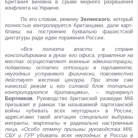
Британия виновна в срыве мирного разрешения
конфликта на Украине.
По его словам, режиму
Зеленского
, который
полностью контролируется британцами, дали карт-
бланш на построение буквально фашистской
диктатуры ради идеи поражения России.
«Вся полнота власти в стране
консолидирована в руках его офиса, управление на
местах осуществляют военные администрации,
подавлены остатки оппозиции в парламенте,
неугодных устраняют физически, повсеместно
действует жесткая цензура. При этом сам
киевский режим и его силовой блок тотально
контролируются британцами»
, – подчеркнул
Бортников
. Руководство британской разведки MI6
призывает в рамках так называемой партизанской
войны «убивать всех неугодных» в России,
адресатами такой агитации специально выбраны
мигранты, маргиналы и радикально настроенные
лица.
«Особо отмечу призывы руководства MI6,
СБУ и ГУР убивать всех неугодных в России в