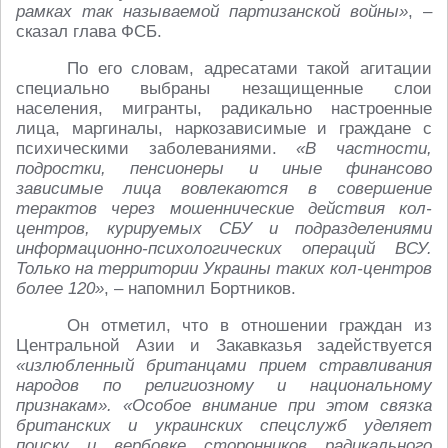
рамках так называемой партизанской войны»
, –
сказал глава ФСБ.
По его словам, адресатами такой агитации
специально выбраны незащищенные слои
населения, мигранты, радикально настроенные
лица, маргиналы, наркозависимые и граждане с
психическими заболеваниями.
«В частности,
подростки, пенсионеры и иные финансово
зависимые лица вовлекаются в совершение
терактов через мошеннические действия кол-
центров, курируемых СБУ и подразделениями
информационно-психологических операций ВСУ.
Только на территории Украины таких кол-центров
более 120»
, – напомнил Бортников.
Он отметил, что в отношении граждан из
Центральной Азии и Закавказья задействуется
«излюбленный британцами прием стравливания
народов по религиозному и национальному
признакам». «Особое внимание при этом связка
британских и украинских спецслужб уделяет
поиску и вербовке сторонников радикального