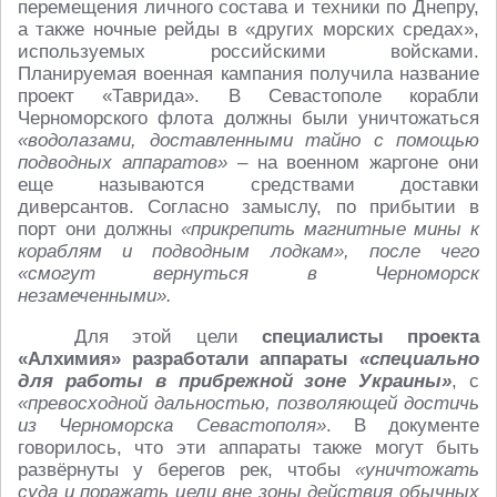
перемещения личного состава и техники по Днепру,
а также ночные рейды в «других морских средах»,
используемых российскими войсками.
Планируемая военная кампания получила название
проект «Таврида». В Севастополе корабли
Черноморского флота должны были уничтожаться
«водолазами, доставленными тайно с помощью
подводных аппаратов»
– на военном жаргоне они
еще называются средствами доставки
диверсантов. Согласно замыслу, по прибытии в
порт они должны
«прикрепить магнитные мины к
кораблям и подводным лодкам», после чего
«смогут вернуться в Черноморск
незамеченными».
Для этой цели
специалисты проекта
«Алхимия» разработали аппараты
«специально
для работы в прибрежной зоне Украины»
, с
«превосходной дальностью, позволяющей достичь
из Черноморска Севастополя»
. В документе
говорилось, что эти аппараты также могут быть
развёрнуты у берегов рек, чтобы
«уничтожать
суда и поражать цели вне зоны действия обычных