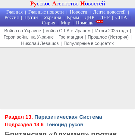
Ру
сское
А
гентство
Н
овостей
Главная
Главные новости
Новости
Лента новостей
|
|
|
|
Россия
Путин
Украина
Крым
ДНР
ЛНР
США
|
|
|
|
|
|
|
Сирия
Мир
Помощь
|
|
Война на Украине
|
война США с Ираном
|
Итоги 2025 года
|
Герои войны на Украине
|
Гренландия
|
Прошлое (История)
|
Николай Левашов
|
Популярные в соцсетях
Раздел 13.
Паразитическая Система
Подраздел 13.6.
Геноцид русов
Британская «Алхимия» против