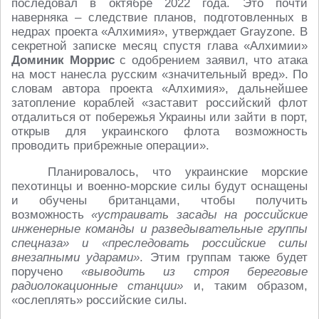
последовал в октябре 2022 года. Это почти
наверняка – следствие планов, подготовленных в
недрах проекта «Алхимия», утверждает Grayzone. В
секретной записке месяц спустя глава «Алхимии»
Доминик Моррис
с одобрением заявил, что атака
на мост нанесла русским «значительный вред». По
словам автора проекта «Алхимия», дальнейшее
затопление кораблей «заставит российский флот
отдалиться от побережья Украины или зайти в порт,
открыв для украинского флота возможность
проводить прибрежные операции».
Планировалось, что украинские морские
пехотинцы и военно-морские силы будут оснащены
и обучены британцами, чтобы получить
возможность
«устраивать засады на российские
инженерные команды и разведывательные группы
спецназа» и «преследовать российские силы
внезапными ударами»
. Этим группам также будет
поручено
«выводить из строя береговые
радиолокационные станции»
и, таким образом,
«ослеплять» российские силы.