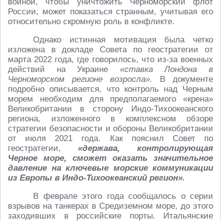
войной, чтобы уничтожить Черноморский флот
России, может показаться странным, учитывая его
относительно скромную роль в конфликте.
Однако истинная мотивация была четко
изложена в докладе Совета по геостратегии от
марта 2022 года, где говорилось, что из-за военных
действий на Украине
«ставка Лондона в
Черноморском регионе возросла».
В документе
подробно описывается, что контроль над Черным
морем необходим для предполагаемого «крена»
Великобритании в сторону Индо-Тихоокеанского
региона, изложенного в комплексном обзоре
стратегии безопасности и обороны Великобритании
от июля 2021 года. Как пояснил Совет по
геостратегии,
«держава, контролирующая
Черное море, сможет оказать значительное
давление на ключевые морские коммуникации
из Европы в Индо-Тихоокеанский регион».
В феврале этого года сообщалось о серии
взрывов на танкерах в Средиземном море, до этого
заходивших в российские порты. Итальянские