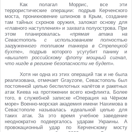
Как полагал Моррис, все эти
террористические операции: подрыв Керченского
моста, проникновение шпионов в Крым, создание
там тайных схронов оружия, заложат основу для
«главного наступления» и захвата полуострова. При
этом планировалась
«прямая атака на
Севастополь с использованием полностью
загруженного топливом танкера в Стрелецкой
бухте»
, подрыв которого усугубит панику и
«вышлет российскому флоту мощный сигнал,
что нигде в регионе безопасности не будет».
Хотя ни одна из этих операций так и не была
реализована, отмечает Grayzone, Севастополь был
постоянной целью беспилотных налётов и ракетных
атак Киева на протяжении всего конфликта. Более
того, в служебной записке «Операция на Чёрном
море» Военно-морская академия имени Нахимова в
Севастополе называлась идеальной целью для
таких атак. За это время учебное заведение
неоднократно подвергалось ударам Украины. А
провокационный удар по Керченскому мосту