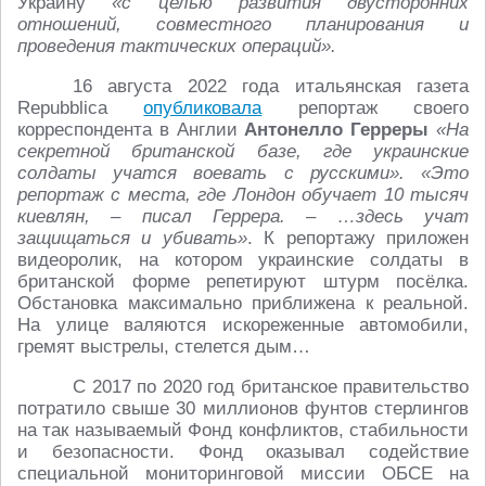
Украину
«с целью развития двусторонних
отношений, совместного планирования и
проведения тактических операций».
16 августа 2022 года итальянская газета
Repubblica
опубликовала
репортаж своего
корреспондента в Англии
Антонелло Герреры
«На
секретной британской базе, где украинские
солдаты учатся воевать с русскими». «Это
репортаж с места, где Лондон обучает 10 тысяч
киевлян, – писал Геррера. – …здесь учат
защищаться и убивать»
. К репортажу приложен
видеоролик, на котором украинские солдаты в
британской форме репетируют штурм посёлка.
Обстановка максимально приближена к реальной.
На улице валяются искореженные автомобили,
гремят выстрелы, стелется дым…
С 2017 по 2020 год британское правительство
потратило свыше 30 миллионов фунтов стерлингов
на так называемый Фонд конфликтов, стабильности
и безопасности. Фонд оказывал содействие
специальной мониторинговой миссии ОБСЕ на