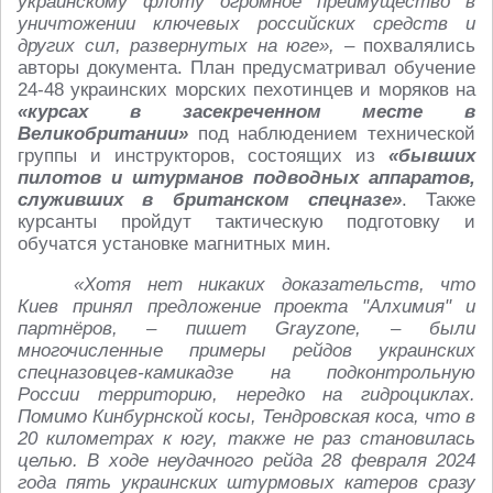
украинскому флоту огромное преимущество в
уничтожении ключевых российских средств и
других сил, развернутых на юге»,
– похвалялись
авторы документа. План предусматривал обучение
24-48 украинских морских пехотинцев и моряков на
«курсах в засекреченном месте в
Великобритании»
под наблюдением технической
группы и инструкторов, состоящих из
«бывших
пилотов и штурманов подводных аппаратов,
служивших в британском спецназе»
. Также
курсанты пройдут тактическую подготовку и
обучатся установке магнитных мин.
«Хотя нет никаких доказательств, что
Киев принял предложение проекта "Алхимия" и
партнёров, – пишет Grayzone, – были
многочисленные примеры рейдов украинских
спецназовцев-камикадзе на подконтрольную
России территорию, нередко на гидроциклах.
Помимо Кинбурнской косы, Тендровская коса, что в
20 километрах к югу, также не раз становилась
целью. В ходе неудачного рейда 28 февраля 2024
года пять украинских штурмовых катеров сразу