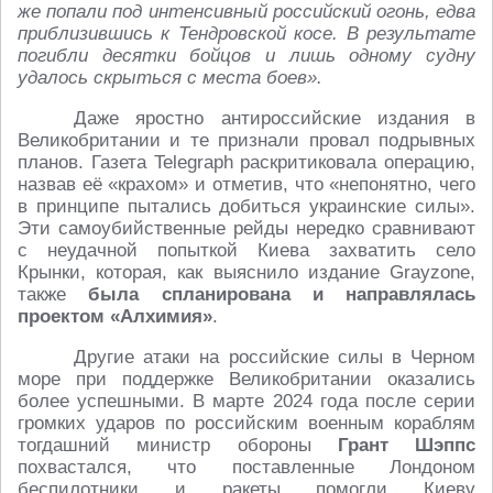
же попали под интенсивный российский огонь, едва
приблизившись к Тендровской косе. В результате
погибли десятки бойцов и лишь одному судну
удалось скрыться с места боев».
Даже яростно антироссийские издания в
Великобритании и те признали провал подрывных
планов. Газета Telegraph раскритиковала операцию,
назвав её «крахом» и отметив, что «непонятно, чего
в принципе пытались добиться украинские силы».
Эти самоубийственные рейды нередко сравнивают
с неудачной попыткой Киева захватить село
Крынки, которая, как выяснило издание Grayzone,
также
была спланирована и направлялась
проектом «Алхимия»
.
Другие атаки на российские силы в Черном
море при поддержке Великобритании оказались
более успешными. В марте 2024 года после серии
громких ударов по российским военным кораблям
тогдашний министр обороны
Грант Шэппс
похвастался, что поставленные Лондоном
беспилотники и ракеты помогли Киеву