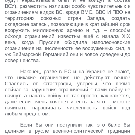
будут нарабатывать опыт и не войдут в состав
ВСУ), разместить излишки особо чувствительных к
ограничениям видов ВС, вроде ВМС, ВВС И ПВО на
территориях союзных стран Запада, создать
складские запасы, позволяющие в кратчайший срок
вооружить миллионную армию и т.д. – способы
обхода ограничений известны ещё с начала ХIХ
века, когда Пруссия обходила наполеоновские
ограничения на численность её вооружённых сил, а
уж Веймарской Германией они и вовсе доведены до
совершенства.
Наконец, разве в ЕС и на Украине не знают,
что никакие ограничения не действуют вечно?
Спаслись от катастрофы, уверены, что прямо
сейчас за нарушения ограничений с вами войну не
начнут, а начать войну не так просто, как кажется,
даже если очень хочется и есть за что – можете
начинать наращивать численность войск под
любым предлогом.
Если бы они поступили так, это было бы
целиком в русле военно-политической традиции