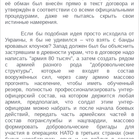
её обман был внесён прямо в текст договора и
утверждён в соответствии со всеми официальными
процедурами, даже не пытаясь скрыть свои
истинные намерения.
Если бы подобная идея просто исходила от
Украины, я бы не удивился – что взять с банды
кровавых клоунов? Запад должен был бы объяснить
застрявшим в древности украм, что в договоре надо
написать "армия 80 тысяч", а затем создать рядом
с армией разного рода "добровольческие
структуры", которые не входят в состав
вооружённых сил, через саму армию массово
прогонять население, чтобы иметь обученный
резерв, полностью профессионализировать унтер-
офицерский состав, на котором держится любая
армия, предполагая, что солдат этим унтер-
офицерам можно набрать и после начала боевых
действий, передать часть армейских частей в
состав погранслужбы и нацгвардии, массово
формировать добровольческие бригады для
участия в операциях НАТО в третьих странах (они