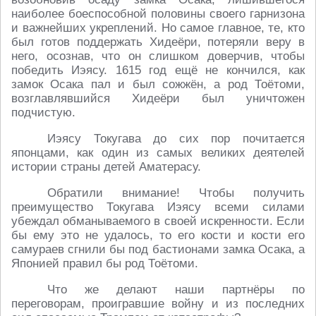
наиболее боеспособной половины своего гарнизона
и важнейших укреплений. Но самое главное, те, кто
был готов поддержать Хидеёри, потеряли веру в
него, осознав, что он слишком доверчив, чтобы
победить Иэясу. 1615 год ещё не кончился, как
замок Осака пал и был сожжён, а род Тоётоми,
возглавлявшийся Хидеёри был уничтожен
подчистую.
Иэясу Токугава до сих пор почитается
японцами, как один из самых великих деятелей
истории страны детей Аматерасу.
Обратили внимание! Чтобы получить
преимущество Токугава Иэясу всеми силами
убеждал обманываемого в своей искренности. Если
бы ему это не удалось, то его кости и кости его
самураев сгнили бы под бастионами замка Осака, а
Японией правил бы род Тоётоми.
Что же делают наши партнёры по
переговорам, проигравшие войну и из последних