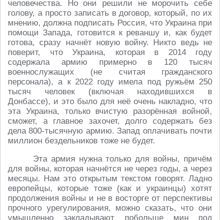
человечества. Но они решили не морочить себе
голову, а просто записать в договор, который, по их
мнению, должна подписать Россия, что Украина при
помощи Запада, готовится к реваншу и, как будет
готова, сразу начнёт новую войну. Никто ведь не
поверит, что Украина, которая в 2014 году
содержала армию примерно в 120 тысяч
военнослужащих (не считая гражданского
персонала), а к 2022 году имела под ружьём 250
тысяч человек (включая находившихся в
Донбассе), и это было для неё очень накладно, что
эта Украина, только вчистую разорённая войной,
сможет, а главное захочет, долго содержать без
дела 800-тысячную армию. Запад оплачивать почти
миллион бездельников тоже не будет.
Эта армия нужна только для войны, причём
для войны, которая начнётся не через годы, а через
месяцы. Нам это открытым текстом говорят. Ладно
европейцы, которые тоже (как и украинцы) хотят
продолжения войны и не в восторге от перспективы
прочного урегулирования, можно сказать, что они
умышленно закладывают побольше мин под