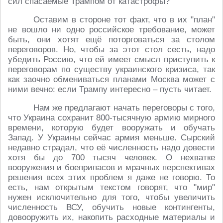
сил спасаемые Трампом от катастрофы?
Оставим в стороне тот факт, что в их "план"
не вошло ни одно российское требование, может
быть, они хотят ещё поторговаться за столом
переговоров. Но, чтобы за этот стол сесть, надо
убедить Россию, что ей имеет смысл приступить к
переговорам по существу украинского кризиса, так
как заочно обмениваться планами Москва может с
ними вечно: если Трампу интересно – пусть читает.
Нам же предлагают начать переговоры с того,
что Украина сохранит 800-тысячную армию мирного
времени, которую будет вооружать и обучать
Запад. У Украины сейчас армия меньше. Сырский
недавно страдал, что её численность надо довести
хотя бы до 700 тысяч человек. О нехватке
вооружения и боеприпасов и мрачных перспективах
решения всех этих проблем я даже не говорю. То
есть, нам открытым текстом говорят, что "мир"
нужен исключительно для того, чтобы увеличить
численность ВСУ, обучить новые контингенты,
довооружить их, накопить расходные материалы и