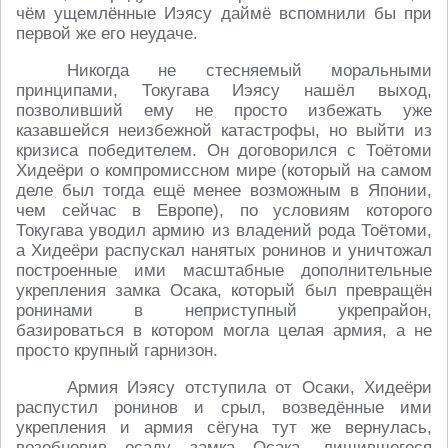
чём ущемлённые Иэясу даймё вспомнили бы при
первой же его неудаче.
Никогда не стесняемый моральными
принципами, Токугава Иэясу нашёл выход,
позволивший ему не просто избежать уже
казавшейся неизбежной катастрофы, но выйти из
кризиса победителем. Он договорился с Тоётоми
Хидеёри о компромиссном мире (который на самом
деле был тогда ещё менее возможным в Японии,
чем сейчас в Европе), по условиям которого
Токугава уводил армию из владений рода Тоётоми,
а Хидеёри распускал нанятых ронинов и уничтожал
построенные ими масштабные дополнительные
укрепления замка Осака, который был превращён
ронинами в неприступный укрепрайон,
базироваться в котором могла целая армия, а не
просто крупный гарнизон.
Армия Иэясу отступила от Осаки, Хидеёри
распустил ронинов и срыл, возведённые ими
укрепления и армия сёгуна тут же вернулась,
возобновив осаду замка Осака, лишившегося