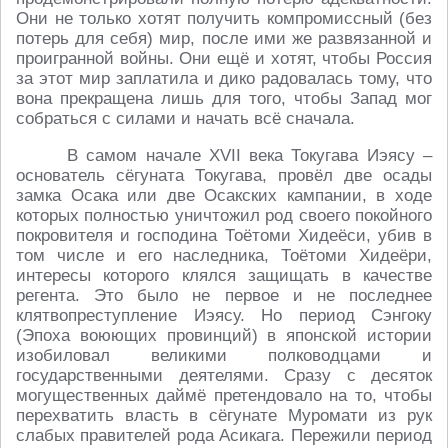
Они не только хотят получить компромиссный (без
потерь для себя) мир, после ими же развязанной и
проигранной войны. Они ещё и хотят, чтобы Россия
за этот мир заплатила и дико радовалась тому, что
вона прекращена лишь для того, чтобы Запад мог
собраться с силами и начать всё сначала.
В самом начале XVII века Токугава Иэясу –
основатель сёгуната Токугава, провёл две осады
замка Осака или две Осакских кампании, в ходе
которых полностью уничтожил род своего покойного
покровителя и господина Тоётоми Хидеёси, убив в
том числе и его наследника, Тоётоми Хидеёри,
интересы которого клялся защищать в качестве
регента. Это было не первое и не последнее
клятвопреступление Иэясу. Но период Сэнгоку
(Эпоха воюющих провинций) в японской истории
изобиловал великими полководцами и
государственными деятелями. Сразу с десяток
могущественных даймё претендовало на то, чтобы
перехватить власть в сёгунате Муромати из рук
слабых правителей рода Асикага. Пережили период