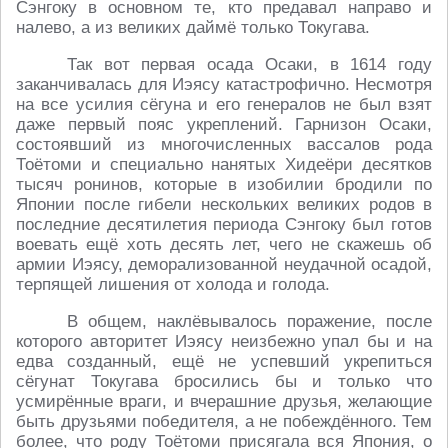
Сэнгоку в основном те, кто предавал направо и
налево, а из великих даймё только Токугава.
Так вот первая осада Осаки, в 1614 году
заканчивалась для Иэясу катастрофично. Несмотря
на все усилия сёгуна и его генералов не был взят
даже первый пояс укреплений. Гарнизон Осаки,
состоявший из многочисленных вассалов рода
Тоётоми и специально нанятых Хидеёри десятков
тысяч ронинов, которые в изобилии бродили по
Японии после гибели нескольких великих родов в
последние десятилетия периода Сэнгоку был готов
воевать ещё хоть десять лет, чего не скажешь об
армии Иэясу, деморализованной неудачной осадой,
терпящей лишения от холода и голода.
В общем, наклёвывалось поражение, после
которого авторитет Иэясу неизбежно упал бы и на
едва созданный, ещё не успевший укрепиться
сёгунат Токугава бросились бы и только что
усмирённые враги, и вчерашние друзья, желающие
быть друзьями победителя, а не побеждённого. Тем
более, что роду Тоётоми присягала вся Япония, о