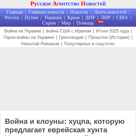
Ру
сское
А
гентство
Н
овостей
Главная
Главные новости
Новости
Лента новостей
|
|
|
|
Россия
Путин
Украина
Крым
ДНР
ЛНР
США
|
|
|
|
|
|
|
Сирия
Мир
Помощь
|
|
Война на Украине
|
война США с Ираном
|
Итоги 2025 года
|
Герои войны на Украине
|
Гренландия
|
Прошлое (История)
|
Николай Левашов
|
Популярные в соцсетях
Война и клоуны: хуцпа, которую
предлагает еврейская хунта