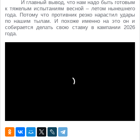
И главный вывод, что нам надо быть готовым
к тяжелым испытаниям весной – летом нынешнего
года. Потому что противник резко нарастил удары
по нашим тылам. И похоже именно на это он и
собирается делать свою ставку в кампании 2026
года.