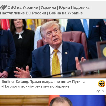
СВО на Украине
|
Украина
|
Юрий Подоляка
|
Наступление ВС России
|
Война на Украине
Berliner Zeitung: Трамп сыграл по нотам Путина
«Пэтриотический» реквием по Украине
79