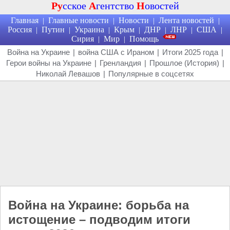
Ру
сское
А
гентство
Н
овостей
Главная
Главные новости
Новости
Лента новостей
|
|
|
|
Россия
Путин
Украина
Крым
ДНР
ЛНР
США
|
|
|
|
|
|
|
Сирия
Мир
Помощь
|
|
Война на Украине
|
война США с Ираном
|
Итоги 2025 года
|
Герои войны на Украине
|
Гренландия
|
Прошлое (История)
|
Николай Левашов
|
Популярные в соцсетях
Война на Украине: борьба на
истощение – подводим итоги