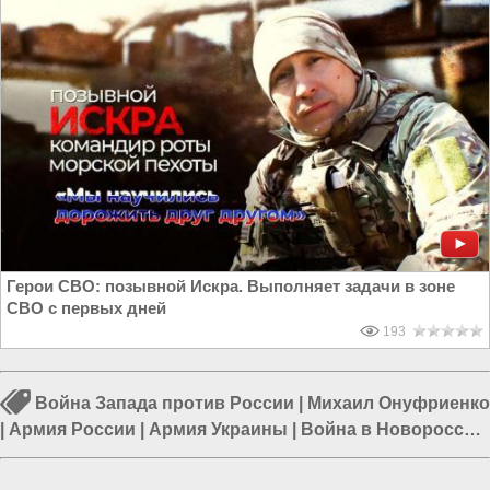
Герои СВО: позывной Искра. Выполняет задачи в зоне
СВО с первых дней
193
Война Запада против России
|
Михаил Онуфриенко
|
Армия России
|
Армия Украины
|
Война в Новороссии
|
Курская область
|
Ракетный удар по Украине