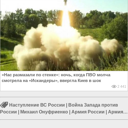
«Нас размазали по стенке»: ночь, когда ПВО молча
смотрела на «Искандеры», ввергла Киев в шок
2 441
Наступление ВС России
|
Война Запада против
России
|
Михаил Онуфриенко
|
Армия России
|
Армия
Украины
|
Война в Новороссии
|
Курская область