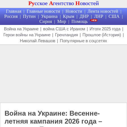
Ру
сское
А
гентство
Н
овостей
Главная
Главные новости
Новости
Лента новостей
|
|
|
|
Россия
Путин
Украина
Крым
ДНР
ЛНР
США
|
|
|
|
|
|
|
Сирия
Мир
Помощь
|
|
Война на Украине
|
война США с Ираном
|
Итоги 2025 года
|
Герои войны на Украине
|
Гренландия
|
Прошлое (История)
|
Николай Левашов
|
Популярные в соцсетях
Война на Украине: Весенне-
летняя кампания 2026 года –