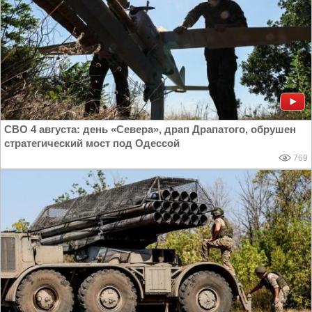
СВО 4 августа: день «Севера», драп Драпатого, обрушен
стратегический мост под Одессой
769