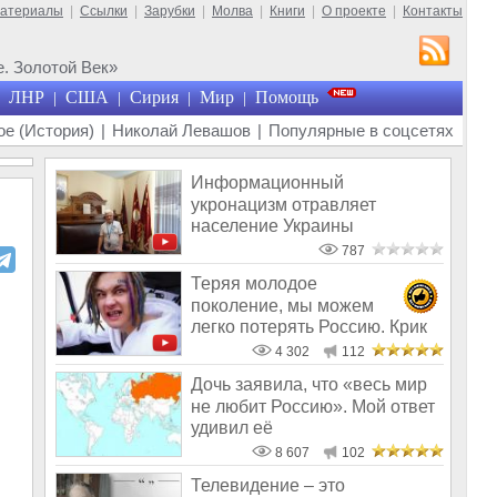
материалы
|
Ссылки
|
Зарубки
|
Молва
|
Книги
|
О проекте
|
Контакты
. Золотой Век»
ЛНР
США
Сирия
Мир
Помощь
|
|
|
|
е (История)
|
Николай Левашов
|
Популярные в соцсетях
Информационный
укронацизм отравляет
население Украины
787
Теряя молодое
поколение, мы можем
легко потерять Россию. Крик
души родителя
4 302
112
Дочь заявила, что «весь мир
не любит Россию». Мой ответ
удивил её
8 607
102
Телевидение – это