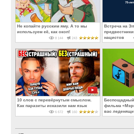
Не копайте русским яму. А то мы
Встреча на Э
используем её, как окоп!
предвестники
нацистов
8 144
243
10 слов с перевёрнутым смыслом.
Беспощадный 
Как паразиты исказили нам язык
фильма «Мэри
вас леденящи
6 672
160