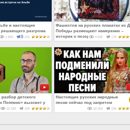
льбе и настоящие
Фашистов на русских плакатах ко 
 решающего разгрома
Победы размещают намеренно –
историк о позорных «ошибках»
1 660
210
4 935
176
разбор детского
Настоящие русские народные
 Поппинс» вызовет у
песни сейчас под запретом
й ужас
10 330
159
10 204
156