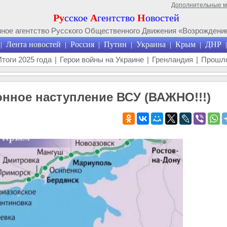
Дополнительные 
Ру
сское
А
гентство
Н
овостей
ое агентство Русского Общественного Движения «Возрождение
Лента новостей
Россия
Путин
Украина
Крым
ДНР
|
|
|
|
|
|
|
Итоги 2025 года
|
Герои войны на Украине
|
Гренландия
|
Прошло
нное наступление ВСУ (ВАЖНО!!!)