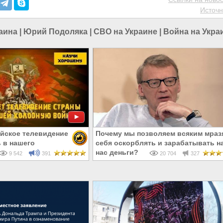
Источн
аина
|
Юрий Подоляка
|
СВО на Украине
|
Война на Укра
йское телевидение
Почему мы позволяем всяким мраз
 в нашего
себя оскорблять и зарабатывать н
га
нас деньги?
9 542
391
20 704
327