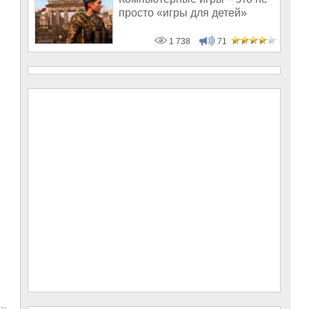
просто «игры для детей»
1 738
71
ть