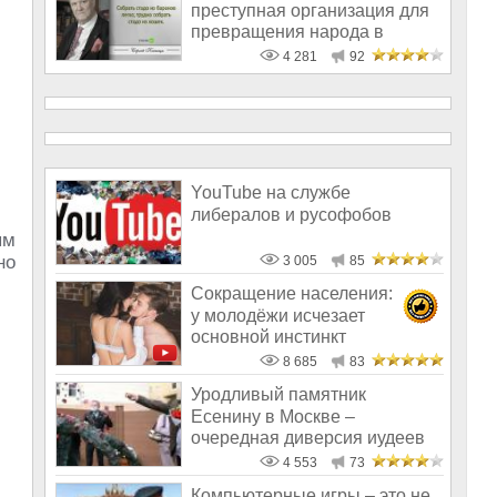
преступная организация для
превращения народа в
дураков – открове
4 281
92
YouTube на службе
либералов и русофобов
ям
но
3 005
85
Сокращение населения:
у молодёжи исчезает
основной инстинкт
8 685
83
Уродливый памятник
Есенину в Москве –
очередная диверсия иудеев
сатанистов против Р
4 553
73
Компьютерные игры – это не