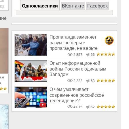
ик
Одноклассники
ВКонтакте
Facebook
ине
Пропаганда заменяет
разум: не верьте
пропаганде, не верьте
альтернативному телевизо
2 857
66
Опыт информационной
войны России с одичалым
Западом
ям
2 222
63
а
О чём умалчивает
современное российское
телевидение?
4 015
62