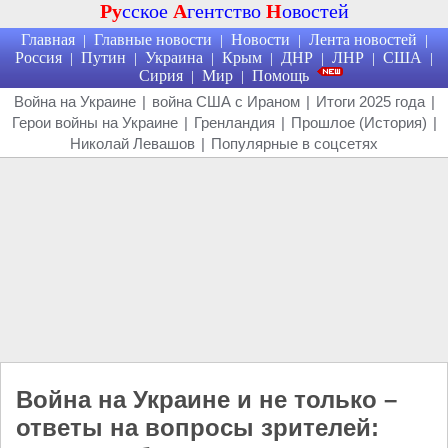
Ру
сское
А
гентство
Н
овостей
Главная
Главные новости
Новости
Лента новостей
|
|
|
|
Россия
Путин
Украина
Крым
ДНР
ЛНР
США
|
|
|
|
|
|
|
Сирия
Мир
Помощь
|
|
Война на Украине
|
война США с Ираном
|
Итоги 2025 года
|
Герои войны на Украине
|
Гренландия
|
Прошлое (История)
|
Николай Левашов
|
Популярные в соцсетях
Война на Украине и не только –
ответы на вопросы зрителей: