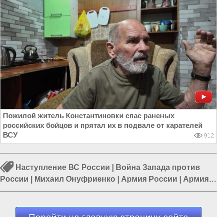
Пожилой житель Константиновки спас раненых
российских бойцов и прятал их в подвале от карателей
ВСУ
912
Наступление ВС России
|
Война Запада против
России
|
Михаил Онуфриенко
|
Армия России
|
Армия
Украины
|
Война в Новороссии
|
Курская область