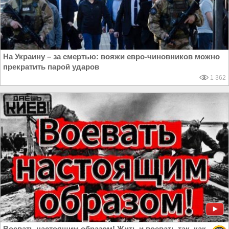
На Украину – за смертью: вояжи евро-чиновников можно
прекратить парой ударов
1 362
Воевать настоящим образом! Жить и воевать так, как