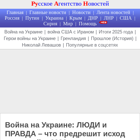
Ру
сское
А
гентство
Н
овостей
Главная
Главные новости
Новости
Лента новостей
|
|
|
|
Россия
Путин
Украина
Крым
ДНР
ЛНР
США
|
|
|
|
|
|
|
Сирия
Мир
Помощь
|
|
Война на Украине
|
война США с Ираном
|
Итоги 2025 года
|
Герои войны на Украине
|
Гренландия
|
Прошлое (История)
|
Николай Левашов
|
Популярные в соцсетях
Война на Украине: ЛЮДИ и
ПРАВДА – что предрешит исход