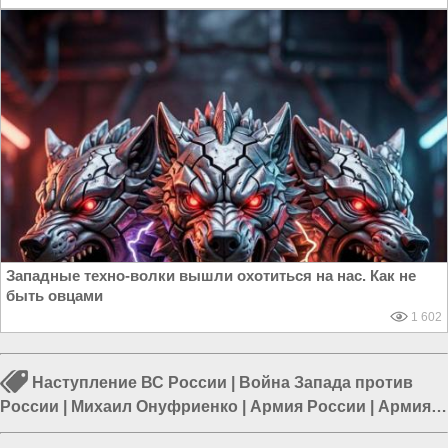
Западные техно-волки вышли охотиться на нас. Как не
быть овцами
1 602
Наступление ВС России
|
Война Запада против
России
|
Михаил Онуфриенко
|
Армия России
|
Армия
Украины
|
Война в Новороссии
|
Курская область