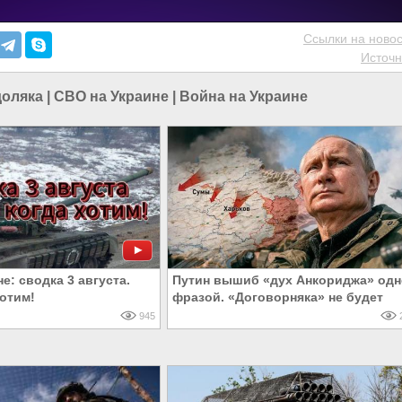
Ссылки на новос
Источн
оляка
|
СВО на Украине
|
Война на Украине
е: сводка 3 августа.
Путин вышиб «дух Анкориджа» од
отим!
фразой. «Договорняка» не будет
945
2