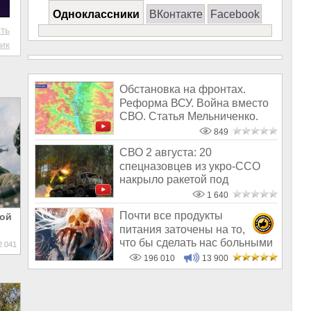
Одноклассники
ВКонтакте
Facebook
ть
ик
Обстановка на фронтах.
Реформа ВСУ. Война вместо
СВО. Статья Мельниченко.
Правда с
849
СВО 2 августа: 20
спецназовцев из укро-ССО
накрыло ракетой под
Хмельницким
1 640
Почти все продукты
ной
питания заточены на то,
что бы сделать нас больными
 041
и бесплодным
196 010
13 900