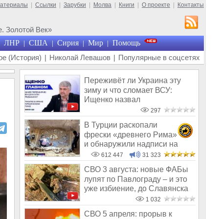
материалы
|
Ссылки
|
Зарубки
|
Молва
|
Книги
|
О проекте
|
Контакты
. Золотой Век»
ЛНР
США
Сирия
Мир
Помощь
|
|
|
|
е (История)
|
Николай Левашов
|
Популярные в соцсетях
Переживёт ли Украина эту
зиму и что сломает ВСУ:
Ищенко назвал
единственное решение
297
В Турции раскопали
фрески «древнего Рима»
и обнаружили надписи на
Русском!
612 447
31 323
СВО 3 августа: новые ФАБы
лупят по Павлограду – и это
уже избиение, до Славянска
сч
1 032
СВО 5 апреля: прорыв к