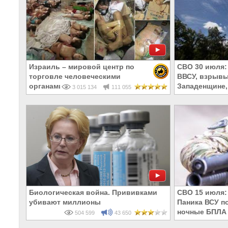
Израиль – мировой центр по
СВО 30 июля:
торговле человеческими
ВВСУ, взрывы
органами
Западенщине,
3 015 134
111 055
Биологическая война. Прививками
СВО 15 июля:
убивают миллионы
Паника ВСУ п
ночные БПЛА 
504 599
43 650