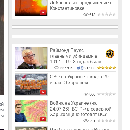
Доброполью, продвижение в
Константиновке
613
Раймонд Паулс:
главными убийцами в
1917 – 1918 годах были
латыши и евреи, а не русс
337 915
21 903
СВО на Украине: сводка 29
июля. О хорошем
500
Война на Украине (на
ей
24.07.26): ВС РФ в северной
ем
Харьковщине готовят ВСУ
им
«котёл»…
291
Что было сделано в России