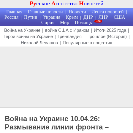
Ру
сское
А
гентство
Н
овостей
Главная
Главные новости
Новости
Лента новостей
|
|
|
|
Россия
Путин
Украина
Крым
ДНР
ЛНР
США
|
|
|
|
|
|
|
Сирия
Мир
Помощь
|
|
Война на Украине
|
война США с Ираном
|
Итоги 2025 года
|
Герои войны на Украине
|
Гренландия
|
Прошлое (История)
|
Николай Левашов
|
Популярные в соцсетях
Война на Украине 10.04.26:
Размывание линии фронта –