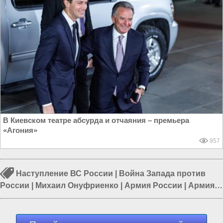
В Киевском театре абсурда и отчаяния – премьера
«Агония»
957
Наступление ВС России
|
Война Запада против
России
|
Михаил Онуфриенко
|
Армия России
|
Армия
Украины
|
Война в Новороссии
|
Курская область