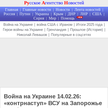
Ру
сское
А
гентство
Н
овостей
Главная
Главные новости
Новости
Лента новостей
|
|
|
|
Россия
Путин
Украина
Крым
ДНР
ЛНР
США
|
|
|
|
|
|
|
Сирия
Мир
Помощь
|
|
Война на Украине
|
война США с Ираном
|
Итоги 2025 года
|
Герои войны на Украине
|
Гренландия
|
Прошлое (История)
|
Николай Левашов
|
Популярные в соцсетях
Война на Украине 14.02.26:
«контрнаступ» ВСУ на Запорожье