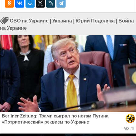
СВО на Украине
|
Украина
|
Юрий Подоляка
|
Война
на Украине
Berliner Zeitung: Трамп сыграл по нотам Путина
«Пэтриотический» реквием по Украине
79