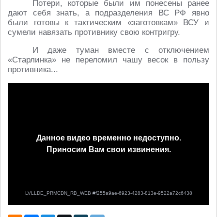
Потери, которые были им понесены ранее
дают себя знать, а подразделения ВС РФ явно
были готовы к тактическим «заготовкам» ВСУ и
сумели навязать противнику свою контригру.
И даже туман вместе с отключением
«Старлинка» не переломил чашу весок в пользу
противника...