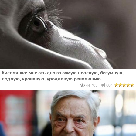
Киевлянка: мне стыдно за самую нелепую, безумную,
подлую, кровавую, уродливую революцию
44 703
604