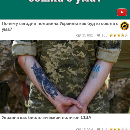
Почему сегодня половина Украины как будто сошла с
ума?
35 892
166
Украина как биологический полигон США
10 554
151