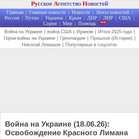
Ру
сское
А
гентство
Н
овостей
Главная
Главные новости
Новости
Лента новостей
|
|
|
|
Россия
Путин
Украина
Крым
ДНР
ЛНР
США
|
|
|
|
|
|
|
Сирия
Мир
Помощь
|
|
Война на Украине
|
война США с Ираном
|
Итоги 2025 года
|
Герои войны на Украине
|
Гренландия
|
Прошлое (История)
|
Николай Левашов
|
Популярные в соцсетях
Война на Украине (18.06.26):
Освобождение Красного Лимана