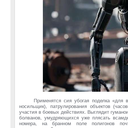
Применятся сия убогая поделка «для 
носильщик), патрулирования объектов (часо
участия в боевых действиях. Выглядит гумано
болванов, умудряющихся уже плясать всамд
номера, на бранном поле полигонов поч