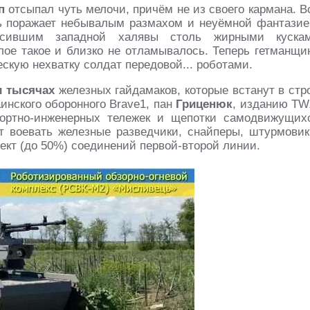
мп
отсыпал чуть мелочи, причём не из своего кармана. В
ь поражает небывалым размахом и неуёмной фантазие
усившим западной халявы столь жирными куска
лое такое и близко не отламывалось. Теперь гетманщи
скую нехватку солдат передовой... роботами.
и тысячах
железных гайдамаков, которые встанут в стр
аинского оборонного Brave1, пан
Гриценюк
, изданию TW
ортно-инженерных тележек и щепотки самодвижущих
т воевать железные разведчики, снайперы, штурмовик
ект (до 50%) соединений первой-второй линии.