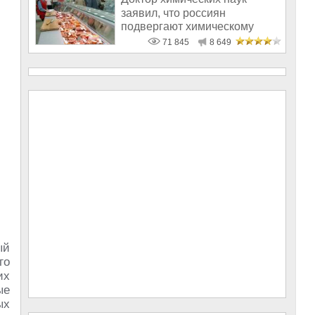
заявил, что россиян
подвергают химическому
геноциду
71 845
8 649
ый
го
их
ые
ых