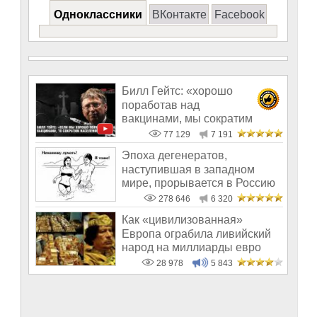
Одноклассники
ВКонтакте
Facebook
Билл Гейтс: «хорошо
поработав над
вакцинами, мы сократим
население на 10-15%»
77 129
7 191
Эпоха дегенератов,
наступившая в западном
мире, прорывается в Россию
278 646
6 320
Как «цивилизованная»
Европа ограбила ливийский
народ на миллиарды евро
28 978
5 843