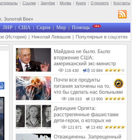
материалы
|
Ссылки
|
Зарубки
|
Молва
|
Книги
|
О проекте
|
Контакты
. Золотой Век»
ЛНР
США
Сирия
Мир
Помощь
|
|
|
|
е (История)
|
Николай Левашов
|
Популярные в соцсетях
Майдана не было. Было
вторжение США:
американский экс-министр
написал открытое пись
116 430
10 884
Почти все продукты
питания заточены на то,
что бы сделать нас больными
и бесплодным
196 010
13 900
Девицкие Орлята:
расстрелянные фашистами
дети-герои, о которых не
рассказывают в шк
121 871
13 492
Отвакцинены. Запрещенный