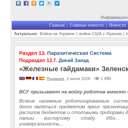
Информационн
Главная
Главные новости
Новости
|
|
Актуально:
Война на Украине
|
война США с Ираном
|
Раздел 13.
Паразитическая Система
Подраздел 13.7.
Дикий Запад
«Железные гайдамаки» Зеленс
1 490
Редакция
, 2 июня 2026
ВСУ призывают на войну роботов вместо 
Всякие наземные роботизированные сис
долго являться предметом ярких презентац
распилов бюджетов и столовыми приборами д
лапши вислоухому стаду. Ибо...
универсальность...