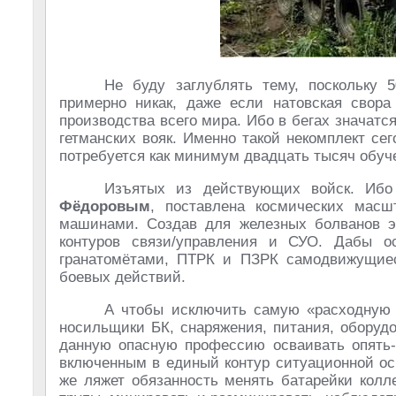
Не буду заглублять тему, поскольку
примерно никак, даже если натовская свора
производства всего мира. Ибо в бегах значат
гетманских вояк. Именно такой некомплект сег
потребуется как минимум двадцать тысяч обуч
Изъятых из действующих войск. Ибо
Фёдоровым
, поставлена космических масшт
машинами. Создав для железных болванов эк
контуров связи/управления и СУО. Дабы о
гранатомётами, ПТРК и ПЗРК самодвижущиес
боевых действий.
А чтобы исключить самую «расходную с
носильщики БК, снаряжения, питания, оборудо
данную опасную профессию осваивать опять
включенным в единый контур ситуационной ос
же ляжет обязанность менять батарейки колл