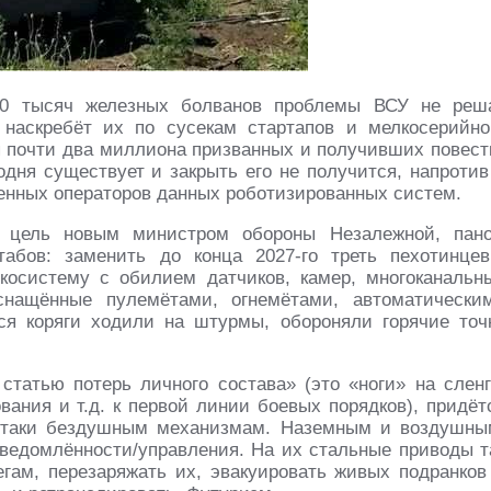
 50 тысяч железных болванов проблемы ВСУ не реш
 наскребёт их по сусекам стартапов и мелкосерийно
ся почти два миллиона призванных и получивших повест
одня существует и закрыть его не получится, напротив
енных операторов данных роботизированных систем.
 цель новым министром обороны Незалежной, пан
абов: заменить до конца 2027-го треть пехотинцев.
осистему с обилием датчиков, камер, многоканальн
снащённые пулемётами, огнемётами, автоматически
я коряги ходили на штурмы, обороняли горячие точ
татью потерь личного состава» (это «ноги» на сленг
вания и т.д. к первой линии боевых порядков), придёт
-таки бездушным механизмам. Наземным и воздушны
ведомлённости/управления. На их стальные приводы т
егам, перезаряжать их, эвакуировать живых подранков