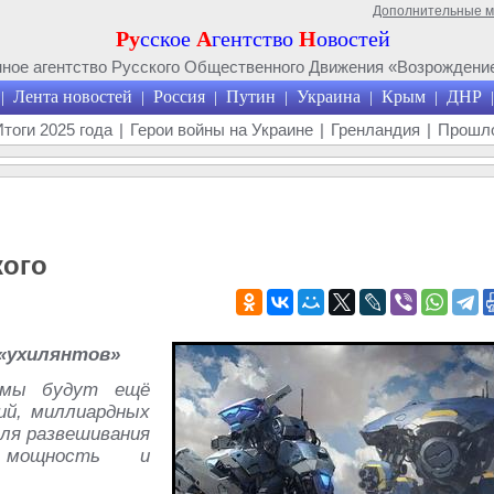
Дополнительные 
Ру
сское
А
гентство
Н
овостей
ое агентство Русского Общественного Движения «Возрождение
Лента новостей
Россия
Путин
Украина
Крым
ДНР
|
|
|
|
|
|
|
Итоги 2025 года
|
Герои войны на Украине
|
Гренландия
|
Прошло
кого
«ухилянтов»
темы будут ещё
ий, миллиардных
ля развешивания
 мощность и