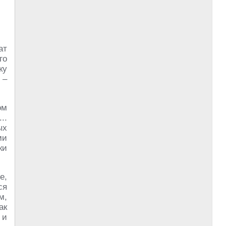
ат
го
ку
 –
ом
..
ых
ми
ки
е,
ся
м,
ак
 и