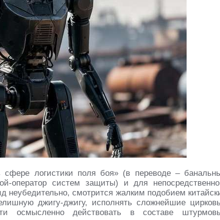
в сфере логистики поля боя» (в переводе – банальн
вой-оператор систем защиты) и для непосредственно
ид неубедительно, смотрится жалким подобием китайск
елишную джигу-джигу, исполнять сложнейшие цирков
ти осмысленно действовать в составе штурмов