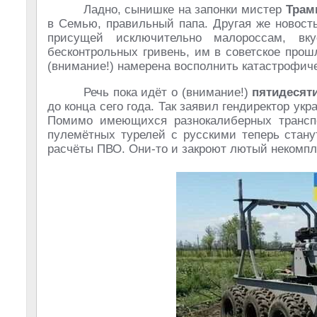
Ладно, сынишке на запонки мистер
Тра
в Семью, правильный папа. Другая же новост
присущей исключительно малороссам, вк
бесконтрольных гривень, им в советское прош
(внимание!) намерена восполнить катастрофиче
Речь пока идёт о (внимание!)
пятидесят
до конца сего года. Так заявил гендиректор укр
Помимо имеющихся разнокалиберных трансп
пулемётных турелей с русскими теперь стану
расчёты ПВО. Они-то и закроют лютый некомпл