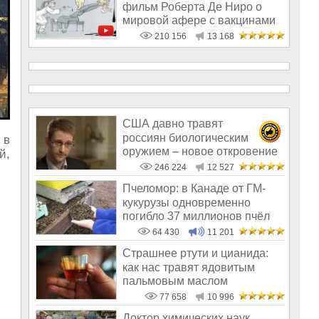
фильм Роберта Де Ниро о
мировой афере с вакцинами
210 156
13 168
США давно травят
россиян биологическим
 в
оружием – новое откровение
й,
Эдварда Сноудена
246 224
12 527
Пчеломор: в Канаде от ГМ-
кукурузы одновременно
погибло 37 миллионов пчёл
64 430
11 201
Страшнее ртути и цианида:
как нас травят ядовитым
пальмовым маслом
77 658
10 996
Доктор химических наук