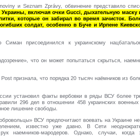
oviny и Seznam Zprávy, обвинение представило спис
 Украины, включая очки Gucci, дыхательную маску 
литки, которые он забирал во время зачисток. Бол
погибших солдат, особенно в Буче и Ирпене Киевск
о Симан присоединился к украинскому нацбатальо
дозрение», что он может попытаться скрыться, наемн
 Post признала, что порядка 20 тысяч наёмников из бол
ссии установил факты вербовки в ряды ВСУ более тр
правили 296 дел в отношении 458 украинских военных
нное лишение свободы.
обровольцы» ВСУ предпочитают воевать на Украине не
лением, известно уже давно. В Сети неоднократ
рук наемников-мародеров. Однако, случаи, когда 