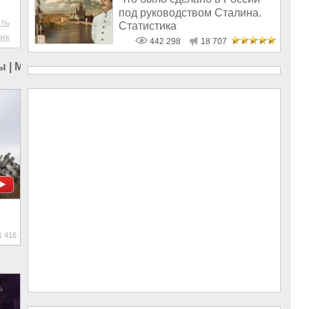
под руководством Сталина.
ть
Статистика
ик
442 298
18 707
ы
|
Мародёры
 416