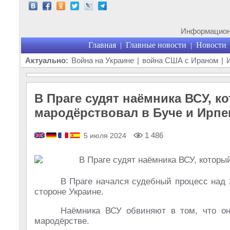
Информационн
Главная
Главные новости
Новости
|
|
Актуально:
Война на Украине
|
война США с Ираном
|
В Праге судят наёмника ВСУ, к
мародёрствовал в Буче и Ирпе
1 486
5 июля 2024
В Праге начался судебный процесс над
стороне Украине.
Наёмника ВСУ обвиняют в том, что он
мародёрстве.