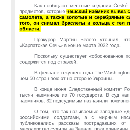
Как сообщают местные издания České n
предметов, которые
чешский наёмник вывез с
самолета, а также золотые и серебряные с
того, он снимал браслеты и кольца с тел 
области.
Прокурор Мартин Белего уточнил, чт
«Карпатская Сечь» в конце марта 2022 года.
Поскольку существует «обоснованное по
содержится под стражей.
В феврале текущего года The Washington
чем 50 стран воюют на стороне Украины.
В конце июня Следственный комитет Ро
тысяч наемников из 70 государств. В суд на
наемников, 32 подсудимым назначили пожизне
О том, что так называемые западные «д
российскими солдатами, а с мирным насе
публиковались рассказы пострадавших от 
мародерство судили на Западе, пока единичны.