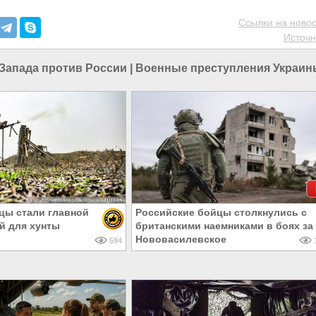
Ссылки на новос
Источн
Запада против России
|
Военные преступления Украин
цы стали главной
Российские бойцы столкнулись с
й для хунты
британскими наемниками в боях за
Нововасилевское
594
1