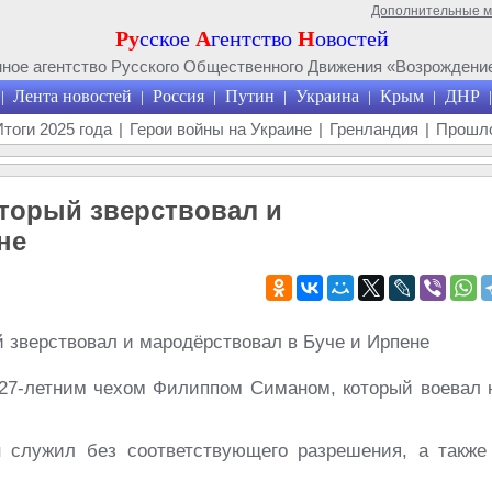
Дополнительные 
Ру
сское
А
гентство
Н
овостей
ое агентство Русского Общественного Движения «Возрождение
Лента новостей
Россия
Путин
Украина
Крым
ДНР
|
|
|
|
|
|
|
Итоги 2025 года
|
Герои войны на Украине
|
Гренландия
|
Прошло
оторый зверствовал и
не
 27-летним чехом Филиппом Симаном, который воевал 
 служил без соответствующего разрешения, а также