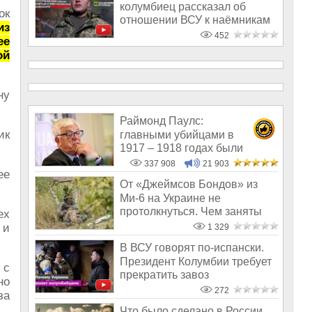
колумбиец рассказал об
ок
отношении ВСУ к наёмникам
из
452
ее
ой
ну
Раймонд Паулс:
ик
главными убийцами в
1917 – 1918 годах были
латыши и евреи, а не русс
337 908
21 903
ее
От «Джеймсов Бондов» из
Ми-6 на Украине не
протолкнуться. Чем заняты
ех
британские спе
 и
1 329
В ВСУ говорят по-испански.
Президент Колумбии требует
 с
прекратить завоз
но
латиноамерик
272
за
Что было сделано в России