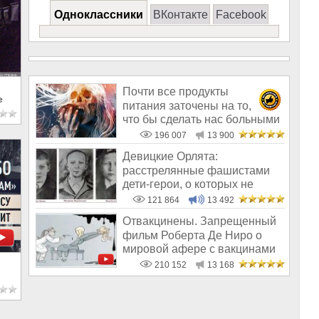
Одноклассники
ВКонтакте
Facebook
Почти все продукты
е
питания заточены на то,
что бы сделать нас больными
и бесплодным
196 007
13 900
Девицкие Орлята:
расстрелянные фашистами
дети-герои, о которых не
рассказывают в шк
121 864
13 492
Отвакцинены. Запрещенный
фильм Роберта Де Ниро о
мировой афере с вакцинами
210 152
13 168