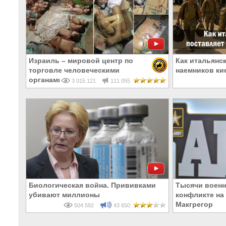
Израиль – мировой центр по
Как итальянс
торговле человеческими
наемников ки
органами
3 015 121
111 055
Биологическая война. Прививками
Тысячи военн
убивают миллионы
конфликте на 
Макгрегор
504 592
43 650