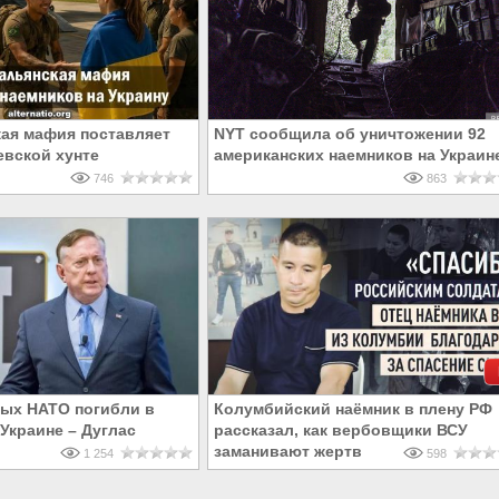
кая мафия поставляет
NYT сообщила об уничтожении 92
евской хунте
американских наемников на Украин
746
863
ых НАТО погибли в
Колумбийский наёмник в плену РФ
Украине – Дуглас
рассказал, как вербовщики ВСУ
заманивают жертв
1 254
598