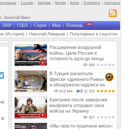
материалы
|
Ссылки
|
Зарубки
|
Молва
|
Книги
|
О проекте
|
Контакты
. Золотой Век»
ЛНР
США
Сирия
Мир
Помощь
|
|
|
|
е (История)
|
Николай Левашов
|
Популярные в соцсетях
Расширение воздушной
войны. Цели России и
готовность идти до конца
300
В Турции раскопали
фрески «древнего Рима»
и обнаружили надписи на
Русском!
612 444
31 323
Британия после заморозки
на
конфликта отправит свои
войска на Украину
 в
357
«Мы просто пушечное мясо»: