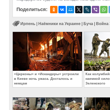
Поделиться:
Ирпень
|
Наёмники на Украине
|
Буча
|
Война 
«Цирконы» и «Искандеры» устроили
Как колумбий
в Киеве ночь ужаса. Досталось и
наемной сило
немцам
Зеленского