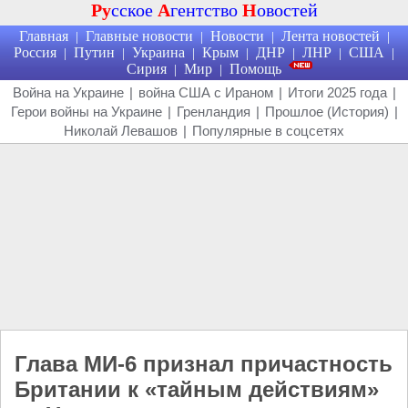
Ру
сское
А
гентство
Н
овостей
Главная
Главные новости
Новости
Лента новостей
|
|
|
|
Россия
Путин
Украина
Крым
ДНР
ЛНР
США
|
|
|
|
|
|
|
Сирия
Мир
Помощь
|
|
Война на Украине
|
война США с Ираном
|
Итоги 2025 года
|
Герои войны на Украине
|
Гренландия
|
Прошлое (История)
|
Николай Левашов
|
Популярные в соцсетях
Глава МИ-6 признал причастность
Британии к «тайным действиям»