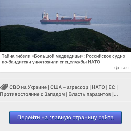
Тайна гибели «Большой медведицы»: Российское судно
по-бандитски уничтожили спецслужбы НАТО
1 431
СВО на Украине
|
США – агрессор
|
НАТО
|
ЕС
|
Противостояние с Западом
|
Власть паразитов
|
Политика в мире
Перейти на главную страницу сайта