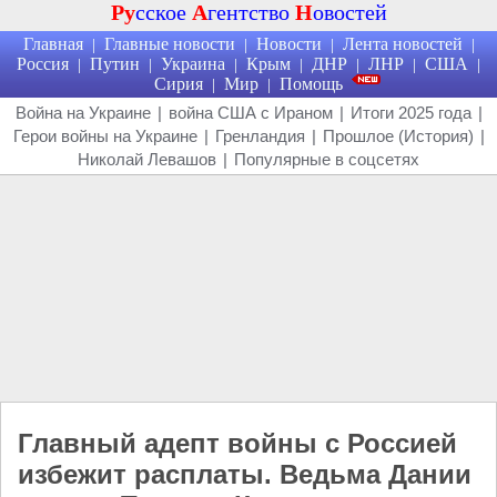
Ру
сское
А
гентство
Н
овостей
Главная
Главные новости
Новости
Лента новостей
|
|
|
|
Россия
Путин
Украина
Крым
ДНР
ЛНР
США
|
|
|
|
|
|
|
Сирия
Мир
Помощь
|
|
Война на Украине
|
война США с Ираном
|
Итоги 2025 года
|
Герои войны на Украине
|
Гренландия
|
Прошлое (История)
|
Николай Левашов
|
Популярные в соцсетях
Главный адепт войны с Россией
избежит расплаты. Ведьма Дании