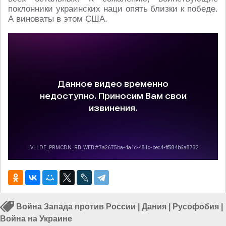
поклонники украинских наци опять близки к победе.
А виноваты в этом США.
Война Запада против России
|
Дания
|
Русофобия
|
Война на Украине