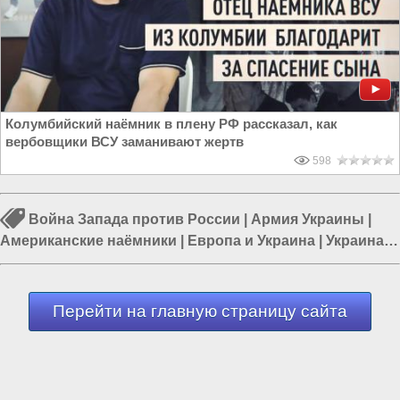
Колумбийский наёмник в плену РФ рассказал, как
вербовщики ВСУ заманивают жертв
598
Война Запада против России
|
Армия Украины
|
Американские наёмники
|
Европа и Украина
|
Украина и
ЕС
|
НАТО
|
Украина и США
Перейти на главную страницу сайта