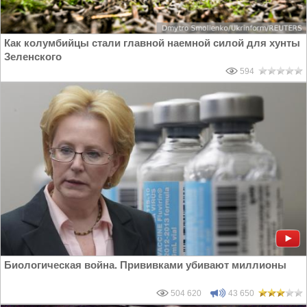
Как колумбийцы стали главной наемной силой для хунты
Зеленского
594
Биологическая война. Прививками убивают миллионы
504 620
43 650