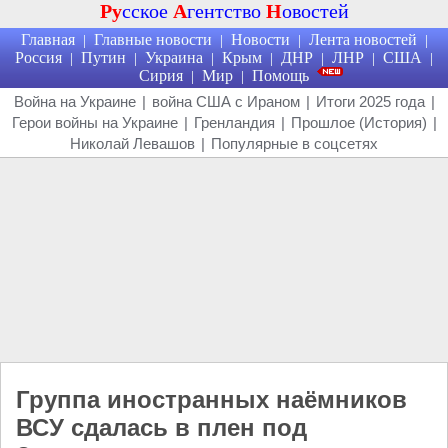
Ру
сское
А
гентство
Н
овостей
Главная
Главные новости
Новости
Лента новостей
|
|
|
|
Россия
Путин
Украина
Крым
ДНР
ЛНР
США
|
|
|
|
|
|
|
Сирия
Мир
Помощь
|
|
Война на Украине
|
война США с Ираном
|
Итоги 2025 года
|
Герои войны на Украине
|
Гренландия
|
Прошлое (История)
|
Николай Левашов
|
Популярные в соцсетях
Группа иностранных наёмников
ВСУ сдалась в плен под