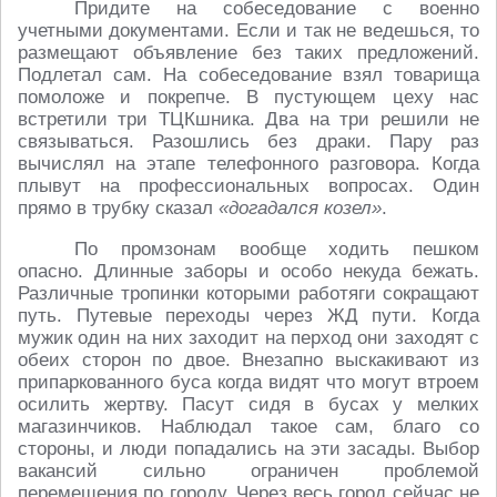
Придите на собеседование с военно
учетными документами. Если и так не ведешься, то
размещают объявление без таких предложений.
Подлетал сам. На собеседование взял товарища
помоложе и покрепче. В пустующем цеху нас
встретили три ТЦКшника. Два на три решили не
связываться. Разошлись без драки. Пару раз
вычислял на этапе телефонного разговора. Когда
плывут на профессиональных вопросах. Один
прямо в трубку сказал
«догадался козел»
.
По промзонам вообще ходить пешком
опасно. Длинные заборы и особо некуда бежать.
Различные тропинки которыми работяги сокращают
путь. Путевые переходы через ЖД пути. Когда
мужик один на них заходит на перход они заходят с
обеих сторон по двое. Внезапно выскакивают из
припаркованного буса когда видят что могут втроем
осилить жертву. Пасут сидя в бусах у мелких
магазинчиков. Наблюдал такое сам, благо со
стороны, и люди попадались на эти засады. Выбор
вакансий сильно ограничен проблемой
перемещения по городу. Через весь город сейчас не