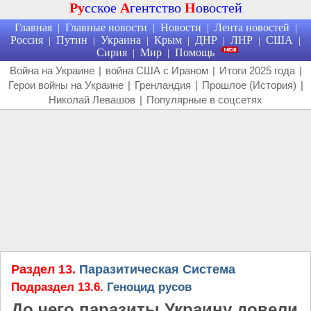
Ру
сское
А
гентство
Н
овостей
Главная
Главные новости
Новости
Лента новостей
|
|
|
|
Россия
Путин
Украина
Крым
ДНР
ЛНР
США
|
|
|
|
|
|
|
Сирия
Мир
Помощь
|
|
Война на Украине
|
война США с Ираном
|
Итоги 2025 года
|
Герои войны на Украине
|
Гренландия
|
Прошлое (История)
|
Николай Левашов
|
Популярные в соцсетях
Раздел 13.
Паразитическая Система
Подраздел 13.6.
Геноцид русов
До чего паразиты Украину довели