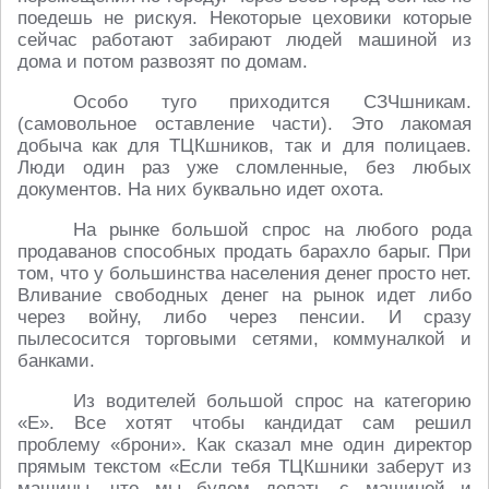
поедешь не рискуя. Некоторые цеховики которые
сейчас работают забирают людей машиной из
дома и потом развозят по домам.
Особо туго приходится СЗЧшникам.
(самовольное оставление части). Это лакомая
добыча как для ТЦКшников, так и для полицаев.
Люди один раз уже сломленные, без любых
документов. На них буквально идет охота.
На рынке большой спрос на любого рода
продаванов способных продать барахло барыг. При
том, что у большинства населения денег просто нет.
Вливание свободных денег на рынок идет либо
через войну, либо через пенсии. И сразу
пылесосится торговыми сетями, коммуналкой и
банками.
Из водителей большой спрос на категорию
«Е». Все хотят чтобы кандидат сам решил
проблему «брони». Как сказал мне один директор
прямым текстом «Если тебя ТЦКшники заберут из
машины, что мы будем делать с машиной и