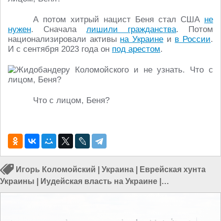
А потом хитрый нацист Беня стал США
не
нужен
. Сначала
лишили гражданства
. Потом
национализировали активы
на Украине
и
в России
.
И с сентября 2023 года он
под арестом
.
Что с лицом, Беня?
Игорь Коломойский
|
Украина
|
Еврейская хунта
Украины
|
Иудейская власть на Украине
|
Жидобандеровцы
|
Политика в Украине
|
Евреи в
Украине
|
Евреи и Украина