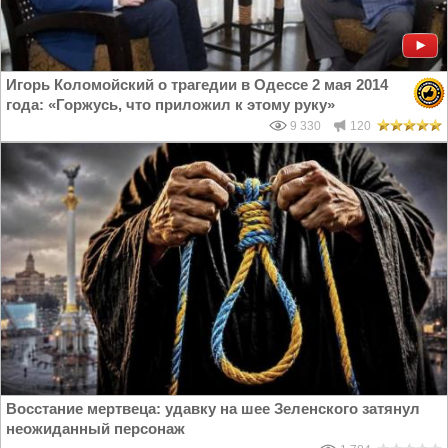
Игорь Коломойский о трагедии в Одессе 2 мая 2014
года: «Горжусь, что приложил к этому руку»
9 330
120
Восстание мертвеца: удавку на шее Зеленского затянул
неожиданный персонаж