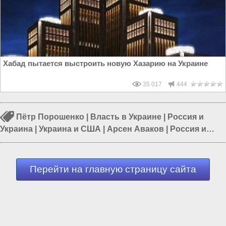
Хабад пытается выстроить новую Хазарию на Украине
35 017
444
Пётр Порошенко
|
Власть в Украине
|
Россия и
Украина
|
Украина и США
|
Арсен Аваков
|
Россия и
Запад
|
Европа и Украина
Перейти на главную страницу сайта