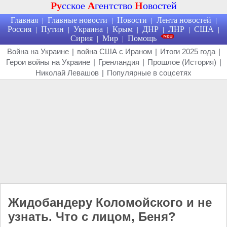
Ру
сское
А
гентство
Н
овостей
Главная
Главные новости
Новости
Лента новостей
|
|
|
|
Россия
Путин
Украина
Крым
ДНР
ЛНР
США
|
|
|
|
|
|
|
Сирия
Мир
Помощь
|
|
Война на Украине
|
война США с Ираном
|
Итоги 2025 года
|
Герои войны на Украине
|
Гренландия
|
Прошлое (История)
|
Николай Левашов
|
Популярные в соцсетях
Жидобандеру Коломойского и не
узнать. Что с лицом, Беня?