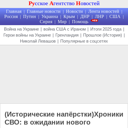
Ру
сское
А
гентство
Н
овостей
Главная
Главные новости
Новости
Лента новостей
|
|
|
|
Россия
Путин
Украина
Крым
ДНР
ЛНР
США
|
|
|
|
|
|
|
Сирия
Мир
Помощь
|
|
Война на Украине
|
война США с Ираном
|
Итоги 2025 года
|
Герои войны на Украине
|
Гренландия
|
Прошлое (История)
|
Николай Левашов
|
Популярные в соцсетях
(Исторические напёрстки)Хроники
СВО: в ожидании нового