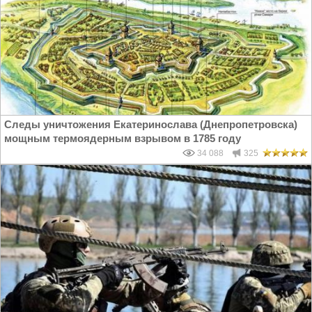
Следы уничтожения Екатеринослава (Днепропетровска)
мощным термоядерным взрывом в 1785 году
34 088
325