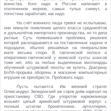
воинства. Кого надо в России напинают в
откляченное жирное, самых тупых снимут, а
логистика заработает, как надо.
На счёт военного люда тревог не испытываю,
они зевнули появление целого класса среднелётов
и дальнолётов импортного производства, но то дела
ратные. Суть появившаяся проблема, решение
которой раскладывается на поставленные задачи и
подзадачи, обычно решаемые на генеральском
мате весьма споро. В тактической полосе и
оперативно-тактической у киевской хунты шансов
тоже нет, ибо за любые выделенные миллиарды
обученной штурмовой пехоты не купить, Доктрину
БпЛА-прорыва обороны в магазине компьютерных
игрушек не приобрести. Пробовать надо.
Пусть пытаются. Им великий стратег
Олександрус Зеледонский аж сорок днёв нарезал на
приостановку СВО. Где упоротое наркоманище
возьмёт целый армейский штурмовой корпус с
полным штатом бронетехники, артиллерии,