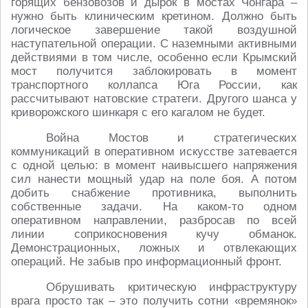
горящих бензовозов и дырок в мостах Чонгара –
нужно быть клиническим кретином. Должно быть
логическое завершение такой воздушной
наступательной операции. С наземными активными
действиями в том числе, особенно если Крымский
мост получится заблокировать в момент
транспортного коллапса Юга России, как
рассчитывают натовские стратеги. Другого шанса у
криворожского шинкаря с его кагалом не будет.
Война Мостов и стратегических
коммуникаций в оперативном искусстве затевается
с одной целью: в момент наивысшего напряжения
сил нанести мощный удар на поле боя. А потом
добить снабжение противника, выполнить
собственные задачи. На каком-то одном
оперативном направлении, разбросав по всей
линии соприкосновения кучу обманок.
Демонстрационных, ложных и отвлекающих
операций. Не забыв про информационный фронт.
Обрушивать критическую инфраструктуру
врага просто так – это получить сотни «времянок»