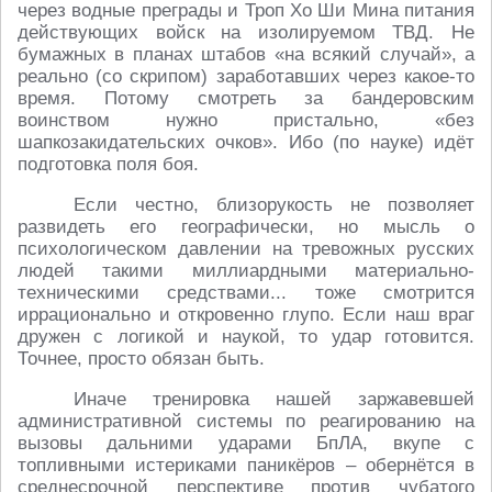
через водные преграды и Троп Хо Ши Мина питания
действующих войск на изолируемом ТВД. Не
бумажных в планах штабов «на всякий случай», а
реально (со скрипом) заработавших через какое-то
время. Потому смотреть за бандеровским
воинством нужно пристально, «без
шапкозакидательских очков». Ибо (по науке) идёт
подготовка поля боя.
Если честно, близорукость не позволяет
развидеть его географически, но мысль о
психологическом давлении на тревожных русских
людей такими миллиардными материально-
техническими средствами... тоже смотрится
иррационально и откровенно глупо. Если наш враг
дружен с логикой и наукой, то удар готовится.
Точнее, просто обязан быть.
Иначе тренировка нашей заржавевшей
административной системы по реагированию на
вызовы дальними ударами БпЛА, вкупе с
топливными истериками паникёров – обернётся в
среднесрочной перспективе против чубатого