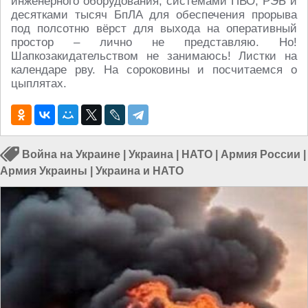
инженерного оборудования, системами ПВО, РЭБ и
десятками тысяч БпЛА для обеспечения прорыва
под полсотню вёрст для выхода на оперативный
простор – лично не представляю. Но!
Шапкозакидательством не занимаюсь! Листки на
календаре рву. На сороковины и посчитаемся о
цыплятах.
Война на Украине
|
Украина
|
НАТО
|
Армия России
|
Армия Украины
|
Украина и НАТО