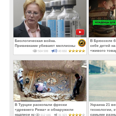
Биологическая война.
В Брюсселе б
Прививками убивают миллионы
себе детей н
«живого това
504 599
43 650
В Турции раскопали фрески
Украина 21 ве
«древнего Рима» и обнаружили
технологии, э
надписи на Русском!
самыми разн
612 446
31 323