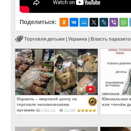
Поделиться:
Торговля детьми
|
Украина
|
Власть паразито
Израиль – мировой центр по
Ювенальная в
торговле человеческими
или «почём д
органами
3 015 132
111 055