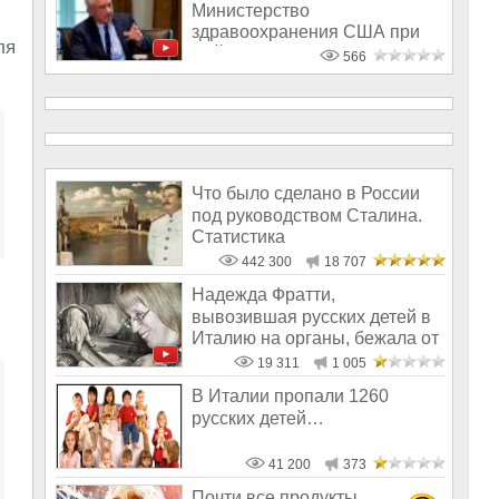
Министерство
здравоохранения США при
ля
Байдене торговало деть
566
Что было сделано в России
под руководством Сталина.
Статистика
442 300
18 707
Надежда Фратти,
вывозившая русских детей в
Италию на органы, бежала от
наказания
19 311
1 005
В Италии пропали 1260
русских детей…
41 200
373
Почти все продукты