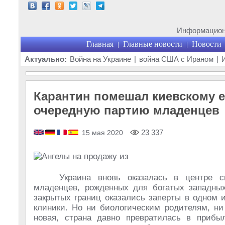
Информационн
Главная
Главные новости
Новости
|
|
Актуально:
Война на Украине
|
война США с Ираном
|
Карантин помешал киевскому 
очередную партию младенцев
23 337
15 мая 2020
Украина вновь оказалась в центре с
младенцев, рожденных для богатых западных
закрытых границ оказались заперты в одном 
клиники. Но ни биологическим родителям, ни
новая, страна давно превратилась в прибы