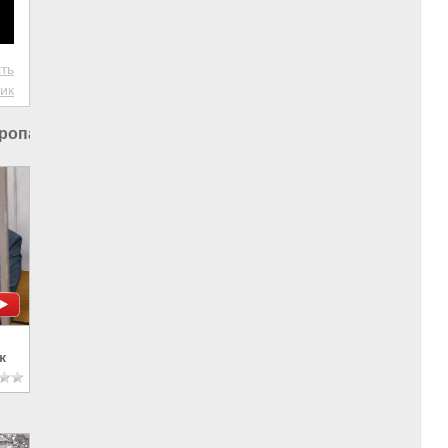
ть
ик
ропа и Украина
ж