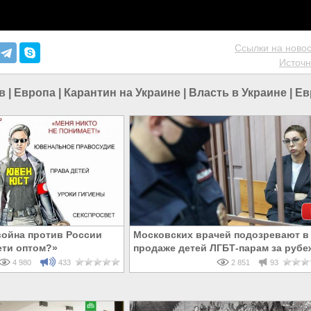
Ссылки на новос
Источн
в
|
Европа
|
Карантин на Украине
|
Власть в Украине
|
Ев
ойна против России
Московских врачей подозревают в
ети оптом?»
продаже детей ЛГБТ-парам за рубе
4 980
433
2 851
93