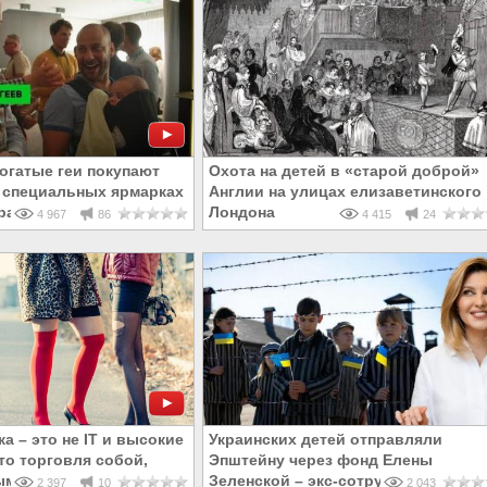
огатые геи покупают
Охота на детей в «старой доброй»
а специальных ярмарках
Англии на улицах елизаветинского
ра»
Лондона
4 967
86
4 415
24
ка – это не IT и высокие
Украинских детей отправляли
то торговля собой,
Эпштейну через фонд Елены
ыми способами
Зеленской – экс-сотрудник СБУ
2 397
10
2 043