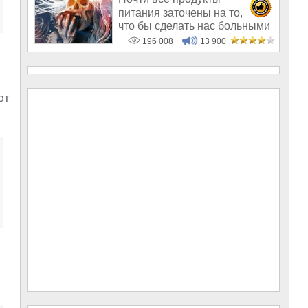
питания заточены на то,
что бы сделать нас больными
и бесплодным
196 008
13 900
ют