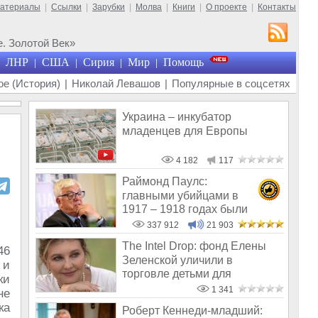
материалы
|
Ссылки
|
Зарубки
|
Молва
|
Книги
|
О проекте
|
Контакты
. Золотой Век»
ЛНР
США
Сирия
Мир
Помощь
|
|
|
|
е (История)
|
Николай Левашов
|
Популярные в соцсетях
Украина – инкубатор
младенцев для Европы
4 182
117
Раймонд Паулс:
главными убийцами в
1917 – 1918 годах были
латыши и евреи, а не русс
337 912
21 903
The Intel Drop: фонд Елены
46
Зеленской уличили в
 и
торговле детьми для
ки
педофилов
1 341
не
ка
Роберт Кеннеди-младший: