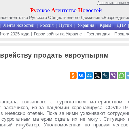
Дополнительные 
Ру
сское
А
гентство
Н
овостей
ое агентство Русского Общественного Движения «Возрождение
Лента новостей
Россия
Путин
Украина
Крым
ДНР
|
|
|
|
|
|
|
Итоги 2025 года
|
Герои войны на Украине
|
Гренландия
|
Прошло
еврейству продать евроупырям
кандала связанного с суррогатным материнством. 
 заказчиков, из-за пандемии коронавируса COVID-19
из киевских отелей. Пока за ними ухаживают сотрудни
 суррогатным матерям отдать их не могут. Ситуация 
льный инкубатор. Уполномоченная по правам челове