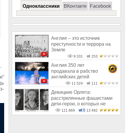
Одноклассники
ВКонтакте
Facebook
Англия – это источник
преступности и террора на
Земле
9 331
253
Англия 350 лет
.
продавала в рабство
английских детей
я"
дь
11 524
111
з-
Девицкие Орлята:
расстрелянные фашистами
дети-герои, о которых не
рассказывают в шк
121 869
13 492