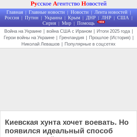
Ру
сское
А
гентство
Н
овостей
Главная
Главные новости
Новости
Лента новостей
|
|
|
|
Россия
Путин
Украина
Крым
ДНР
ЛНР
США
|
|
|
|
|
|
|
Сирия
Мир
Помощь
|
|
Война на Украине
|
война США с Ираном
|
Итоги 2025 года
|
Герои войны на Украине
|
Гренландия
|
Прошлое (История)
|
Николай Левашов
|
Популярные в соцсетях
Киевская хунта хочет воевать. Но
появился идеальный способ