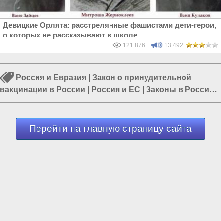
Девицкие Орлята: расстрелянные фашистами дети-герои,
о которых не рассказывают в школе
121 876
13 492
Россия и Евразия
|
Закон о принудительной
вакцинации в России
|
Россия и ЕС
|
Законы в России
|
Россия и Европа
|
Принудительная вакцинация в
России
|
Власть в РФ
Перейти на главную страницу сайта