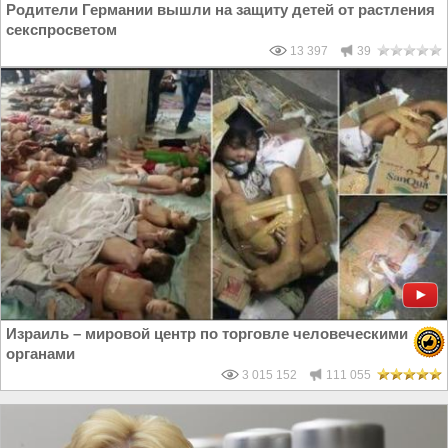
Родители Германии вышли на защиту детей от растления
секспросветом
13 397
39
Израиль – мировой центр по торговле человеческими
органами
3 015 152
111 055