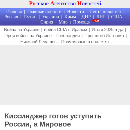
Ру
сское
А
гентство
Н
овостей
Главная
Главные новости
Новости
Лента новостей
|
|
|
|
Россия
Путин
Украина
Крым
ДНР
ЛНР
США
|
|
|
|
|
|
|
Сирия
Мир
Помощь
|
|
Война на Украине
|
война США с Ираном
|
Итоги 2025 года
|
Герои войны на Украине
|
Гренландия
|
Прошлое (История)
|
Николай Левашов
|
Популярные в соцсетях
Киссинджер готов уступить
России, а Мировое