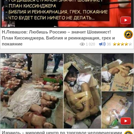
Н.Левашов: Любишь Россию – значит Шовинист!
План Киссинджера. Библия и реинкарнация, грех и
покаяние
1 020
36
Израиль – мировой центр по торговле человеческими