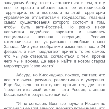
западному блоку, то есть согласиться с тем, что у
нее не просто отобрали часть ее исторической
территории, но и построили на этой территории
управляемое атлантистами государство, главный
смысл существования которого состоит в том,
чтобы быть анти-Россией. Но ровно из-за
неприятия подобного варианта и началась
специальная военная операция, Россию
категорически не устраивают подобные планы
Запада. Мир уже необратимо изменился после 24
февраля, а нам предлагают принять то же самое,
что мы уже отвергли, согласиться с тем, против
чего мы и воюем. Да еще и найти в новом старом
миропорядке "свое место".
Абсурд, но Киссинджер, похоже, считает, что
все это очень разумно, реалистично и умеренно.
Еще бы, ведь он выступает против тех, для кого
"предпочтительный исход – это Россия, ставшая
бессильной в результате войны":
"Я не согласен. Военные неудачи России не
устранили ее глобального ядерного потенциала, что