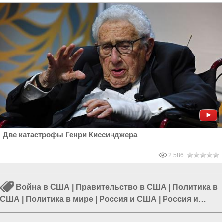
Две катастрофы Генри Киссинджера
2 586
Война в США
|
Правительство в США
|
Политика в
США
|
Политика в мире
|
Россия и США
|
Россия и
Запад
|
Украина и США