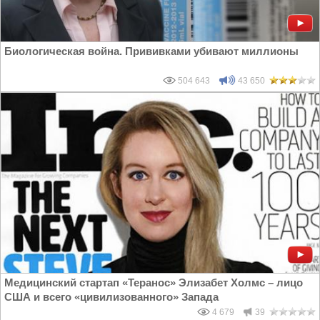
Биологическая война. Прививками убивают миллионы
504 643
43 650
Медицинский стартап «Теранос» Элизабет Холмс – лицо
США и всего «цивилизованного» Запада
4 679
39