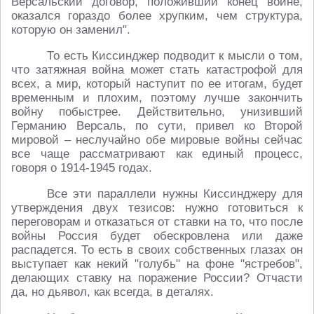
Версальский договор, положивший конец войне,
оказался гораздо более хрупким, чем структура,
которую он заменил".
То есть Киссинджер подводит к мысли о том,
что затяжная война может стать катастрофой для
всех, а мир, который наступит по ее итогам, будет
временным и плохим, поэтому лучше закончить
войну побыстрее. Действительно, унизивший
Германию Версаль, по сути, привел ко Второй
мировой – неслучайно обе мировые войны сейчас
все чаще рассматривают как единый процесс,
говоря о 1914-1945 годах.
Все эти параллели нужны Киссинджеру для
утверждения двух тезисов: нужно готовиться к
переговорам и отказаться от ставки на то, что после
войны Россия будет обескровлена или даже
распадется. То есть в своих собственных глазах он
выступает как некий "голубь" на фоне "ястребов",
делающих ставку на поражение России? Отчасти
да, но дьявол, как всегда, в деталях.