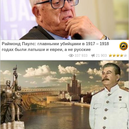
Раймонд Паулс: главными убийцами в 1917 – 1918
годах были латыши и евреи, а не русские
337 933
21 903