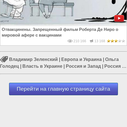
Отвакцинены. Запрещенный фильм Роберта Де Ниро о
мировой афере с вакцинами
210 166
13 168
Владимир Зеленский
|
Европа и Украина
|
Ольга
Голодец
|
Власть в Украине
|
Россия и Запад
|
Россия и
Украина
|
Россия и Евразия
Перейти на главную страницу сайта