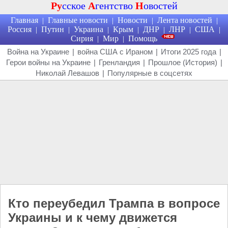
Ру
сское
А
гентство
Н
овостей
Главная
Главные новости
Новости
Лента новостей
|
|
|
|
Россия
Путин
Украина
Крым
ДНР
ЛНР
США
|
|
|
|
|
|
|
Сирия
Мир
Помощь
|
|
Война на Украине
|
война США с Ираном
|
Итоги 2025 года
|
Герои войны на Украине
|
Гренландия
|
Прошлое (История)
|
Николай Левашов
|
Популярные в соцсетях
Кто переубедил Трампа в вопросе
Украины и к чему движется