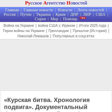
Ру
сское
А
гентство
Н
овостей
Главная
Главные новости
Новости
Лента новостей
|
|
|
|
Россия
Путин
Украина
Крым
ДНР
ЛНР
США
|
|
|
|
|
|
|
Сирия
Мир
Помощь
|
|
Война на Украине
|
война США с Ираном
|
Итоги 2025 года
|
Герои войны на Украине
|
Гренландия
|
Прошлое (История)
|
Николай Левашов
|
Популярные в соцсетях
«Курская битва. Хронология
подвига». Документальный