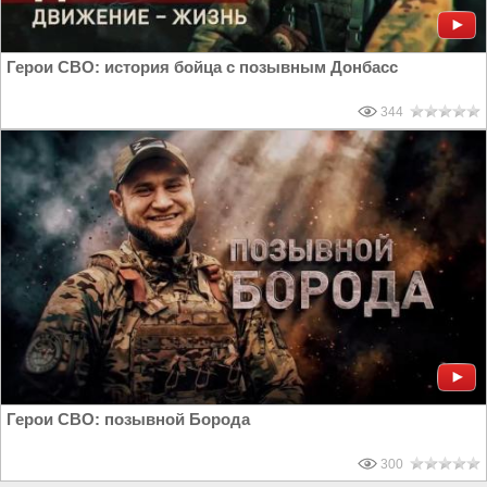
Герои СВО: история бойца с позывным Донбасс
344
Герои СВО: позывной Борода
300