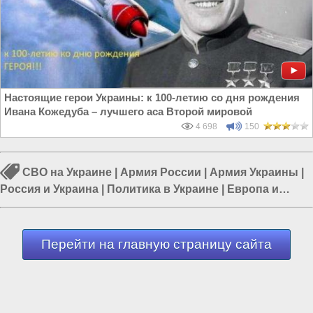
Настоящие герои Украины: к 100-летию со дня рождения
Ивана Кожедуба – лучшего аса Второй мировой
4 698
150
СВО на Украине
|
Армия России
|
Армия Украины
|
Россия и Украина
|
Политика в Украине
|
Европа и
Украина
|
Война в Новороссии
Перейти на главную страницу сайта