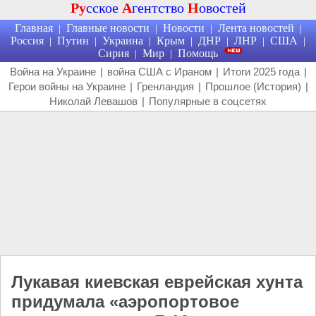
Ру
сское
А
гентство
Н
овостей
Главная
Главные новости
Новости
Лента новостей
|
|
|
|
Россия
Путин
Украина
Крым
ДНР
ЛНР
США
|
|
|
|
|
|
|
Сирия
Мир
Помощь
|
|
Война на Украине
|
война США с Ираном
|
Итоги 2025 года
|
Герои войны на Украине
|
Гренландия
|
Прошлое (История)
|
Николай Левашов
|
Популярные в соцсетях
Лукавая киевская еврейская хунта
придумала «аэропортовое