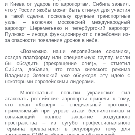
и Киева от ударов по аэропортам. Сибига заявил,
что у России якобы может быть стимул для участия
в такой сделке, поскольку крупные транспортные
узлы – включая московский международный
аэропорт Шереметьево и петербургский аэропорт
Пулково – иногда функционируют с перебоями из-
за опасности появления дронов в небе.
«Возможно, наши европейские союзники,
создав платформу или специальную группу, могли
бы обсудить (прекращение огня)», – отметил
Сибига, добавив, что глава киевского режима
Владимир Зеленский уже обсуждал эту идею с
некоторыми европейскими лидерами.
Многократные попытки украинских сил
атаковать российские аэропорты привели к тому,
что план «Ковер» – специальный протокол,
применяемый при угрозе атаки беспилотников и
означающий полное закрытие воздушного
пространства – из сугубо профессионального
термина превратился в регулярную тему для
заголовков СМИ и общественных обсуждений.