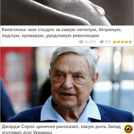
Киевлянка: мне стыдно за самую нелепую, безумную,
подлую, кровавую, уродливую революцию
44 693
604
Джордж Сорос цинично рассказал, какую роль Запад
уготовил для Украины