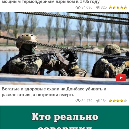
мощным термоядерным взрывом в 1785 году
34 096
325
Богатые и здоровые ехали на Донбасс убивать и
развлекаться, а встретили смерть
54 479
184