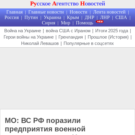
Ру
сское
А
гентство
Н
овостей
Главная
Главные новости
Новости
Лента новостей
|
|
|
|
Россия
Путин
Украина
Крым
ДНР
ЛНР
США
|
|
|
|
|
|
|
Сирия
Мир
Помощь
|
|
Война на Украине
|
война США с Ираном
|
Итоги 2025 года
|
Герои войны на Украине
|
Гренландия
|
Прошлое (История)
|
Николай Левашов
|
Популярные в соцсетях
МО: ВС РФ поразили
предприятия военной