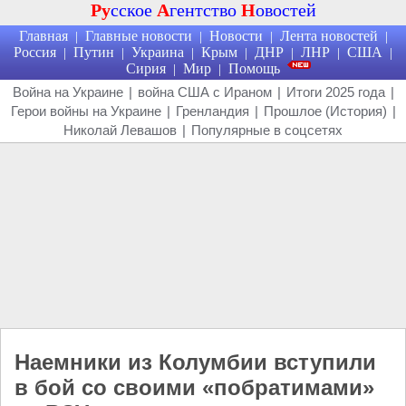
Ру
сское
А
гентство
Н
овостей
Главная
Главные новости
Новости
Лента новостей
|
|
|
|
Россия
Путин
Украина
Крым
ДНР
ЛНР
США
|
|
|
|
|
|
|
Сирия
Мир
Помощь
|
|
Война на Украине
|
война США с Ираном
|
Итоги 2025 года
|
Герои войны на Украине
|
Гренландия
|
Прошлое (История)
|
Николай Левашов
|
Популярные в соцсетях
Наемники из Колумбии вступили
в бой со своими «побратимами»