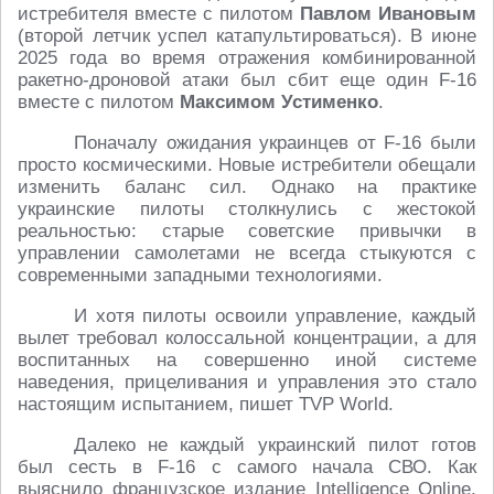
истребителя вместе с пилотом
Павлом Ивановым
(второй летчик успел катапультироваться). В июне
2025 года во время отражения комбинированной
ракетно-дроновой атаки был сбит еще один F-16
вместе с пилотом
Максимом Устименко
.
Поначалу ожидания украинцев от F-16 были
просто космическими. Новые истребители обещали
изменить баланс сил. Однако на практике
украинские пилоты столкнулись с жестокой
реальностью: старые советские привычки в
управлении самолетами не всегда стыкуются с
современными западными технологиями.
И хотя пилоты освоили управление, каждый
вылет требовал колоссальной концентрации, а для
воспитанных на совершенно иной системе
наведения, прицеливания и управления это стало
настоящим испытанием, пишет TVP World.
Далеко не каждый украинский пилот готов
был сесть в F-16 с самого начала СВО. Как
выяснило французское издание Intelligence Online,