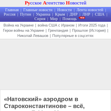
Ру
сское
А
гентство
Н
овостей
Главная
Главные новости
Новости
Лента новостей
|
|
|
|
Россия
Путин
Украина
Крым
ДНР
ЛНР
США
|
|
|
|
|
|
|
Сирия
Мир
Помощь
|
|
Война на Украине
|
война США с Ираном
|
Итоги 2025 года
|
Герои войны на Украине
|
Гренландия
|
Прошлое (История)
|
Николай Левашов
|
Популярные в соцсетях
«Натовский» аэродром в
Староконстантинове – всё,