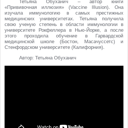
Тетьяна Обуханич – автор книги
«Прививочная иллюзия» (Vaccine Illusion). Она
изучала иммунологию в самых престижных
медицинских университетах. Тетьяна получила
свою ученую степень в области иммунологии в
университете Рокфеллера в Нью-Йорке, а после
этого проходила обучение в Гарвардской
медицинской школе (Бостон, Масачуссетс) и
Стенфордском университете (Калифорния).
Автор: Тетьяна Обуханич