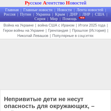
Ру
сское
А
гентство
Н
овостей
Главная
Главные новости
Новости
Лента новостей
|
|
|
|
Россия
Путин
Украина
Крым
ДНР
ЛНР
США
|
|
|
|
|
|
|
Сирия
Мир
Помощь
|
|
Война на Украине
|
война США с Ираном
|
Итоги 2025 года
|
Герои войны на Украине
|
Гренландия
|
Прошлое (История)
|
Николай Левашов
|
Популярные в соцсетях
Непривитые дети не несут
опасность для окружающих, –