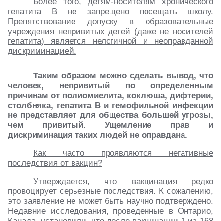
Более того, детям-носителям хронического
гепатита В не запрещено посещать школу.
Препятствование допуску в образовательные
учреждения непривитых детей (даже не носителей
гепатита) является нелогичной и неоправданной
дискриминацией.
Таким образом можно сделать вывод, что
человек, непривитый по определенным
причинам от полиомиелита, коклюша, дифтерии,
столбняка, гепатита В и гемофильной инфекции
не представляет для общества большей угрозы,
чем привитый. Ущемление прав и
дискриминация таких людей не оправдана.
Как часто проявляются негативные
последствия от вакцин?
Утверждается, что вакцинация редко
провоцирует серьезные последствия. К сожалению,
это заявление не может быть научно подтверждено.
Недавние исследования, проведенные в Онтарио,
Канада, установили,
что после вакцинации 1 из 168