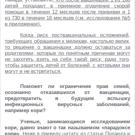
детей попадают в приемное отделение скорой
помощи в течении 12 месяцев после прививки и 1
из 730 в течении 18 месяцев (см. исследование №5
в приложении).
Когда риск поствакцинальных осложнений,
требующих обращения к медикам, настолько велик,
то решение о вакцинации должно оставаться за
родителями, которые по понятным причинам могут
не захотеть взять на себя такой риск, ради того,
чтобы защитить детей от болезней, с которыми они
могут и не встретиться.
Поможет ли ограничение прав семей,
осознанно отказавшихся от вакцинации,
предотвратить в будущем вспышку
инфекционных вирусных заболеваний,
например кори?
Ученые, занимающиеся исследованием
кори, давно знают о так называемом «парадоксе
кори»
. Ниже я приведу цитату из статьи Поланда и