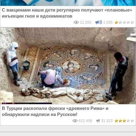
С вакцинами наши дети регулярно получают «плановые»
инъекции гноя и ядохимикатов
11 255
1 036
В Турции раскопали фрески «древнего Рима» и
обнаружили надписи на Русском!
612 456
31 323