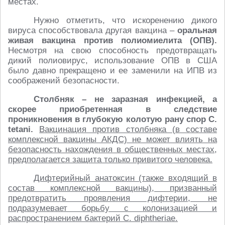
местах.
Нужно отметить, что искоренению дикого
вируса способствовала другая вакцина –
оральная
живая вакцина против полиомиелита (ОПВ).
Несмотря на свою способность предотвращать
дикий полиовирус, использование ОПВ в США
было давно прекращено и ее заменили на ИПВ из
соображений безопасности.
Столбняк – не заразная инфекцией, а
скорее приобретенная в следствие
проникновения в глубокую колотую рану спор С.
tetani.
Вакцинация против столбняка (в составе
комплексной вакцины АКДС) не может влиять на
безопасность нахождения в общественных местах,
предполагается защита только привитого человека.
Дифтерийный анатоксин (также входящий в
состав комплексной вакцины), призванный
предотвратить проявления дифтерии, не
подразумевает борьбу с колонизацией и
распространением бактерий C. diphtheriae.