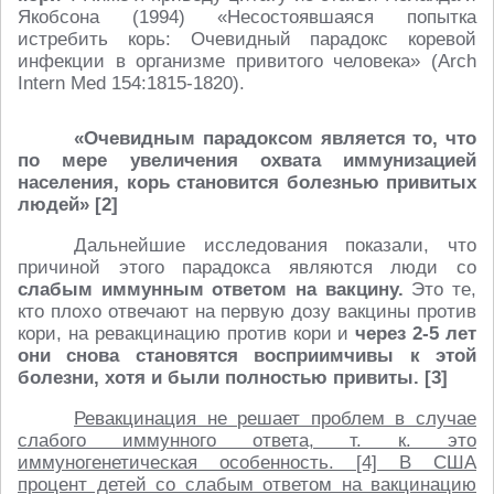
Якобсона (1994) «Несостоявшаяся попытка
истребить корь: Очевидный парадокс коревой
инфекции в организме привитого человека» (Arch
Intern Med 154:1815-1820).
«Очевидным парадоксом является то, что
по мере увеличения охвата иммунизацией
населения, корь становится болезнью привитых
людей» [2]
Дальнейшие исследования показали, что
причиной этого парадокса являются люди со
слабым иммунным ответом на вакцину.
Это те,
кто плохо отвечают на первую дозу вакцины против
кори, на ревакцинацию против кори и
через 2-5 лет
они снова становятся восприимчивы к этой
болезни, хотя и были полностью привиты. [3]
Ревакцинация не решает проблем в случае
слабого иммунного ответа, т. к. это
иммуногенетическая особенность. [4] В США
процент детей со слабым ответом на вакцинацию