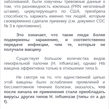
заболеваний, были озвучены тревожные данные о
том, что разновидность коклюша (PRN негативный
штамм), циркулирующего по США, приобрела
способность заражать именно тех людей, которым
своевременно сделали прививку (см. документ CDC
№ 3 в приложении).
Это означает, что такие люди более
подвержены заражению, и соответственно
передаче инфекции, чем те, которые не
получали вакцину.
Существует большое количества видов
гемофильной палочки (H. influenzae), однако Hib
вакцина эффективна только в отношении типа b.
Не смотря на то, что единственной целью
этой вакцины было ослабление проявлений и
бессимптомное течение болезни, оказалось,
что
после начала ее применения стали преобладать
вирусы других типов H. influenzae (типы от a до
f).